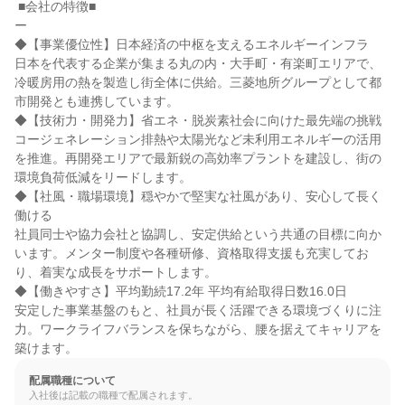
 ■会社の特徴■

ー

◆【事業優位性】日本経済の中枢を支えるエネルギーインフラ

日本を代表する企業が集まる丸の内・大手町・有楽町エリアで、
冷暖房用の熱を製造し街全体に供給。三菱地所グループとして都
市開発とも連携しています。

◆【技術力・開発力】省エネ・脱炭素社会に向けた最先端の挑戦

コージェネレーション排熱や太陽光など未利用エネルギーの活用
を推進。再開発エリアで最新鋭の高効率プラントを建設し、街の
環境負荷低減をリードします。

◆【社風・職場環境】穏やかで堅実な社風があり、安心して長く
働ける

社員同士や協力会社と協調し、安定供給という共通の目標に向か
います。メンター制度や各種研修、資格取得支援も充実してお
り、着実な成長をサポートします。

◆【働きやすさ】平均勤続17.2年 平均有給取得日数16.0日

安定した事業基盤のもと、社員が長く活躍できる環境づくりに注
力。ワークライフバランスを保ちながら、腰を据えてキャリアを
築けます。
配属職種について
入社後は記載の職種で配属されます。