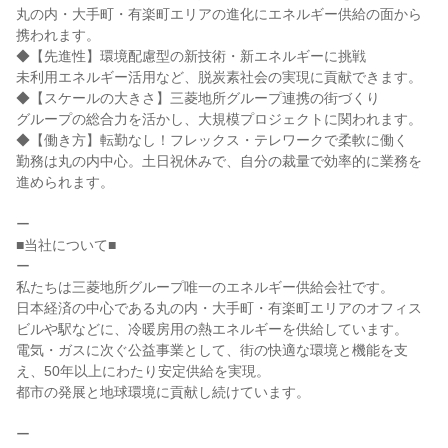
丸の内・大手町・有楽町エリアの進化にエネルギー供給の面から
携われます。

◆【先進性】環境配慮型の新技術・新エネルギーに挑戦

未利用エネルギー活用など、脱炭素社会の実現に貢献できます。

◆【スケールの大きさ】三菱地所グループ連携の街づくり

グループの総合力を活かし、大規模プロジェクトに関われます。

◆【働き方】転勤なし！フレックス・テレワークで柔軟に働く

勤務は丸の内中心。土日祝休みで、自分の裁量で効率的に業務を
進められます。

ー

■当社について■

ー

私たちは三菱地所グループ唯一のエネルギー供給会社です。

日本経済の中心である丸の内・大手町・有楽町エリアのオフィス
ビルや駅などに、冷暖房用の熱エネルギーを供給しています。

電気・ガスに次ぐ公益事業として、街の快適な環境と機能を支
え、50年以上にわたり安定供給を実現。

都市の発展と地球環境に貢献し続けています。

ー
