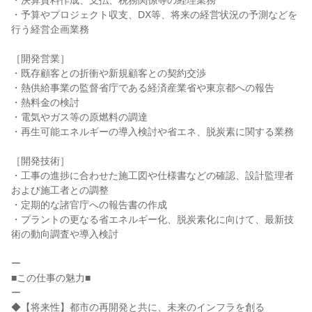
・決算資料作成、支払、税務関係等の経理業務

・予算やプロジェクト収支、DX等、将来の経営状況の予測などを
行う経営企画業務

［開発営業］

・既存顧客との折衝や新規顧客との契約交渉

・熱供給事業の監督省庁である経済産業省や東京都への報告

・熱料金の検討

・電気やガス等の原燃料の調達

・再生可能エネルギーの導入検討や省エネ、脱炭素に関する業務

［開発技術］

・工事の進捗に合わせた施工図や仕様書などの確認、設計監理者
および施工者との調整

・定期的な諸官庁への報告書の作成

・プラントの更なる省エネルギー化、脱炭素化に向けて、最新技
術の動向調査や導入検討

ー

■この仕事の魅力■

ー

◆【将来性】都市の再開発と共に、未来のインフラを創る
