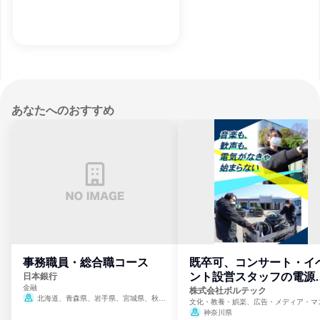
あなたへのおすすめ
事務職員・総合職コース
既卒可、コンサート・イ
ント設営スタッフの電源
日本銀行
金融
門
株式会社ボルテック
北海道、青森県、岩手県、宮城県、秋田
文化・教養・娯楽、広告・メディア・マ
県、山形県、福島県、茨城県、群馬県、埼玉
ミ、電力・ガス・水道・エネルギー
神奈川県
県、東京都、神奈川県、新潟県、富山県、石