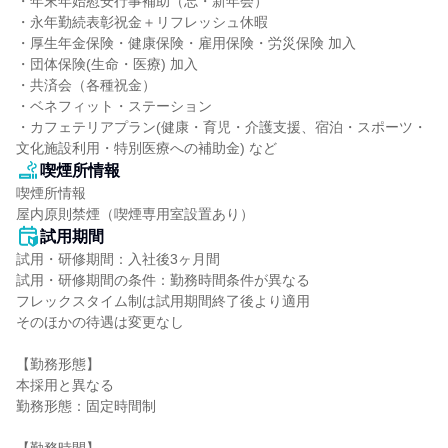
・年末年始慰安行事補助（忘・新年会）

・永年勤続表彰祝金＋リフレッシュ休暇

・厚生年金保険・健康保険・雇用保険・労災保険 加入

・団体保険(生命・医療) 加入

・共済会（各種祝金）

・ベネフィット・ステーション

・カフェテリアプラン(健康・育児・介護支援、宿泊・スポーツ・
文化施設利用・特別医療への補助金) など
喫煙所情報
喫煙所情報

屋内原則禁煙（喫煙専用室設置あり）
試用期間
試用・研修期間：入社後3ヶ月間

試用・研修期間の条件：勤務時間条件が異なる

フレックスタイム制は試用期間終了後より適用

そのほかの待遇は変更なし

【勤務形態】

本採用と異なる

勤務形態：固定時間制
