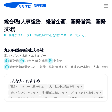
新卒採用
総合職(人事総務、経営企画、開発営業、開発
技術)
■三菱地所グループ■日本経済の中心を“熱”エネルギーで支える
丸の内熱供給株式会社
電力・ガス・水道・エネルギー
正社員
27年卒 新卒採用
東京都
職種候補が複数あり（営業、経営/事業企画、経理/税務/財務、人事、総務、法
こんな人におすすめ
環境・エコロジーに携わりたい
人・世の中の安全を守りたい
都市・街づくりがしたい
地域貢献に携わりたい
プロジェクトを推進したい
人の仕事をサポートしたい
穏やかで互いのペースを尊重
チームワークを重視
長く同じ会社に居続けられる
目標に追われず働ける