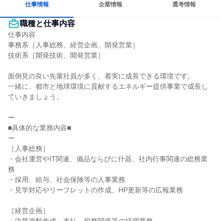
仕事情報
企業情報
選考情報
職種と仕事内容
仕事内容

事務系［人事総務、経営企画、開発営業］

技術系［開発技術、開発営業］

面倒見の良い先輩社員が多く、着実に成長できる環境です。

一緒に、都市と地球環境に貢献するエネルギー提供事業で成長し
ていきましょう。

ー

■具体的な業務内容■

ー

［人事総務］

・会社運営やIT関連、備品ならびに什器、社内行事関連の総務業
務

・採用、給与、社会保険等の人事業務

・見学対応やリーフレットの作成、HP更新等の広報業務

［経営企画］
