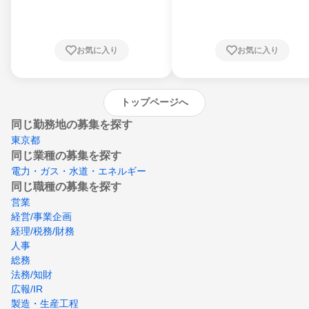
川県、福井県、山梨県、長野県、静岡県、愛
知県、京都府、大阪府、兵庫県、鳥取県、島
根県、岡山県、広島県、山口県、徳島県、香
川県、愛媛県、高知県、福岡県、佐賀県、長
お気に入り
お気に入り
崎県、熊本県、大分県、宮崎県、鹿児島県、
沖縄県
トップページへ
同じ勤務地の募集を探す
東京都
同じ業種の募集を探す
電力・ガス・水道・エネルギー
同じ職種の募集を探す
営業
経営/事業企画
経理/税務/財務
人事
総務
法務/知財
広報/IR
製造・生産工程