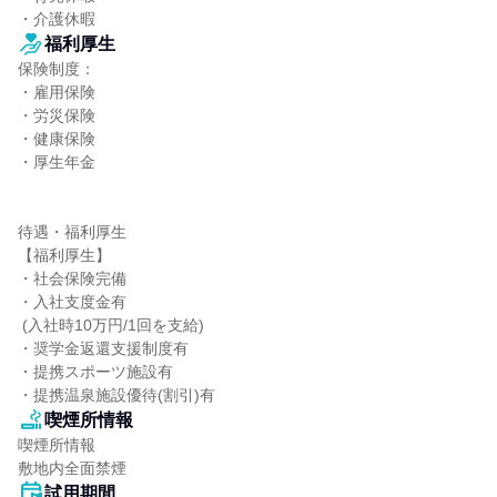
・介護休暇
福利厚生
保険制度：

・雇用保険

・労災保険

・健康保険

・厚生年金

待遇・福利厚生

【福利厚生】

・社会保険完備

・入社支度金有

 (入社時10万円/1回を支給)

・奨学金返還支援制度有

・提携スポーツ施設有

・提携温泉施設優待(割引)有
喫煙所情報
喫煙所情報

敷地内全面禁煙
試用期間