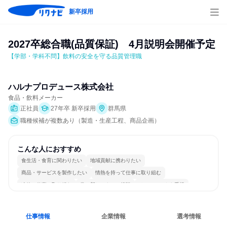
新卒採用
2027卒総合職(品質保証)　4月説明会開催予定
【学部・学科不問】飲料の安全を守る品質管理職
ハルナプロデュース株式会社
食品・飲料メーカー
正社員
27年卒 新卒採用
群馬県
職種候補が複数あり（製造・生産工程、商品企画）
こんな人におすすめ
食生活・食育に関わりたい
地域貢献に携わりたい
商品・サービスを製作したい
情熱を持って仕事に取り組む
冷静に仕事に取り組む
常に新しいものに挑戦
チームワークを重視
長く同じ会社に居続けられる
多様な職種の人と関われる
一つの専門分野を極める
仕事情報
企業情報
選考情報