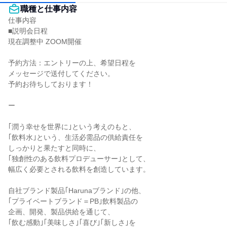
職種と仕事内容
仕事内容

■説明会日程

現在調整中 ZOOM開催

予約方法：エントリーの上、希望日程を

メッセージで送付してください。

予約お待ちしております！

ー

｢潤う幸せを世界に｣という考えのもと、

｢飲料水｣という、生活必需品の供給責任を

しっかりと果たすと同時に、

｢独創性のある飲料プロデューサー｣として、

幅広く必要とされる飲料を創造しています。

自社ブランド製品｢Harunaブランド｣の他、

｢プライベートブランド＝PB｣飲料製品の

企画、開発、製品供給を通じて、

｢飲む感動｣｢美味しさ｣｢喜び｣｢新しさ｣を
