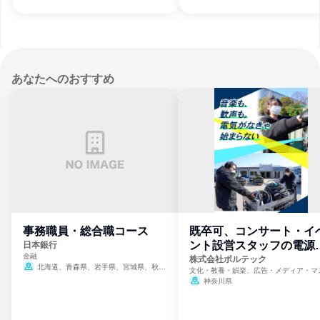
あなたへのおすすめ
事務職員・総合職コース
既卒可、コンサート・イ
ント設営スタッフの電源
日本銀行
金融
門
株式会社ボルテック
北海道、青森県、岩手県、宮城県、秋田
文化・教養・娯楽、広告・メディア・マ
県、山形県、福島県、茨城県、群馬県、埼玉
ミ、電力・ガス・水道・エネルギー
神奈川県
県、東京都、神奈川県、新潟県、富山県、石
川県、福井県、山梨県、長野県、静岡県、愛
知県、京都府、大阪府、兵庫県、鳥取県、島