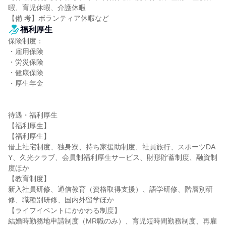
暇、育児休暇、介護休暇

【備 考】ボランティア休暇など
福利厚生
保険制度：

・雇用保険

・労災保険

・健康保険

・厚生年金

待遇・福利厚生

【福利厚生】

【福利厚生】

借上社宅制度、独身寮、持ち家援助制度、社員旅行、スポーツDA
Y、久光クラブ、会員制福利厚生サービス、財形貯蓄制度、融資制
度ほか

【教育制度】

新入社員研修、通信教育（資格取得支援）、語学研修、階層別研
修、職種別研修、国内外留学ほか

【ライフイベントにかかわる制度】

結婚時勤務地申請制度（MR職のみ）、育児短時間勤務制度、再雇