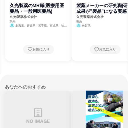
久光製薬のMR職(医療用医
製薬メーカーの研究職|研
薬品・一般用医薬品)
成果が”製品”になる実感
久光製薬株式会社
久光製薬株式会社
製薬
製薬
北海道、青森県、岩手県、宮城県、秋田
佐賀県
県、山形県、福島県、茨城県、栃木県、群馬
県、埼玉県、千葉県、東京都、神奈川県、新
潟県、富山県、石川県、福井県、山梨県、長
野県、岐阜県、静岡県、愛知県、三重県、滋
賀県、京都府、大阪府、兵庫県、奈良県、和
お気に入り
お気に入り
歌山県、鳥取県、島根県、岡山県、広島県、
山口県、徳島県、香川県、愛媛県、高知県、
福岡県、佐賀県、長崎県、熊本県、大分県、
宮崎県、鹿児島県、沖縄県
あなたへのおすすめ