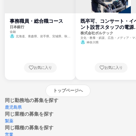
事務職員・総合職コース
既卒可、コンサート・イ
ント設営スタッフの電源
日本銀行
金融
門
株式会社ボルテック
北海道、青森県、岩手県、宮城県、秋田
文化・教養・娯楽、広告・メディア・マ
県、山形県、福島県、茨城県、群馬県、埼玉
ミ、電力・ガス・水道・エネルギー
神奈川県
県、東京都、神奈川県、新潟県、富山県、石
川県、福井県、山梨県、長野県、静岡県、愛
知県、京都府、大阪府、兵庫県、鳥取県、島
根県、岡山県、広島県、山口県、徳島県、香
川県、愛媛県、高知県、福岡県、佐賀県、長
お気に入り
お気に入り
崎県、熊本県、大分県、宮崎県、鹿児島県、
沖縄県
トップページへ
同じ勤務地の募集を探す
鹿児島県
同じ業種の募集を探す
製薬
同じ職種の募集を探す
営業