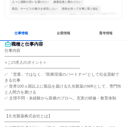
人々に感動や笑いを届けたい
健康促進に携わりたい
商品・サービスの魅力を表現したい
情熱を持って仕事に取り組む
コミュニケーションが活発
チームワークを重視
多様な職種の人と関われる
明確な目標を追いかける
若手が裁量を持てる環境
人とたくさん会話する
仕事情報
企業情報
選考情報
職種と仕事内容
仕事内容

━━━━━━━━━━━━━━━━━━━

⭐この求人のポイント⭐

━━━━━━━━━━━━━━━━━━━

✅ 「営業」ではなく、“医療現場のパートナー”として社会貢献で
きる仕事

✅ 世界100ヵ国以上に製品を届ける久光製薬のMRとして、専門性
と人間力を磨ける

✅ 文理不問・未経験から医療のプロへ。充実の研修・教育体制

━━━━━━━━━━━━━━━━━━━

【久光製薬株式会社とは】

━━━━━━━━━━━━━━━━━━━
