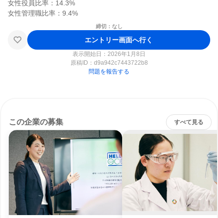
女性役員比率：14.3%

締切：なし
エントリー画面へ行く
表示開始日：2026年1月8日
原稿ID：
d9a942c7443722b8
問題を報告する
この企業の募集
すべて見る