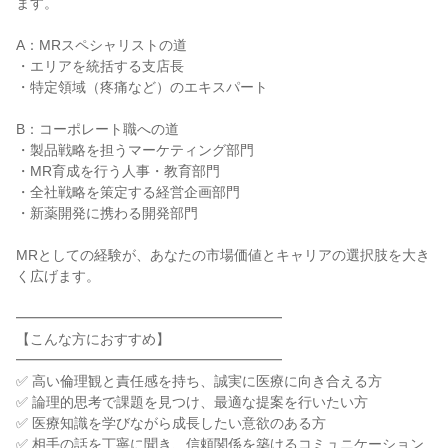
ます。

A：MRスペシャリストの道

・エリアを統括する支店長

・特定領域（疼痛など）のエキスパート

B：コーポレート職への道

・製品戦略を担うマーケティング部門

・MR育成を行う人事・教育部門

・全社戦略を策定する経営企画部門

・新薬開発に携わる開発部門

MRとしての経験が、あなたの市場価値とキャリアの選択肢を大き
く広げます。

━━━━━━━━━━━━━━━━━━━

【こんな方におすすめ】

━━━━━━━━━━━━━━━━━━━

✅ 高い倫理観と責任感を持ち、誠実に医療に向き合える方

✅ 論理的思考で課題を見つけ、最適な提案を行いたい方

✅ 医療知識を学びながら成長したい意欲のある方

✅ 相手の話を丁寧に聞き、信頼関係を築けるコミュニケーション