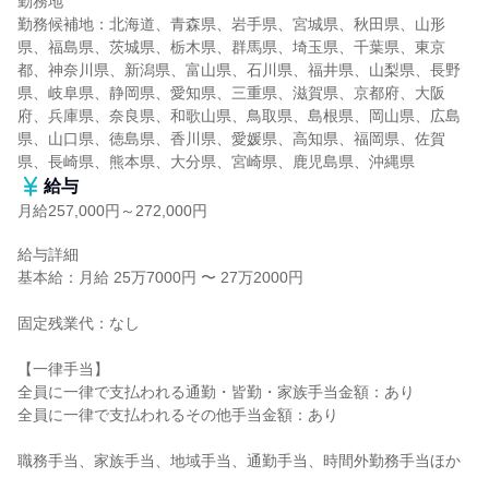
勤務地

勤務候補地：北海道、青森県、岩手県、宮城県、秋田県、山形
県、福島県、茨城県、栃木県、群馬県、埼玉県、千葉県、東京
都、神奈川県、新潟県、富山県、石川県、福井県、山梨県、長野
県、岐阜県、静岡県、愛知県、三重県、滋賀県、京都府、大阪
府、兵庫県、奈良県、和歌山県、鳥取県、島根県、岡山県、広島
県、山口県、徳島県、香川県、愛媛県、高知県、福岡県、佐賀
県、長崎県、熊本県、大分県、宮崎県、鹿児島県、沖縄県
給与
月給257,000円～272,000円
給与詳細

基本給：月給 25万7000円 〜 27万2000円

固定残業代：なし

【一律手当】

全員に一律で支払われる通勤・皆勤・家族手当金額：あり

全員に一律で支払われるその他手当金額：あり

職務手当、家族手当、地域手当、通勤手当、時間外勤務手当ほか
