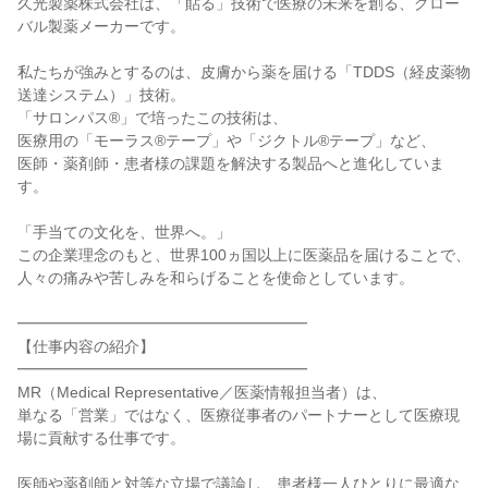
久光製薬株式会社は、「貼る」技術で医療の未来を創る、グロー
バル製薬メーカーです。

私たちが強みとするのは、皮膚から薬を届ける「TDDS（経皮薬物
送達システム）」技術。

「サロンパス®」で培ったこの技術は、

医療用の「モーラス®テープ」や「ジクトル®テープ」など、

医師・薬剤師・患者様の課題を解決する製品へと進化していま
す。

「手当ての文化を、世界へ。」

この企業理念のもと、世界100ヵ国以上に医薬品を届けることで、

人々の痛みや苦しみを和らげることを使命としています。

━━━━━━━━━━━━━━━━━━━

【仕事内容の紹介】

━━━━━━━━━━━━━━━━━━━

MR（Medical Representative／医薬情報担当者）は、

単なる「営業」ではなく、医療従事者のパートナーとして医療現
場に貢献する仕事です。

医師や薬剤師と対等な立場で議論し、患者様一人ひとりに最適な