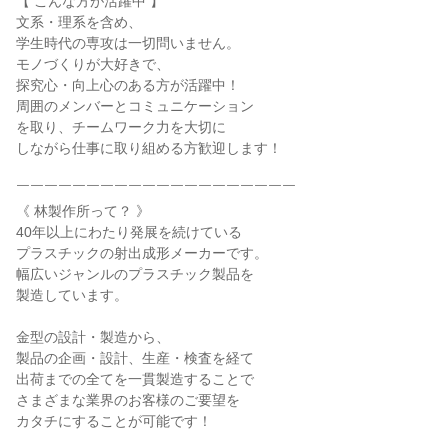
【 こんな方が活躍中 】

文系・理系を含め、

学生時代の専攻は一切問いません。

モノづくりが大好きで、

探究心・向上心のある方が活躍中！

周囲のメンバーとコミュニケーション

を取り、チームワーク力を大切に

しながら仕事に取り組める方歓迎します！

￣￣￣￣￣￣￣￣￣￣￣￣￣￣￣￣￣￣￣￣

《 林製作所って？ 》

40年以上にわたり発展を続けている

プラスチックの射出成形メーカーです。

幅広いジャンルのプラスチック製品を

製造しています。

金型の設計・製造から、

製品の企画・設計、生産・検査を経て

出荷までの全てを一貫製造することで

さまざまな業界のお客様のご要望を

カタチにすることが可能です！
