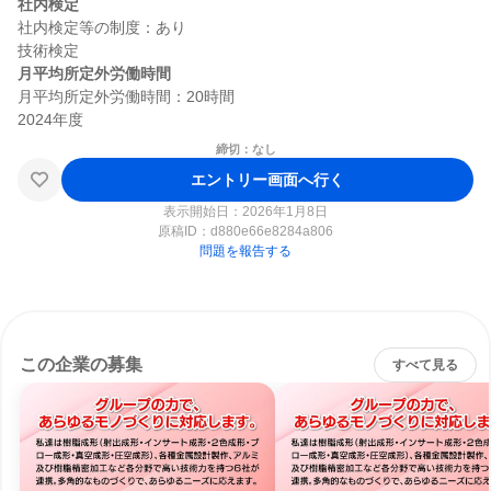
社内検定
社内検定等の制度：あり

月平均所定外労働時間
月平均所定外労働時間：20時間

締切：なし
エントリー画面へ行く
表示開始日：2026年1月8日
原稿ID：
d880e66e8284a806
問題を報告する
この企業の募集
すべて見る