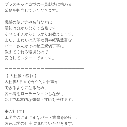
プラスチック成型の一貫製造に携わる

業務を担当していただきます。

機械の使い方や名前などは

最初は分からなくて当然です！

すべてイチからしっかりお教えします。

また、まわりの先輩社員や経験豊富な

パートさんがその都度親切丁寧に

教えてくれる環境なので

安心してスタートできます。

￣￣￣￣￣￣￣￣￣￣￣￣￣￣￣￣￣￣￣￣

【 入社後の流れ 】

入社後3年間で自立的に仕事が

できるようになるため、

各部署をローテーションしながら、

OJTで基本的な知識・技術を学びます。

◆入社1年目

工場内のさまざまなパート業務を経験し、

製造現場の仕事に慣れていただきます。
