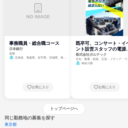
事務職員・総合職コース
既卒可、コンサート・イ
ント設営スタッフの電源
日本銀行
金融
門
株式会社ボルテック
北海道、青森県、岩手県、宮城県、秋田
文化・教養・娯楽、広告・メディア・マ
県、山形県、福島県、茨城県、群馬県、埼玉
ミ、電力・ガス・水道・エネルギー
神奈川県
県、東京都、神奈川県、新潟県、富山県、石
川県、福井県、山梨県、長野県、静岡県、愛
知県、京都府、大阪府、兵庫県、鳥取県、島
根県、岡山県、広島県、山口県、徳島県、香
川県、愛媛県、高知県、福岡県、佐賀県、長
お気に入り
お気に入り
崎県、熊本県、大分県、宮崎県、鹿児島県、
沖縄県
トップページへ
同じ勤務地の募集を探す
東京都