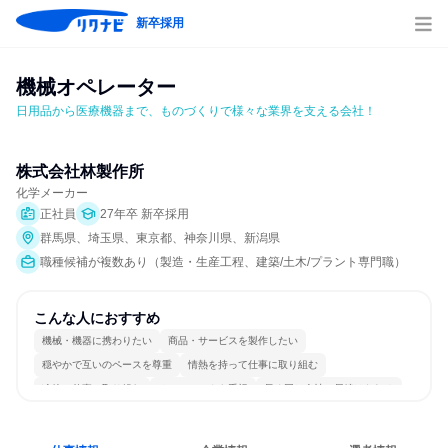
新卒採用
機械オペレーター
日用品から医療機器まで、ものづくりで様々な業界を支える会社！
株式会社林製作所
化学メーカー
正社員
27年卒 新卒採用
群馬県、埼玉県、東京都、神奈川県、新潟県
職種候補が複数あり（製造・生産工程、建築/土木/プラント専門職）
こんな人におすすめ
機械・機器に携わりたい
商品・サービスを製作したい
穏やかで互いのペースを尊重
情熱を持って仕事に取り組む
冷静に仕事に取り組む
チームワークを重視
長く同じ会社に居続けられる
多様な職種の人と関われる
一つの専門分野を極める
若手が裁量を持てる環境