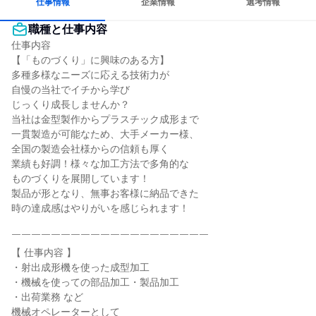
仕事情報
企業情報
選考情報
職種と仕事内容
仕事内容

【「ものづくり」に興味のある方】

多種多様なニーズに応える技術力が

自慢の当社でイチから学び

じっくり成長しませんか？

当社は金型製作からプラスチック成形まで

一貫製造が可能なため、大手メーカー様、

全国の製造会社様からの信頼も厚く

業績も好調！様々な加工方法で多角的な

ものづくりを展開しています！

製品が形となり、無事お客様に納品できた

時の達成感はやりがいを感じられます！

￣￣￣￣￣￣￣￣￣￣￣￣￣￣￣￣￣￣￣￣

【 仕事内容 】

・射出成形機を使った成型加工

・機械を使っての部品加工・製品加工

・出荷業務 など

機械オペレーターとして
