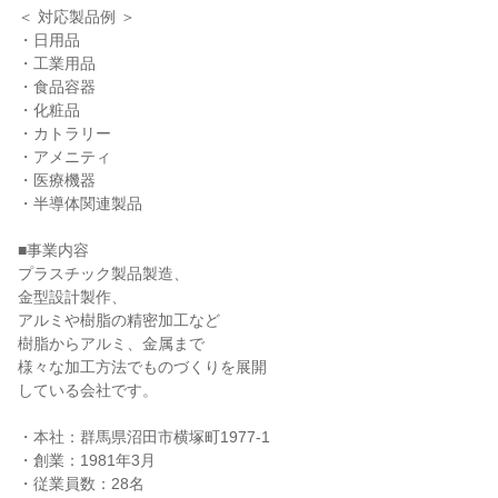
＜ 対応製品例 ＞

・日用品

・工業用品

・食品容器

・化粧品

・カトラリー

・アメニティ

・医療機器

・半導体関連製品

■事業内容

プラスチック製品製造、

金型設計製作、

アルミや樹脂の精密加工など

樹脂からアルミ、金属まで

様々な加工方法でものづくりを展開

している会社です。

・本社：群馬県沼田市横塚町1977-1

・創業：1981年3月

・従業員数：28名
