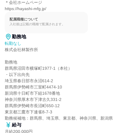
＊会社ホームページ

https://hayashi-mfg.jp/
配属職種について
入社後は記載の職種で配属されます。
勤務地
転勤なし
株式会社林製作所

勤務地

群馬県沼田市横塚町1977-1（本社）

・以下出向先

埼玉県春日部市永沼614-2

群馬県伊勢崎市三室町4474-10

新潟県十日町市下組1678番地

神奈川県厚木市下津古久331-2

群馬県伊勢崎市長沼町650-12

東京都三鷹市下連雀8-7-3

勤務候補地：群馬県、埼玉県、東京都、神奈川県、新潟県
給与
月給200,000円