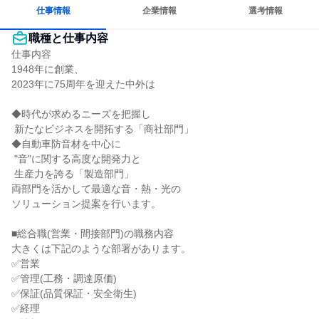
長く同じ会社に居続けられる
人とたくさん会話する
仕事情報
企業情報
選考情報
職種と仕事内容
仕事内容

1948年に創業、

2023年に75周年を迎えた中外は

◆時代が求めるニーズを把握し

 新たなビジネスを開拓する「商社部門」

◆自動車防音材を中心に

 "音"に関する高度な開発力と

 生産力を誇る「製造部門」

両部門を活かして最適な音・熱・光の

ソリューション提案を行います。

■総合職(営業・間接部門)の職務内容

大きくは下記のような部署があります。

✅営業

✅管理(工務・調達原価)

✅保証(品質保証・安全衛生)

✅経理
