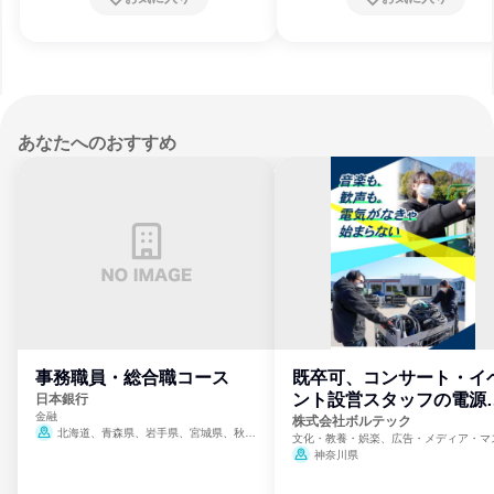
あなたへのおすすめ
事務職員・総合職コース
既卒可、コンサート・イ
ント設営スタッフの電源
日本銀行
金融
門
株式会社ボルテック
北海道、青森県、岩手県、宮城県、秋田
文化・教養・娯楽、広告・メディア・マ
県、山形県、福島県、茨城県、群馬県、埼玉
ミ、電力・ガス・水道・エネルギー
神奈川県
県、東京都、神奈川県、新潟県、富山県、石
川県、福井県、山梨県、長野県、静岡県、愛