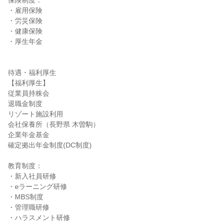
保険制度：

・雇用保険

・労災保険

・健康保険

・厚生年金

待遇・福利厚生

【福利厚生】

従業員持株会

退職金制度

リゾート施設利用

会社保養所（長野県 木曽駒）

企業年金基金

確定拠出年金制度(DC制度)

教育制度：

・新入社員研修

・eラーニング研修

・MBS制度

・管理職研修

・ハラスメント研修
