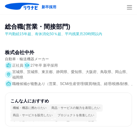
新卒採用
総合職(営業・間接部門)
平均勤続15年超、有休消化50％超、平均残業月20時間以内
株式会社中外
自動車・輸送機器メーカー
正社員
27年卒 新卒採用
宮城県、茨城県、東京都、静岡県、愛知県、大阪府、鳥取県、岡山県、
福岡県
職種候補が複数あり（営業、SCM/生産管理/購買/物流、経理/税務/財務、人
こんな人におすすめ
機械・機器に携わりたい
商品・サービスの魅力を表現したい
商品・サービスを販売したい
プロジェクトを推進したい
人の仕事をサポートしたい
穏やかで互いのペースを尊重
情熱を持って仕事に取り組む
チームワークを重視