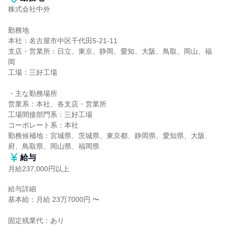
株式会社中外

勤務地

本社：名古屋市中区千代田5-21-11

支店・営業所：日立、東京、静岡、愛知、大阪、鳥取、岡山、福
岡

工場：三好工場

・主な勤務場所

営業系：本社、各支店・営業所

工場間接部門系：三好工場

コーポレート系：本社

勤務候補地：宮城県、茨城県、東京都、静岡県、愛知県、大阪
府、鳥取県、岡山県、福岡県
給与
月給237,000円以上
給与詳細

基本給：月給 23万7000円 〜

固定残業代：あり
