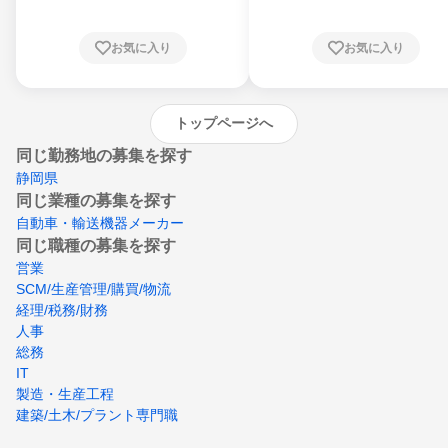
知県、京都府、大阪府、兵庫県、鳥取県、島
根県、岡山県、広島県、山口県、徳島県、香
川県、愛媛県、高知県、福岡県、佐賀県、長
お気に入り
お気に入り
崎県、熊本県、大分県、宮崎県、鹿児島県、
沖縄県
トップページへ
同じ勤務地の募集を探す
静岡県
同じ業種の募集を探す
自動車・輸送機器メーカー
同じ職種の募集を探す
営業
SCM/生産管理/購買/物流
経理/税務/財務
人事
総務
IT
製造・生産工程
建築/土木/プラント専門職