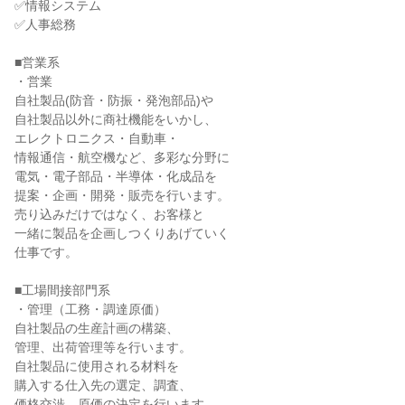
✅情報システム

✅人事総務

■営業系

・営業

自社製品(防音・防振・発泡部品)や

自社製品以外に商社機能をいかし、

エレクトロニクス・自動車・

情報通信・航空機など、多彩な分野に

電気・電子部品・半導体・化成品を

提案・企画・開発・販売を行います。

売り込みだけではなく、お客様と

一緒に製品を企画しつくりあげていく

仕事です。

■工場間接部門系

・管理（工務・調達原価）

自社製品の生産計画の構築、

管理、出荷管理等を行います。

自社製品に使用される材料を

購入する仕入先の選定、調査、

価格交渉、原価の決定を行います。
