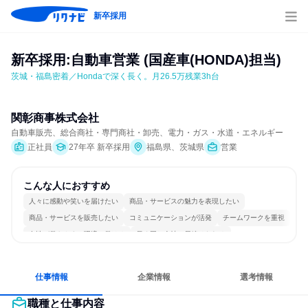
新卒採用
新卒採用:自動車営業 (国産車(HONDA)担当)
茨城・福島密着／Hondaで深く長く。月26.5万残業3h台
関彰商事株式会社
自動車販売、総合商社・専門商社・卸売、電力・ガス・水道・エネルギー
正社員
27年卒 新卒採用
福島県、茨城県
営業
こんな人におすすめ
人々に感動や笑いを届けたい
商品・サービスの魅力を表現したい
商品・サービスを販売したい
コミュニケーションが活発
チームワークを重視
女性が働きやすい環境で働ける
長く同じ会社に居続けられる
人とたくさん会話する
仕事情報
企業情報
選考情報
職種と仕事内容