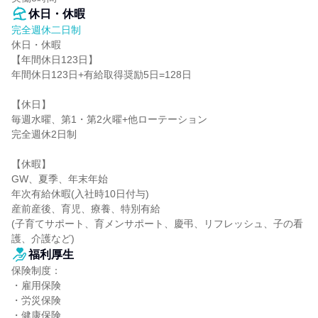
休日・休暇
完全週休二日制
休日・休暇

【年間休日123日】

年間休日123日+有給取得奨励5日=128日

【休日】

毎週水曜、第1・第2火曜+他ローテーション

完全週休2日制

【休暇】

GW、夏季、年末年始

年次有給休暇(入社時10日付与)

産前産後、育児、療養、特別有給

(子育てサポート、育メンサポート、慶弔、リフレッシュ、子の看
護、介護など)
福利厚生
保険制度：

・雇用保険

・労災保険

・健康保険
