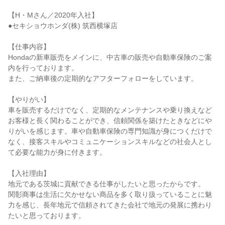
【H・Mさん／2020年入社】

●セキショウホンダ(株) 筑西横塚店

【仕事内容】

Hondaの新車販売をメインに、中古車の販売や自動車保険のご案
内を行っております。

また、ご納車後の定期的なアフターフォローをしています。

【やりがい】

車を販売するだけでなく、定期的なメンテナンスや乗り換えなど
お客様と長く関わることができ、信頼関係を築けたときなどにや
りがいを感じます。車や自動車保険の専門知識が身につくだけで
なく、接客スキルやコミュニケーションスキルなどの社会人とし
て必要な能力が身に付きます。

【入社理由】

地元である茨城に貢献できる仕事がしたいと思ったからです。

関彰商事は生活に欠かせない商品を多く取り扱っていることに魅
力を感じ、長年地元で信頼されてきた会社で地元の発展に携わり
たいと思っております。
