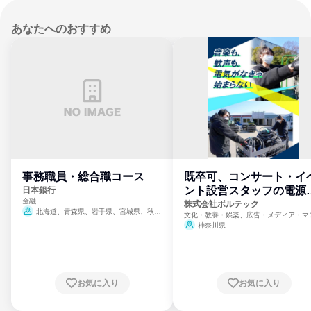
あなたへのおすすめ
事務職員・総合職コース
既卒可、コンサート・イ
ント設営スタッフの電源
日本銀行
金融
門
株式会社ボルテック
北海道、青森県、岩手県、宮城県、秋田
文化・教養・娯楽、広告・メディア・マ
県、山形県、福島県、茨城県、群馬県、埼玉
ミ、電力・ガス・水道・エネルギー
神奈川県
県、東京都、神奈川県、新潟県、富山県、石
川県、福井県、山梨県、長野県、静岡県、愛
知県、京都府、大阪府、兵庫県、鳥取県、島
根県、岡山県、広島県、山口県、徳島県、香
川県、愛媛県、高知県、福岡県、佐賀県、長
お気に入り
お気に入り
崎県、熊本県、大分県、宮崎県、鹿児島県、
沖縄県