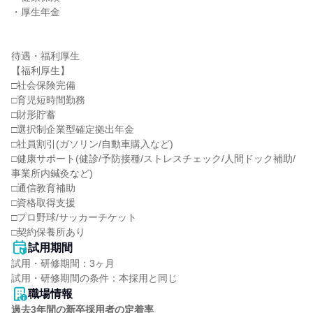
・厚生年金

待遇・福利厚生

【福利厚生】

□社会保険完備

□育児短時間勤務

□財形貯蓄

□選択制企業型確定拠出年金

□社員割引(ガソリン/自動車購入など)

□健康サポート(健診/予防接種/ストレスチェック/人間ドック補助/
事業所内鍼灸など)

□通信教育補助

□資格取得支援

□プロ野球/サッカーチケット

□契約保養所あり
試用期間
試用・研修期間：3ヶ月

職場情報
過去3年間の新卒採用者の定着率