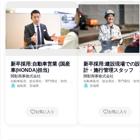
新卒採用:自動車営業 (国産
新卒採用:建設現場での設
車(HONDA)担当)
計・施行管理スタッフ
関彰商事株式会社
関彰商事株式会社
自動車販売、総合商社・専門商社・卸売、電
自動車販売、総合商社・専門商社・卸売
力・ガス・水道・エネルギー
力・ガス・水道・エネルギー
福島県、茨城県
茨城県
お気に入り
お気に入り