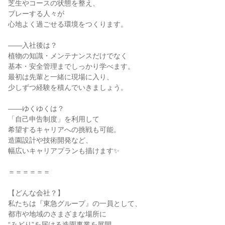
芝生やコースの状態を整え、

プレーする人々が

心地よく過ごせる環境をつくります。

――入社後は？

植物の知識・メンテナンスだけでなく

基本・安全管理までしっかり学べます。

最初は先輩と一緒に現場に入り、

少しずつ経験を積んでいきましょう。

――ゆくゆくは？

「自己申告制度」を利用して

希望するキャリアへの挑戦も可能。

造園設計や技術開発など、

幅広いキャリアプランも描けます✨

＝＝＝＝＝＝

【どんな会社？】

私たちは『東急グループ』の一員として、

都市や地域のさまざまな場所に

“みどり”を届ける造園事業を展開。
