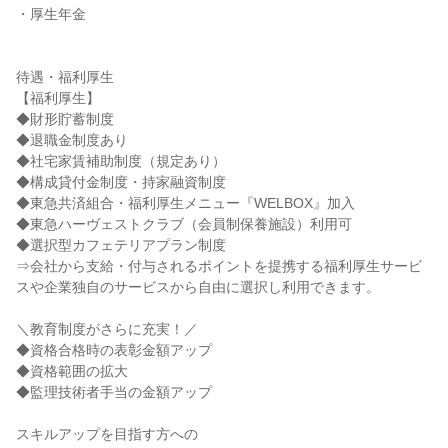
・厚生年金

待遇・福利厚生

【福利厚生】

◆財形貯蓄制度

◆退職金制度あり

◆社宅家賃補助制度（規定あり）

◆構成貸付金制度・持家融資制度

◆東急共済組合・福利厚生メニュー『WELBOX』加入

◆東急ハーヴェストクラブ（会員制保養施設）利用可

◆選択型カフェテリアプラン制度

⇒会社から支給・付与されるポイントを提携する福利厚生サービ
スや企業独自のサービスから自由に選択し利用できます。

＼教育制度がさらに充実！／

◆資格合格時の表彰金額アップ

◆資格範囲の拡大

◆監理技術者手当の金額アップ

スキルアップを目指す方への
