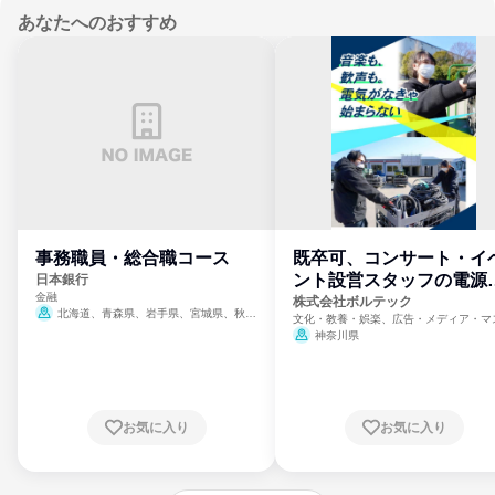
あなたへのおすすめ
事務職員・総合職コース
既卒可、コンサート・イ
ント設営スタッフの電源
日本銀行
金融
門
株式会社ボルテック
北海道、青森県、岩手県、宮城県、秋田
文化・教養・娯楽、広告・メディア・マ
県、山形県、福島県、茨城県、群馬県、埼玉
ミ、電力・ガス・水道・エネルギー
神奈川県
県、東京都、神奈川県、新潟県、富山県、石
川県、福井県、山梨県、長野県、静岡県、愛
知県、京都府、大阪府、兵庫県、鳥取県、島
根県、岡山県、広島県、山口県、徳島県、香
川県、愛媛県、高知県、福岡県、佐賀県、長
お気に入り
お気に入り
崎県、熊本県、大分県、宮崎県、鹿児島県、
沖縄県