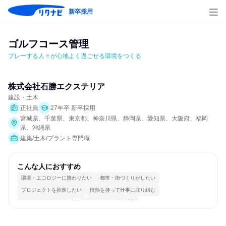
新卒採用
ゴルフコース管理
プレーする人々が心地よく過ごせる環境をつくる
株式会社石勝エクステリア
建設・土木
正社員
27年卒 新卒採用
宮城県、千葉県、東京都、神奈川県、静岡県、愛知県、大阪府、福岡
県、沖縄県
建築/土木/プラント専門職
こんな人におすすめ
環境・エコロジーに携わりたい
都市・街づくりがしたい
プロジェクトを推進したい
情熱を持って仕事に取り組む
コミュニケーションが活発
チームワークを重視
女性が働きやすい環境で働ける
長く同じ会社に居続けられる