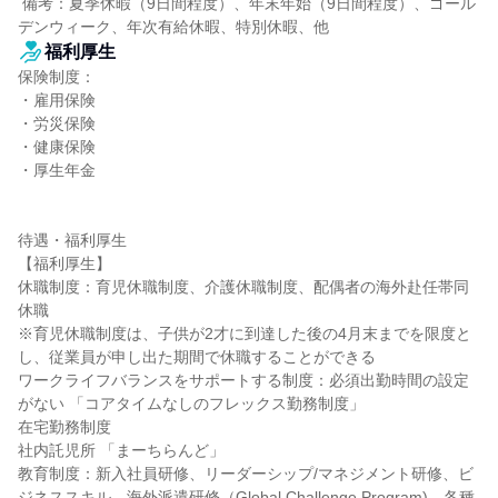
 備考：夏季休暇（9日間程度）、年末年始（9日間程度）、ゴール
デンウィーク、年次有給休暇、特別休暇、他
福利厚生
保険制度：

・雇用保険

・労災保険

・健康保険

・厚生年金

待遇・福利厚生

【福利厚生】

休職制度：育児休職制度、介護休職制度、配偶者の海外赴任帯同
休職

※育児休職制度は、子供が2才に到達した後の4月末までを限度と
し、従業員が申し出た期間で休職することができる

ワークライフバランスをサポートする制度：必須出勤時間の設定
がない 「コアタイムなしのフレックス勤務制度」

在宅勤務制度

社内託児所 「まーちらんど」

教育制度：新入社員研修、リーダーシップ/マネジメント研修、ビ
ジネススキル、海外派遣研修（Global Challenge Program)、各種