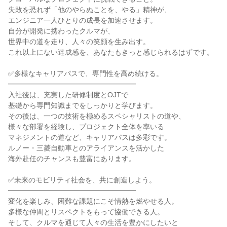
失敗を恐れず「他のやらぬことを、やる」精神が、

エンジニア一人ひとりの成長を加速させます。

自分が開発に携わったクルマが、

世界中の道を走り、人々の笑顔を生み出す。

これ以上にない達成感を、あなたもきっと感じられるはずです。

✅多様なキャリアパスで、専門性を高め続ける。

━━━━━━━━━━━━━━━━━━

入社後は、充実した研修制度とOJTで

基礎から専門知識までをしっかりと学びます。

その後は、一つの技術を極めるスペシャリストの道や、

様々な部署を経験し、プロジェクト全体を率いる

マネジメントの道など、キャリアパスは多彩です。

ルノー・三菱自動車とのアライアンスを活かした

海外赴任のチャンスも豊富にあります。

✅未来のモビリティ社会を、共に創造しよう。

━━━━━━━━━━━━━━━━━━

変化を楽しみ、困難な課題にこそ情熱を燃やせる人。

多様な仲間とリスペクトをもって協働できる人。

そして、クルマを通じて人々の生活を豊かにしたいと
