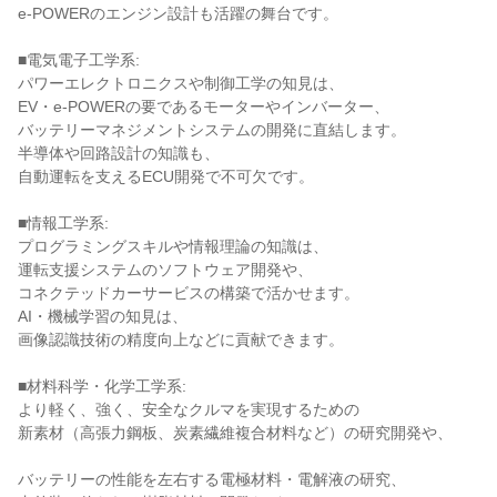
e-POWERのエンジン設計も活躍の舞台です。

■電気電子工学系:

パワーエレクトロニクスや制御工学の知見は、

EV・e-POWERの要であるモーターやインバーター、

バッテリーマネジメントシステムの開発に直結します。

半導体や回路設計の知識も、

自動運転を支えるECU開発で不可欠です。

■情報工学系:

プログラミングスキルや情報理論の知識は、

運転支援システムのソフトウェア開発や、

コネクテッドカーサービスの構築で活かせます。

AI・機械学習の知見は、

画像認識技術の精度向上などに貢献できます。

■材料科学・化学工学系:

より軽く、強く、安全なクルマを実現するための

新素材（高張力鋼板、炭素繊維複合材料など）の研究開発や、

バッテリーの性能を左右する電極材料・電解液の研究、
