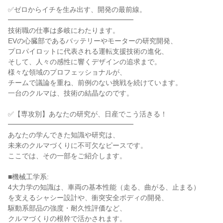
✅ゼロからイチを生み出す、開発の最前線。

━━━━━━━━━━━━━━━━━━

技術職の仕事は多岐にわたります。

EVの心臓部であるバッテリーやモーターの研究開発、

プロパイロットに代表される運転支援技術の進化、

そして、人々の感性に響くデザインの追求まで。

様々な領域のプロフェッショナルが、

チームで議論を重ね、前例のない挑戦を続けています。

一台のクルマは、技術の結晶なのです。

✅【専攻別】あなたの研究が、日産でこう活きる！

━━━━━━━━━━━━━━━━━━

あなたの学んできた知識や研究は、

未来のクルマづくりに不可欠なピースです。

ここでは、その一部をご紹介します。

■機械工学系:

4大力学の知識は、車両の基本性能（走る、曲がる、止まる）

を支えるシャシー設計や、衝突安全ボディの開発、

駆動系部品の強度・耐久性評価など、

クルマづくりの根幹で活かされます。
