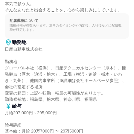
本気で願う人。

そんなあなたと出会えることを、心から楽しみにしています。
配属職種について
職種候補が複数あります。選考のタイミングや内定後、入社後などに配属職
種が確定します。
勤務地
日産自動車株式会社

勤務地

グローバル本社（横浜）、日産テクニカルセンター（厚木）、開
発拠点（厚木・追浜・栃木）、工場（横浜・追浜・栃木・いわ
き・九州）、他国内事業所（※詳細は会社ホームページ参照）、
会社の指定する場所

変更の範囲：上記へ転勤・転属の可能性があります。

勤務候補地：福島県、栃木県、神奈川県、福岡県
給与
月給207,000円～295,000円
給与詳細

基本給：月給 20万7000円 〜 29万5000円
