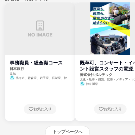
事務職員・総合職コース
既卒可、コンサート・イ
ント設営スタッフの電源
日本銀行
金融
門
株式会社ボルテック
北海道、青森県、岩手県、宮城県、秋田
文化・教養・娯楽、広告・メディア・マ
県、山形県、福島県、茨城県、群馬県、埼玉
ミ、電力・ガス・水道・エネルギー
神奈川県
県、東京都、神奈川県、新潟県、富山県、石
川県、福井県、山梨県、長野県、静岡県、愛
知県、京都府、大阪府、兵庫県、鳥取県、島
根県、岡山県、広島県、山口県、徳島県、香
川県、愛媛県、高知県、福岡県、佐賀県、長
お気に入り
お気に入り
崎県、熊本県、大分県、宮崎県、鹿児島県、
沖縄県
トップページへ