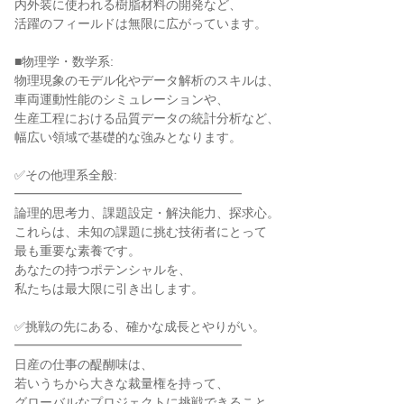
内外装に使われる樹脂材料の開発など、

活躍のフィールドは無限に広がっています。

■物理学・数学系:

物理現象のモデル化やデータ解析のスキルは、

車両運動性能のシミュレーションや、

生産工程における品質データの統計分析など、

幅広い領域で基礎的な強みとなります。

✅その他理系全般:

━━━━━━━━━━━━━━━━━━

論理的思考力、課題設定・解決能力、探求心。

これらは、未知の課題に挑む技術者にとって

最も重要な素養です。

あなたの持つポテンシャルを、

私たちは最大限に引き出します。

✅挑戦の先にある、確かな成長とやりがい。

━━━━━━━━━━━━━━━━━━

日産の仕事の醍醐味は、

若いうちから大きな裁量権を持って、

グローバルなプロジェクトに挑戦できること。
