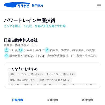
新卒採用
パワートレイン生産技術
クルマを創る。それは、社会の未来を動かす仕事。
日産自動車株式会社
自動車・輸送機器メーカー
正社員
27年卒 新卒採用
福島県、栃木県、神奈川県、福岡県
職種候補が複数あり（SCM/生産管理/購買/物流、IT、製造・生産工程）
こんな人におすすめ
環境・エコロジーに携わりたい
テクノロジーに携わりたい
機械・機器に携わりたい
商品・サービスを製作したい
情熱を持って仕事に取り組む
常に新しいものに挑戦
グローバル志向が強い
長く同じ会社に居続けられる
多様な職種の人と関われる
目標に追われず働ける
仕事情報
企業情報
選考情報