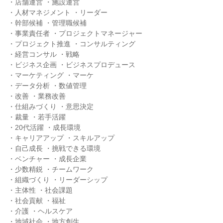
・店舗運営 ・施設運営

・人材マネジメント ・リーダー

・幹部候補 ・管理職候補

・事業責任者 ・プロジェクトマネージャー

・プロジェクト推進 ・コンサルティング

・経営コンサル ・戦略

・ビジネス企画 ・ビジネスプロデュース

・マーケティング ・マーケ

・データ分析 ・数値管理

・改善 ・業務改善

・仕組みづくり ・意思決定

・裁量 ・若手活躍

・20代活躍 ・成長環境

・キャリアアップ ・スキルアップ

・自己成長 ・挑戦できる環境

・ベンチャー ・成長企業

・少数精鋭 ・チームワーク

・組織づくり ・リーダーシップ

・主体性 ・社会課題

・社会貢献 ・福祉

・介護 ・ヘルスケア

・地域社会 ・地方創生
