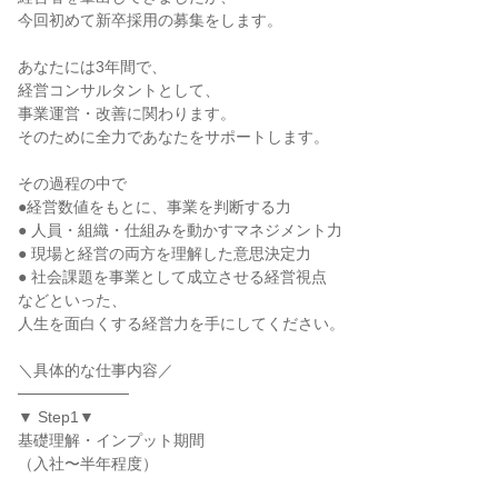
今回初めて新卒採用の募集をします。

あなたには3年間で、

経営コンサルタントとして、

事業運営・改善に関わります。

そのために全力であなたをサポートします。

その過程の中で

●経営数値をもとに、事業を判断する力

● 人員・組織・仕組みを動かすマネジメント力

● 現場と経営の両方を理解した意思決定力

● 社会課題を事業として成立させる経営視点

などといった、

人生を面白くする経営力を手にしてください。

＼具体的な仕事内容／

──────────

▼ Step1▼

基礎理解・インプット期間

（入社〜半年程度）
