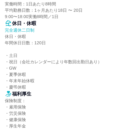
実働時間：1日あたり8時間

平均勤務日数：1ヶ月あたり18日 〜 20日

9:00〜18:00実働8時間／1⽇
休日・休暇
完全週休二日制
休日・休暇

年間休日日数：120日

・⼟⽇

・祝⽇（会社カレンダーにより年数回出勤⽇あり）

・GW

・夏季休暇

・年末年始休暇

・慶弔休暇
福利厚生
保険制度：

・雇用保険

・労災保険

・健康保険

・厚生年金
