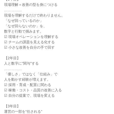
現場理解＋改善の型を身につける

……………

現場を理解するだけで終わりません。

「なぜ回っているのか」

「なぜ回らないのか」を、

数字と行動で掴みます。

☑ 現場オペレーションを理解する

☑ チームの課題を見える化する

☑ 小さな改善を自分の手で回す

【2年目】

人と数字に"関与"する

……………

「優しさ」ではなく「仕組み」で

人を動かす経験が増えます。

☑ 採用・育成・配置に関わる

☑ 稼働・コスト・品質の改善に入る

☑ 自分の提案で、現場を変える

【3年目】

運営の一部を"任される"
