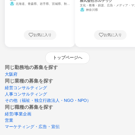
門
株式会社ボルテック
北海道、青森県、岩手県、宮城県、秋田
文化・教養・娯楽、広告・メディア・マ
県、山形県、福島県、茨城県、群馬県、埼玉
ミ、電力・ガス・水道・エネルギー
神奈川県
県、東京都、神奈川県、新潟県、富山県、石
川県、福井県、山梨県、長野県、静岡県、愛
知県、京都府、大阪府、兵庫県、鳥取県、島
根県、岡山県、広島県、山口県、徳島県、香
川県、愛媛県、高知県、福岡県、佐賀県、長
お気に入り
お気に入り
崎県、熊本県、大分県、宮崎県、鹿児島県、
沖縄県
トップページへ
同じ勤務地の募集を探す
大阪府
同じ業種の募集を探す
経営コンサルティング
人事コンサルティング
その他（福祉・独立行政法人・NGO・NPO）
同じ職種の募集を探す
経営/事業企画
営業
マーケティング・広告・宣伝