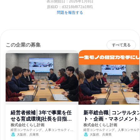
表示開始日：2026年1月8日
原稿ID：
d3218bf872a1f8f1
問題を報告する
この企業の募集
すべて見る
経営者候補│3年で事業を任
新卒総合職│コンサルタ
せる育成環境|社長を目指す
ト・企画・マネジメント
人へ
月給31万
株式会社くらし計画
株式会社くらし計画
経営コンサルティング、人事コンサルティン
経営コンサルティング、人事コンサルテ
グ、福祉・独立行政法人・NGO・NPO
グ、福祉・独立行政法人・NGO・NPO
大阪府、兵庫県
大阪府、兵庫県