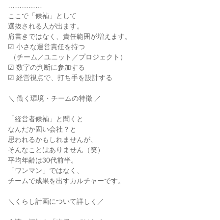
……………

ここで「候補」として

選抜される人が出ます。

肩書きではなく、責任範囲が増えます。

☑ 小さな運営責任を持つ

 （チーム／ユニット／プロジェクト）

☑ 数字の判断に参加する

☑ 経営視点で、打ち手を設計する

＼ 働く環境・チームの特徴 ／

「経営者候補」と聞くと

なんだか固い会社？と

思われるかもしれませんが、

そんなことはありません（笑）

平均年齢は30代前半。

「ワンマン」ではなく、

チームで成果を出すカルチャーです。

＼くらし計画について詳しく／
