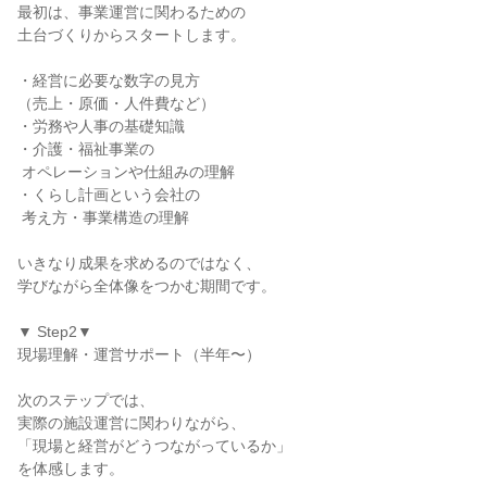
最初は、事業運営に関わるための

土台づくりからスタートします。

・経営に必要な数字の見方

（売上・原価・人件費など）

・労務や人事の基礎知識

・介護・福祉事業の

 オペレーションや仕組みの理解

・くらし計画という会社の

 考え方・事業構造の理解

いきなり成果を求めるのではなく、

学びながら全体像をつかむ期間です。

▼ Step2▼

現場理解・運営サポート（半年〜）

次のステップでは、

実際の施設運営に関わりながら、

「現場と経営がどうつながっているか」

を体感します。
