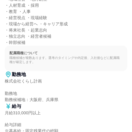
・人材育成 ・採用

・教育 ・人事

・経営視点 ・現場経験

・現場から経営へ ・キャリア形成

・将来社長 ・起業志向

・独立志向 ・経営者候補

・幹部候補
配属職種について
職種候補が複数あります。選考のタイミングや内定後、入社後などに配属職
種が確定します。
勤務地
株式会社くらし計画

勤務地

勤務候補地：大阪府、兵庫県
給与
月給310,000円以上
給与詳細

※基本給・固定残業代の総額
