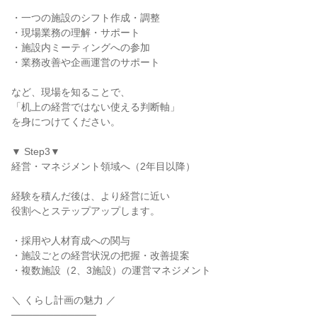
・一つの施設のシフト作成・調整

・現場業務の理解・サポート

・施設内ミーティングへの参加

・業務改善や企画運営のサポート

など、現場を知ることで、

「机上の経営ではない使える判断軸」

を身につけてください。

▼ Step3▼

経営・マネジメント領域へ（2年目以降）

経験を積んだ後は、より経営に近い

役割へとステップアップします。

・採用や人材育成への関与

・施設ごとの経営状況の把握・改善提案

・複数施設（2、3施設）の運営マネジメント

＼ くらし計画の魅力 ／

────────────
