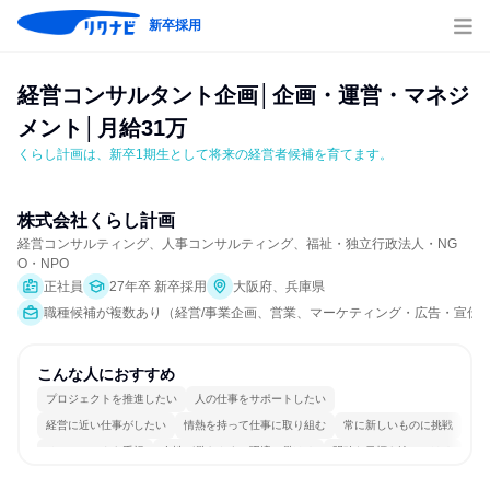
新卒採用
経営コンサルタント企画│企画・運営・マネジ
メント│月給31万
くらし計画は、新卒1期生として将来の経営者候補を育てます。
株式会社くらし計画
経営コンサルティング、人事コンサルティング、福祉・独立行政法人・NG
O・NPO
正社員
27年卒 新卒採用
大阪府、兵庫県
職種候補が複数あり（経営/事業企画、営業、マーケティング・広告・宣伝
こんな人におすすめ
プロジェクトを推進したい
人の仕事をサポートしたい
経営に近い仕事がしたい
情熱を持って仕事に取り組む
常に新しいものに挑戦
チームワークを重視
女性が働きやすい環境で働ける
明確な目標を追いかける
若手が裁量を持てる環境
人とたくさん会話する