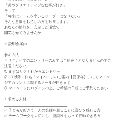
「美やクリエイティブな仕事が好き」

そして、

「将来はチームを率いるリーダーになりたい」

そんな意欲をお持ちの方を歓迎します。

あなたの情熱を、安定した環境で

開花させてみませんか。

✨ 説明会案内

______________________________

参加方法

※リクナビでのエントリーのみでは予約完了となりませんのでご
注意ください。

➀ まずはリクナビからエントリー

➁ 3/1以降、件名「マイページのご案内【要保存】」にてマイぺー
ジアカウントに関するメールが届きます

➂ マイページにログインの上、ご希望の日程にご予約ください

⭐ 求める人材

______________________________

✅ 子どもが好きで、人の笑顔を創ることに喜びを感じる方

✅ チームワークを大切にし、協調性をもって行動できる方
