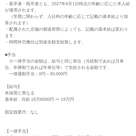
・新卒者・既卒者とも、2027年4月1日時点の年齢に応じた本人給
が適用されます。

　（学歴に関わらず、入社時の年齢に応じて記載の基本給より加
算されます）

・配属された店舗の都道府県によっても、記載の基本給は変わり
ます。

・時間外労働分は別途全額支給致します。

■手当

　※一律手当の金額は、給与と同じ単位（月給制であれば月単
位、年俸制であれば年単位等）で支給される金額です。

　一律通勤手当：0円～30,000円

【給与】

本採用と異なる

基本給 : 月給 18万6000円 〜 19万円

固定残業代：なし

【一律手当】
