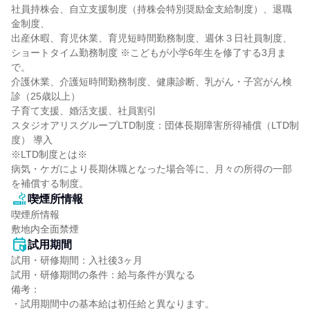
社員持株会、自立支援制度（持株会特別奨励金支給制度）、退職
金制度、

出産休暇、育児休業、育児短時間勤務制度、週休３日社員制度、

ショートタイム勤務制度 ※こどもが小学6年生を修了する3月ま
で。

介護休業、介護短時間勤務制度、健康診断、乳がん・子宮がん検
診（25歳以上）

子育て支援、婚活支援、社員割引

スタジオアリスグループLTD制度：団体長期障害所得補償（LTD制
度） 導入

※LTD制度とは※

病気・ケガにより長期休職となった場合等に、月々の所得の一部
を補償する制度。
喫煙所情報
喫煙所情報

敷地内全面禁煙
試用期間
試用・研修期間：入社後3ヶ月

試用・研修期間の条件：給与条件が異なる

備考：

・試用期間中の基本給は初任給と異なります。
