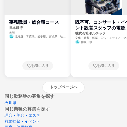
事務職員・総合職コース
既卒可、コンサート・イ
ント設営スタッフの電源
日本銀行
金融
門
株式会社ボルテック
北海道、青森県、岩手県、宮城県、秋田
文化・教養・娯楽、広告・メディア・マ
県、山形県、福島県、茨城県、群馬県、埼玉
ミ、電力・ガス・水道・エネルギー
神奈川県
県、東京都、神奈川県、新潟県、富山県、石
川県、福井県、山梨県、長野県、静岡県、愛
知県、京都府、大阪府、兵庫県、鳥取県、島
根県、岡山県、広島県、山口県、徳島県、香
川県、愛媛県、高知県、福岡県、佐賀県、長
お気に入り
お気に入り
崎県、熊本県、大分県、宮崎県、鹿児島県、
沖縄県
トップページへ
同じ勤務地の募集を探す
石川県
同じ業種の募集を探す
理容・美容・エステ
冠婚葬祭・イベント