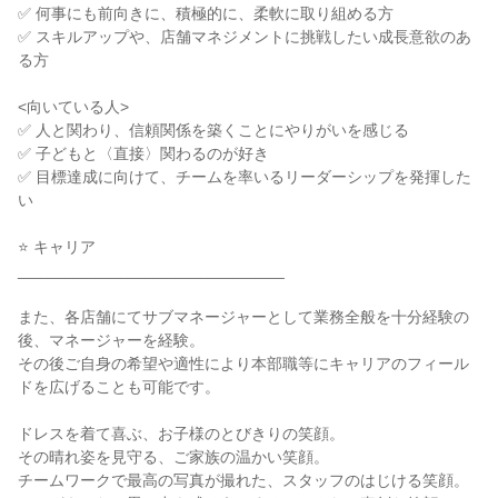
✅ 何事にも前向きに、積極的に、柔軟に取り組める方

✅ スキルアップや、店舗マネジメントに挑戦したい成長意欲のあ
る方

<向いている人>

✅ 人と関わり、信頼関係を築くことにやりがいを感じる

✅ 子どもと〈直接〉関わるのが好き

✅ 目標達成に向けて、チームを率いるリーダーシップを発揮した
い

⭐ キャリア

______________________________

また、各店舗にてサブマネージャーとして業務全般を十分経験の
後、マネージャーを経験。

その後ご自身の希望や適性により本部職等にキャリアのフィール
ドを広げることも可能です。

ドレスを着て喜ぶ、お子様のとびきりの笑顔。

その晴れ姿を見守る、ご家族の温かい笑顔。

チームワークで最高の写真が撮れた、スタッフのはじける笑顔。
