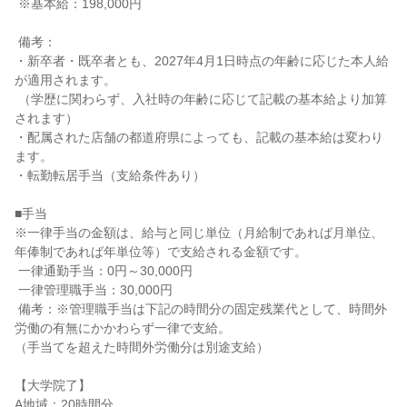
 ※基本給：198,000円

 備考：

・新卒者・既卒者とも、2027年4月1日時点の年齢に応じた本人給
が適用されます。

 （学歴に関わらず、入社時の年齢に応じて記載の基本給より加算
されます）

・配属された店舗の都道府県によっても、記載の基本給は変わり
ます。

・転勤転居手当（支給条件あり）

■手当

※一律手当の金額は、給与と同じ単位（月給制であれば月単位、
年俸制であれば年単位等）で支給される金額です。

 一律通勤手当：0円～30,000円

 一律管理職手当：30,000円

 備考：※管理職手当は下記の時間分の固定残業代として、時間外
労働の有無にかかわらず一律で支給。

（手当てを超えた時間外労働分は別途支給）

【大学院了】

A地域：20時間分
