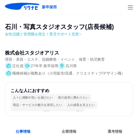
新卒採用
石川・写真スタジオスタッフ(店長候補)
女性活躍と管理職を両立！育児サポート充実✨
株式会社スタジオアリス
理容・美容・エステ、冠婚葬祭・イベント、保育・幼児教育
正社員
27年卒 新卒採用
石川県
職種候補が複数あり（小売販売/流通、クリエイティブ/デザイン職）
こんな人におすすめ
人々に感動や笑いを届けたい
美の追求に携わりたい
商品・サービスの魅力を表現したい
人の成長を支えたい
コミュニケーションが活発
チームワークを重視
女性が働きやすい環境で働ける
長く同じ会社に居続けられる
若手が裁量を持てる環境
人とたくさん会話する
仕事情報
企業情報
選考情報