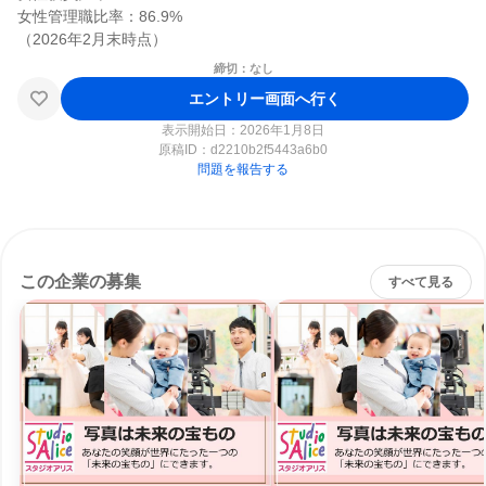
女性管理職比率：86.9%

締切：なし
エントリー画面へ行く
表示開始日：2026年1月8日
原稿ID：
d2210b2f5443a6b0
問題を報告する
この企業の募集
すべて見る