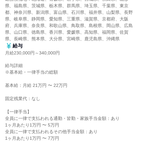
県、福島県、茨城県、栃木県、群馬県、埼玉県、千葉県、東京
都、神奈川県、新潟県、富山県、石川県、福井県、山梨県、長野
県、岐阜県、静岡県、愛知県、三重県、滋賀県、京都府、大阪
府、兵庫県、奈良県、和歌山県、鳥取県、島根県、岡山県、広島
県、山口県、徳島県、香川県、愛媛県、高知県、福岡県、佐賀
県、長崎県、熊本県、大分県、宮崎県、鹿児島県、沖縄県
給与
月給230,000円～340,000円
給与詳細

※基本給・一律手当の総額

基本給：月給 21万円 〜 22万円

固定残業代：なし

【一律手当】

全員に一律で支払われる通勤・皆勤・家族手当金額：あり

1ヶ月あたり1万円 〜 5万円

全員に一律で支払われるその他手当金額：あり

1ヶ月あたり1万円 〜 7万円
