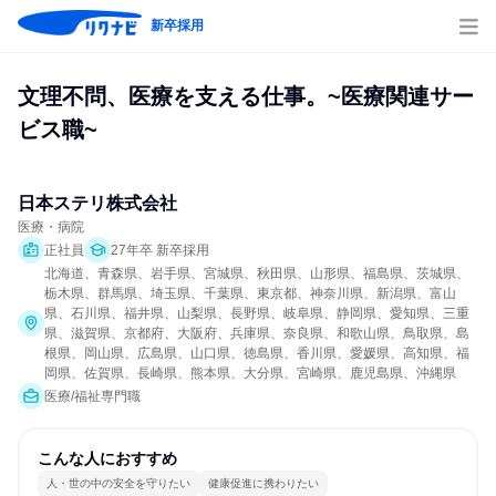
新卒採用
文理不問、医療を支える仕事。~医療関連サー
ビス職~
日本ステリ株式会社
医療・病院
正社員
27年卒 新卒採用
北海道、青森県、岩手県、宮城県、秋田県、山形県、福島県、茨城県、
栃木県、群馬県、埼玉県、千葉県、東京都、神奈川県、新潟県、富山
県、石川県、福井県、山梨県、長野県、岐阜県、静岡県、愛知県、三重
県、滋賀県、京都府、大阪府、兵庫県、奈良県、和歌山県、鳥取県、島
根県、岡山県、広島県、山口県、徳島県、香川県、愛媛県、高知県、福
岡県、佐賀県、長崎県、熊本県、大分県、宮崎県、鹿児島県、沖縄県
医療/福祉専門職
こんな人におすすめ
人・世の中の安全を守りたい
健康促進に携わりたい