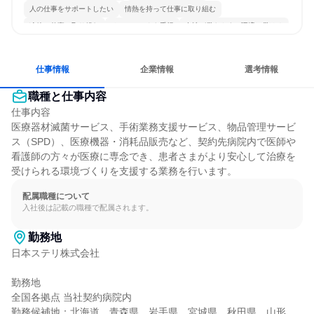
人の仕事をサポートしたい
情熱を持って仕事に取り組む
冷静に仕事に取り組む
チームワークを重視
女性が働きやすい環境で働ける
多様な職種の人と関われる
若手が裁量を持てる環境
人とたくさん会話する
仕事情報
企業情報
選考情報
職種と仕事内容
仕事内容

医療器材滅菌サービス、手術業務支援サービス、物品管理サービ
ス（SPD）、医療機器・消耗品販売など、契約先病院内で医師や
看護師の方々が医療に専念でき、患者さまがより安心して治療を
受けられる環境づくりを支援する業務を行います。
配属職種について
入社後は記載の職種で配属されます。
勤務地
日本ステリ株式会社

勤務地

全国各拠点 当社契約病院内

勤務候補地：北海道、青森県、岩手県、宮城県、秋田県、山形