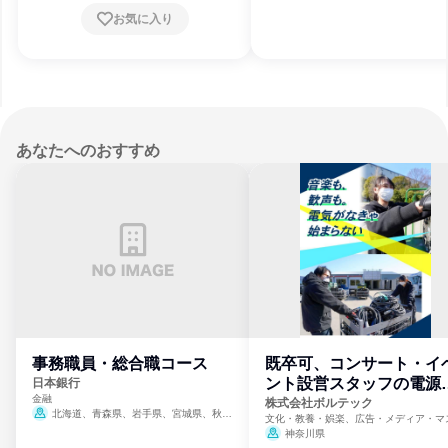
賀県、京都府、大阪府、兵庫県、奈良県、和
お気に入り
歌山県、鳥取県、島根県、岡山県、広島県、
山口県、徳島県、香川県、愛媛県、高知県、
福岡県、佐賀県、長崎県、熊本県、大分県、
宮崎県、鹿児島県、沖縄県
あなたへのおすすめ
事務職員・総合職コース
既卒可、コンサート・イ
ント設営スタッフの電源
日本銀行
金融
門
株式会社ボルテック
北海道、青森県、岩手県、宮城県、秋田
文化・教養・娯楽、広告・メディア・マ
県、山形県、福島県、茨城県、群馬県、埼玉
ミ、電力・ガス・水道・エネルギー
神奈川県
県、東京都、神奈川県、新潟県、富山県、石