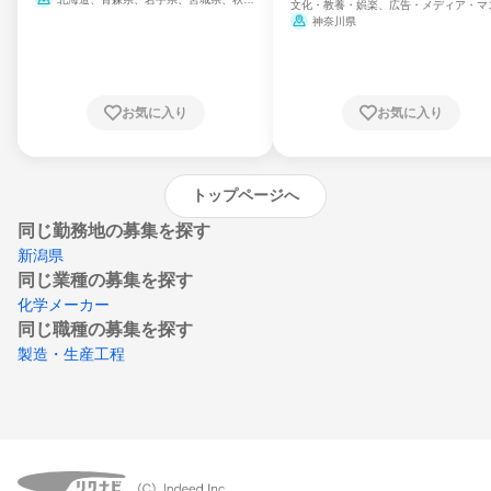
文化・教養・娯楽、広告・メディア・マ
県、山形県、福島県、茨城県、群馬県、埼玉
ミ、電力・ガス・水道・エネルギー
神奈川県
県、東京都、神奈川県、新潟県、富山県、石
川県、福井県、山梨県、長野県、静岡県、愛
知県、京都府、大阪府、兵庫県、鳥取県、島
根県、岡山県、広島県、山口県、徳島県、香
川県、愛媛県、高知県、福岡県、佐賀県、長
お気に入り
お気に入り
崎県、熊本県、大分県、宮崎県、鹿児島県、
沖縄県
トップページへ
同じ勤務地の募集を探す
新潟県
同じ業種の募集を探す
化学メーカー
同じ職種の募集を探す
製造・生産工程