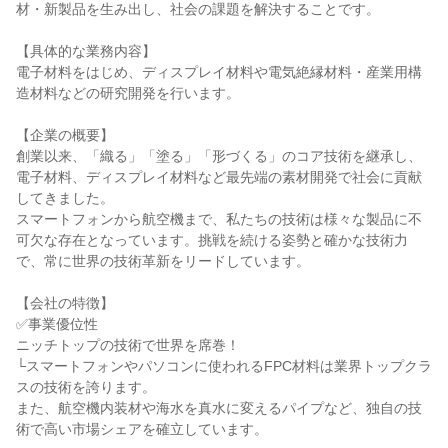
材・新製品を生み出し、社会の課題を解決することです。

【具体的な業務内容】

電子材料をはじめ、ディスプレイ材料や電気絶縁材料・産業用構
造材料などの研究開発を行います。

【企業の概要】

創業以来、「織る」「塗る」「形づくる」のコア技術を継承し、
電子材料、ディスプレイ材料など最先端の素材開発で社会に貢献
してきました。

スマートフォンから航空機まで、私たちの技術は様々な製品に不
可欠な存在となっています。挑戦を続ける姿勢と確かな技術力
で、常に世界の技術革新をリードしています。

【会社の特徴】

✅事業優位性

ニッチトップの技術で世界を席巻！

└スマートフォンやパソコンに使われるFPC材料は業界トップクラ
スの技術を誇ります。

また、航空機内装材や海水を真水に変えるパイプなど、独自の技
術で高い市場シェアを確立しています。
