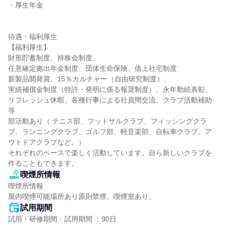
・厚生年金

待遇・福利厚生

【福利厚生】

財形貯蓄制度、持株会制度、

任意確定拠出年金制度、団体生命保険、借上社宅制度

新製品開発賞、15％カルチャー（自由研究制度）、

実績補償金制度（特許・発明に係る報奨制度）、永年勤続表彰、

リフレッシュ休暇、各種行事による社員間交流、クラブ活動補助 
等

部活動あり（ テニス部、フットサルクラブ、フィッシングクラ
ブ、ランニングクラブ、ゴルフ部、軽音楽部、自転車クラブ、ア
ウトドアクラブなど。）

それぞれのペースで楽しく活動しています。自ら新しいクラブを
作ることもできます。
喫煙所情報
喫煙所情報

屋内喫煙可能場所あり原則禁煙。喫煙室あり。
試用期間
試用・研修期間：試用期間 ：90日
