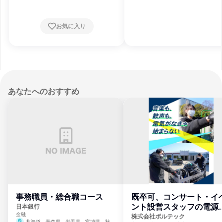
お気に入り
あなたへのおすすめ
事務職員・総合職コース
既卒可、コンサート・イ
ント設営スタッフの電源
日本銀行
金融
門
株式会社ボルテック
北海道、青森県、岩手県、宮城県、秋田