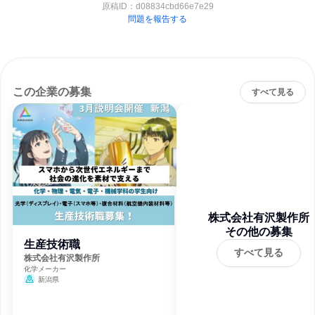
原稿ID：
d08834cbd66e7e29
問題を報告する
この企業の募集
すべて見る
株式会社有沢製作所
その他の募集
生産技術職
すべて見る
株式会社有沢製作所
化学メーカー
新潟県