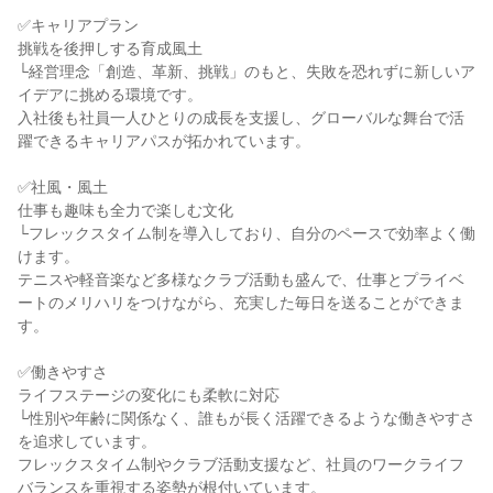
✅キャリアプラン

挑戦を後押しする育成風土

└経営理念「創造、革新、挑戦」のもと、失敗を恐れずに新しいア
イデアに挑める環境です。

入社後も社員一人ひとりの成長を支援し、グローバルな舞台で活
躍できるキャリアパスが拓かれています。

✅社風・風土

仕事も趣味も全力で楽しむ文化

└フレックスタイム制を導入しており、自分のペースで効率よく働
けます。

テニスや軽音楽など多様なクラブ活動も盛んで、仕事とプライベ
ートのメリハリをつけながら、充実した毎日を送ることができま
す。

✅働きやすさ

ライフステージの変化にも柔軟に対応

└性別や年齢に関係なく、誰もが長く活躍できるような働きやすさ
を追求しています。

フレックスタイム制やクラブ活動支援など、社員のワークライフ
バランスを重視する姿勢が根付いています。
