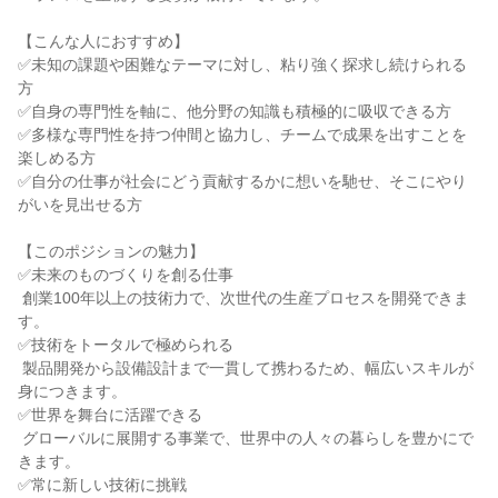
【こんな人におすすめ】

✅未知の課題や困難なテーマに対し、粘り強く探求し続けられる
方

✅自身の専門性を軸に、他分野の知識も積極的に吸収できる方

✅多様な専門性を持つ仲間と協力し、チームで成果を出すことを
楽しめる方

✅自分の仕事が社会にどう貢献するかに想いを馳せ、そこにやり
がいを見出せる方

【このポジションの魅力】

✅未来のものづくりを創る仕事

 創業100年以上の技術力で、次世代の生産プロセスを開発できま
す。

✅技術をトータルで極められる

 製品開発から設備設計まで一貫して携わるため、幅広いスキルが
身につきます。

✅世界を舞台に活躍できる

 グローバルに展開する事業で、世界中の人々の暮らしを豊かにで
きます。

✅常に新しい技術に挑戦
