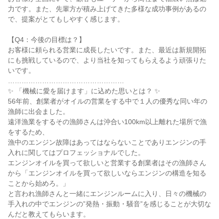
力です。また、先輩方が積み上げてきた多様な成功事例があるの
で、提案がとてもしやすく感じます。

【Q4：今後の目標は？】

お客様に頼られる営業に成長したいです。また、最近は新規開拓
にも挑戦しているので、より当社を知ってもらえるよう頑張りた
いです。

……………………………………………

✨ 「機械に愛を届けます」に込めた思いとは？ ✨

56年前、創業者がオイルの営業をする中で１人の優秀な同い年の
漁師に出会ました。

遠洋漁業をするその漁師さんは沖合い100km以上離れた場所で漁
をするため、

漁中のエンジン故障はあってはならないことでありエンジンの手
入れに関してはプロフェッショナルでした。

エンジンオイルを買って欲しいと営業する創業者はその漁師さん
から「エンジンオイルを買って欲しいならエンジンの構造を知る
ことから始めろ。」

と言われ漁師さんと一緒にエンジンルームに入り、日々の機械の
手入れの中でエンジンの”発熱・振動・騒音”を感じることが大切な
んだと教えてもらいます。
