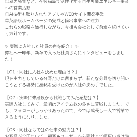
◎風力発電など、今後福島で活性化する再生可能エネルギー事業
への営業活動

◎AI技術も取り入れたアプリやWEBサイト開発事業

◎英語版ホームページの完成と輸出事業への注力

これらの戦略を遂行しながら、今後も会社として前進を続けてい
く方針です。

……………………………………………

✨ 実際に入社した社員の声を紹介！ ✨

弊社へ一昨年、新卒で入った社員さんにインタビューをしまし
た！

【Q1：同社に入社を決めた理由は？】

現在主力としている分野だけに留まらず、新たな分野を切り開い
こうとする姿勢に感銘を受けたのが入社の決め手でした。

【Q2：実際に未経験から挑戦してみた感想は？】

実際入社してみて、最初はアイテム数の多さに苦戦しました。で
も、フォローがしっかりあったので、今では成長し一人で営業で
きるようになりました。

【Q3：同社ならではの仕事の魅力は？】

お客様が全国にいて、顧客もユーザーから商社まで幅広い点は魅