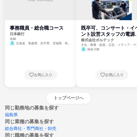
事務職員・総合職コース
既卒可、コンサート・イ
ント設営スタッフの電源
日本銀行
金融
門
株式会社ボルテック
北海道、青森県、岩手県、宮城県、秋田
文化・教養・娯楽、広告・メディア・マ
県、山形県、福島県、茨城県、群馬県、埼玉
ミ、電力・ガス・水道・エネルギー
神奈川県
県、東京都、神奈川県、新潟県、富山県、石
川県、福井県、山梨県、長野県、静岡県、愛
知県、京都府、大阪府、兵庫県、鳥取県、島
根県、岡山県、広島県、山口県、徳島県、香
川県、愛媛県、高知県、福岡県、佐賀県、長
お気に入り
お気に入り
崎県、熊本県、大分県、宮崎県、鹿児島県、
沖縄県
トップページへ
同じ勤務地の募集を探す
福島県
同じ業種の募集を探す
総合商社・専門商社・卸売
同じ職種の募集を探す