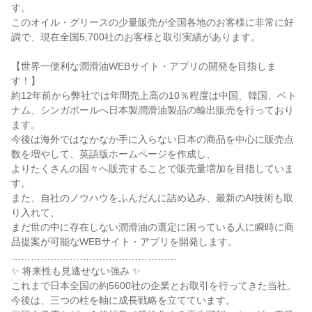
す。

このオイル・グリースの少量販売が全国各地のお客様に非常に好
調で、現在全国5,700社のお客様と取引実績があります。

【世界一便利な潤滑油WEBサイト・アプリの開発を目指しま
す！】

約12年前から弊社では年間売上高の10％程度は中国、韓国、ベト
ナム、シンガポールへ日本製潤滑油製品の輸出販売を行っており
ます。

今後は海外ではなかなか手に入らない日本の商品を中心に販売点
数を増やして、英語版ホームページを作成し、

よりたくさんの国々へ販売することで販売量増加を目指していま
す。

また、自社のノウハウをふんだんに詰め込み、最新のAI技術も取
り入れて、

まだ世の中に存在しない潤滑油の選定に困っている人に瞬時に商
品提案が可能なWEBサイト・アプリを開発します。

……………………………………………

✨ 将来性も見逃せない強み ✨

これまで日本全国の約5600社の企業とお取引を行ってきた当社。
今後は、三つの柱を軸に成長戦略を立てています。
