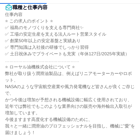
職種と仕事内容
仕事内容

⭐ この求人のポイント ⭐

✅ 福島のモノづくりを支える専門商社✨

✅ 工場の安定生産を支える法人ルート営業スタイル

✅ 創業50年以上の安定基盤と実績あり

✅ 専門知識は入社後の研修でしっかり習得

✅ 土日祝休みでプライベートも充実（年休127日/2025年実績）

……………………………………………

⭐ ローヤル油機株式会社について ⭐

弊社が取り扱う潤滑油製品は、例えばリニアモーターカーやロボ
ット、

NASAのような宇宙航空産業や風力発電機など皆さんが良くご存じ
で、

かつ今後は増加が予想される機械設備に幅広く使用されており、

近年では弊社でもこのような業界向けの販売や海外輸出入取引が
増加しています。

今後ますます高度化する機械設備のために、

我々と一緒に潤滑油のプロフェッショナルを目指し、機械に”愛”を
届けましょう！

……………………………………………
