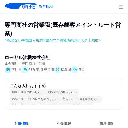
新卒採用
専門商社の営業職(既存顧客メイン・ルート営
業)
✨転勤なし/機械設備用潤滑油の専門商社/福島県いわき市勤務✨
ローヤル油機株式会社
総合商社・専門商社・卸売
正社員
27年卒 新卒採用
福島県
営業
こんな人におすすめ
機械・機器に携わりたい
地域貢献に携わりたい
商品・サービスの魅力を表現したい
商品・サービスを販売したい
情熱を持って仕事に取り組む
長く同じ会社に居続けられる
明確な目標を追いかける
一つの専門分野を極める
若手が裁量を持てる環境
人とたくさん会話する
仕事情報
企業情報
選考情報