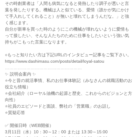
その時創業者は「人間も病気になると発熱したり調子が悪いと言
葉を発したりする。機械は人と似ている、愛情（誰かが気にかけ
て手入れしてくれること）が無いと壊れてしまうんだな。」と強
く感じます。

自分が新車を買った時のようにこの機械が壊れないように愛情も
って接したい、そんな人たちのために仕事をしたいという強い気
持ちがこもった言葉になります。

○もっと知りたい方は下記URLのインタビュー記事をご覧下さい。

https://www.dashimasu.com/posts/detail/loyal-satou

………………………………………………

✨ 説明会案内 ✨

⭐今と昔の就活事情、私のお仕事体験記（みなさんの就職活動のお
役立ち情報）

⭐会社紹介（ローヤル油機の起源と歴史、これからのビジョンと方
向性）

⭐社員のエピソードと面談、弊社の「営業職」のお話し

⭐質疑応答

✅ 開催日時（WEB開催）

3月11日（水）10：30～12：00 または 13:30～15:00
