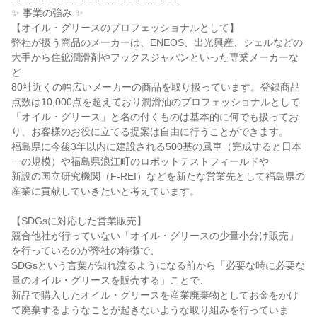
✨ 事業の強み ✨

【オイル・グリースのプロフェッショナルとして】

弊社が扱う商品のメーカーは、ENEOS、出光興産、シェルなどの
大手から住鉱潤滑剤やフックスジャパンといった専業メーカーな
ど

80社近くの幅広いメーカーの商品を取り扱っています。登録商品
点数は10,000点を超えており潤滑油のプロフェッショナルとして

「オイル・グリース」と名の付くものは基本的に何でも扱ってお
り、お客様のお役に立てる提案は自由に行うことができます。

福島県に今後3年以内に建設される500基の風車（完成すると日本
一の規模）や福島県浪江町のロボットテストフィールドや

新設の国立研究機関（F-REI）などを新たな営業先として福島県の
産業に貢献していきたいと考えています。

【SDGsに対応した営業販売】

競合他社が行っていない「オイル・グリースの少量小分け販売」
を行っているのが弊社の特徴で、

SDGsという言葉が知れ渡るようになる前から「必要な時に必要な
量のオイル・グリースを販売する」ことで、

新品で購入したオイル・グリースを産業廃棄物としてお金をかけ
て廃棄するようなことが起きないような取り組みを行っていま