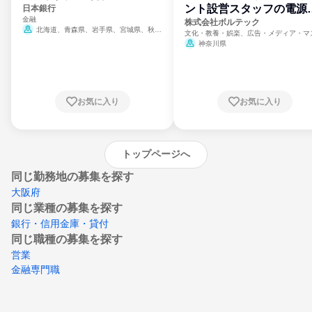
ント設営スタッフの電源
日本銀行
金融
門
株式会社ボルテック
北海道、青森県、岩手県、宮城県、秋田
文化・教養・娯楽、広告・メディア・マ
県、山形県、福島県、茨城県、群馬県、埼玉
ミ、電力・ガス・水道・エネルギー
神奈川県
県、東京都、神奈川県、新潟県、富山県、石
川県、福井県、山梨県、長野県、静岡県、愛
知県、京都府、大阪府、兵庫県、鳥取県、島
根県、岡山県、広島県、山口県、徳島県、香
川県、愛媛県、高知県、福岡県、佐賀県、長
お気に入り
お気に入り
崎県、熊本県、大分県、宮崎県、鹿児島県、
沖縄県
トップページへ
同じ勤務地の募集を探す
大阪府
同じ業種の募集を探す
銀行・信用金庫・貸付
同じ職種の募集を探す
営業
金融専門職