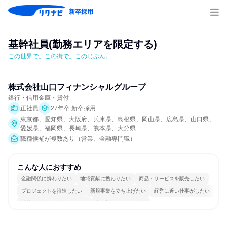
新卒採用
基幹社員(勤務エリアを限定する)
この世界で。この街で。このじぶん。
株式会社山口フィナンシャルグループ
銀行・信用金庫・貸付
正社員
27年卒 新卒採用
東京都、愛知県、大阪府、兵庫県、島根県、岡山県、広島県、山口県、
愛媛県、福岡県、長崎県、熊本県、大分県
職種候補が複数あり（営業、金融専門職）
こんな人におすすめ
金融関係に携わりたい
地域貢献に携わりたい
商品・サービスを販売したい
プロジェクトを推進したい
新規事業を立ち上げたい
経営に近い仕事がしたい
情熱を持って仕事に取り組む
常に新しいものに挑戦
女性が働きやすい環境で働ける
若手が裁量を持てる環境