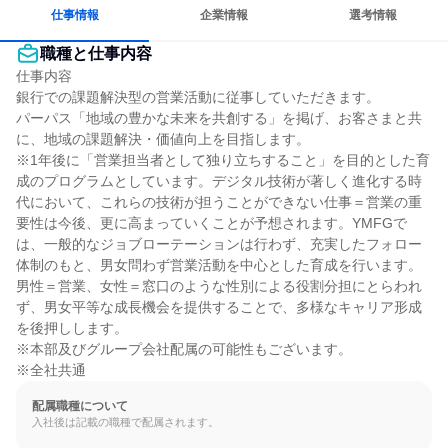
仕事情報
企業情報
選考情報
職種と仕事内容
仕事内容

銀行での課題解決型の営業活動に従事していただきます。

パーパス「地域の豊かな未来を共創する」を掲げ、お客さまと共
に、地域の課題解決・価値向上を目指します。

※1年後に「営業担当者として独り立ちすること」を目的とした育
成のプログラムとしています。デジタル技術が著しく進化する時
代において、これらの技術が担うことができない仕事＝営業の重
要性は今後、更に高まっていくことが予想されます。YMFGで
は、一般的なジョブローテーションは行わず、充実したフォロー
体制のもと、男女問わず営業活動を中心とした育成を行います。
男性＝営業、女性＝窓口のような性別による役割分担にとらわれ
ず、男女平等な成長機会を提供することで、多様なキャリア形成
を後押しします。

※本部及びグループ会社配属の可能性もございます。

※全社共通
配属職種について
入社後は記載の職種で配属されます。