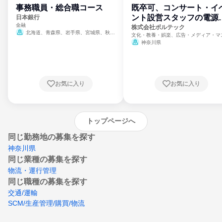
事務職員・総合職コース
既卒可、コンサート・イ
ント設営スタッフの電源
日本銀行
金融
門
株式会社ボルテック
北海道、青森県、岩手県、宮城県、秋田
文化・教養・娯楽、広告・メディア・マ
県、山形県、福島県、茨城県、群馬県、埼玉
ミ、電力・ガス・水道・エネルギー
神奈川県
県、東京都、神奈川県、新潟県、富山県、石
川県、福井県、山梨県、長野県、静岡県、愛
知県、京都府、大阪府、兵庫県、鳥取県、島
根県、岡山県、広島県、山口県、徳島県、香
川県、愛媛県、高知県、福岡県、佐賀県、長
お気に入り
お気に入り
崎県、熊本県、大分県、宮崎県、鹿児島県、
沖縄県
トップページへ
同じ勤務地の募集を探す
神奈川県
同じ業種の募集を探す
物流・運行管理
同じ職種の募集を探す
交通/運輸
SCM/生産管理/購買/物流