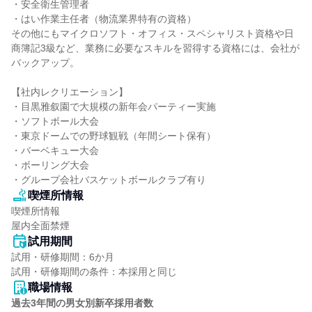
・安全衛生管理者

・はい作業主任者（物流業界特有の資格）

その他にもマイクロソフト・オフィス・スペシャリスト資格や日
商簿記3級など、業務に必要なスキルを習得する資格には、会社が
バックアップ。

【社内レクリエーション】

・目黒雅叙園で大規模の新年会パーティー実施

・ソフトボール大会

・東京ドームでの野球観戦（年間シート保有）

・バーベキュー大会

・ボーリング大会

・グループ会社バスケットボールクラブ有り
喫煙所情報
喫煙所情報

屋内全面禁煙
試用期間
試用・研修期間：6か月

職場情報
過去3年間の男女別新卒採用者数