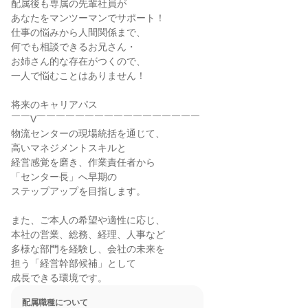
配属後も専属の先輩社員が

あなたをマンツーマンでサポート！

仕事の悩みから人間関係まで、

何でも相談できるお兄さん・

お姉さん的な存在がつくので、

一人で悩むことはありません！

将来のキャリアパス

￣￣V￣￣￣￣￣￣￣￣￣￣￣￣￣￣￣￣￣

物流センターの現場統括を通じて、

高いマネジメントスキルと

経営感覚を磨き、作業責任者から

「センター長」へ早期の

ステップアップを目指します。

また、ご本人の希望や適性に応じ、

本社の営業、総務、経理、人事など

多様な部門を経験し、会社の未来を

担う「経営幹部候補」として

成長できる環境です。
配属職種について