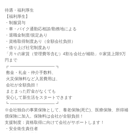
待遇・福利厚生

【福利厚生】

・制服貸与

・車・バイク通勤応相談/勤務地による

・退職金制度/規定あり

・資格取得制度あり（全額会社負担）

・借り上げ社宅制度あり

「月々の家賃（管理費等含む）4割を会社が補助」※家賃上限9万
円まで

┏ ─────────────── ┓

 敷金・礼金・仲介手数料、

 火災保険料など入居費用は、

 会社が全額負担！

 まとまった貯金がなくても

 安心して新生活をスタートできます

┗ ─────────────── ┛

※会社独自の事業保険として、養老保険(死亡)、医療保険、所得補
償保険に加入。保険料は会社が全額負担！

支援制度：資格取得に向けて会社がサポートします！

・安全衛生責任者
