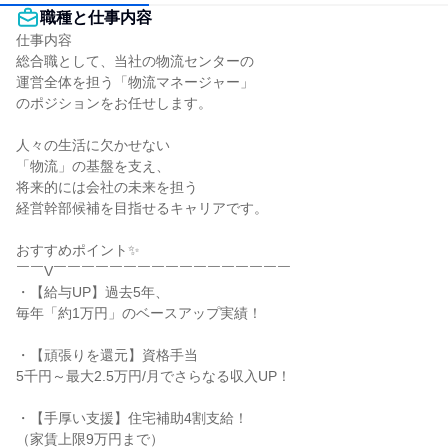
職種と仕事内容
仕事内容

総合職として、当社の物流センターの

運営全体を担う「物流マネージャー」

のポジションをお任せします。

人々の生活に欠かせない

「物流」の基盤を支え、

将来的には会社の未来を担う

経営幹部候補を目指せるキャリアです。

おすすめポイント✨

￣￣V￣￣￣￣￣￣￣￣￣￣￣￣￣￣￣￣￣

・【給与UP】過去5年、

毎年「約1万円」のベースアップ実績！

・【頑張りを還元】資格手当

5千円～最大2.5万円/月でさらなる収入UP！

・【手厚い支援】住宅補助4割支給！

（家賃上限9万円まで）
