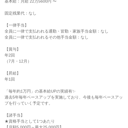
基本給：月給 22万5600円 〜

固定残業代：なし

【一律手当】

全員に一律で支払われる通勤・皆勤・家族手当金額：なし

全員に一律で支払われるその他手当金額：なし

【賞与】

年2回

（7月・12月）

【昇給】

年1回

「毎年約1万円」の基本給UPの実績有✨

過去5年毎年ベースアップを実施しており、今後も毎年ベースアッ
プを行っていく予定です。

【諸手当】

★資格手当として1つあたり

【月額5,000円～最大25,000円】
