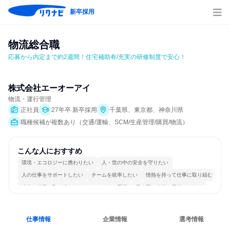
新卒採用
物流総合職
応募から内定まで約2週間！住宅補助有/充実の研修制度で安心！
株式会社エーオーアイ
物流・運行管理
正社員
27年卒 新卒採用
千葉県、東京都、神奈川県
職種候補が複数あり（交通/運輸、SCM/生産管理/購買/物流）
こんな人におすすめ
環境・エコロジーに携わりたい
人・世の中の安全を守りたい
人の仕事をサポートしたい
チームを統率したい
情熱を持って仕事に取り組む
冷静に仕事に取り組む
チームワークを重視
長く同じ会社に居続けられる
多様な職種の人と関われる
一つの専門分野を極める
仕事情報
企業情報
選考情報