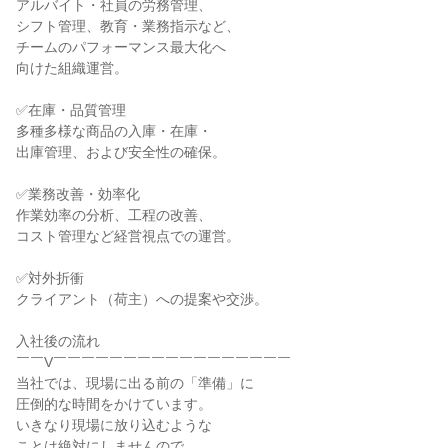
アルバイト・社員の労務管理、

シフト管理、教育・業務指示など、

チームのパフォーマンス最大化へ

向けた組織運営。

✅在庫・品質管理

多種多様な商品の入庫・在庫・

出庫管理、および安全性の確保。

✅業務改善・効率化

作業効率の分析、工程の改善、

コスト管理など経営視点での運営。

✅対外折衝

クライアント（荷主）への提案や交渉。

入社後の流れ

￣￣V￣￣￣￣￣￣￣￣￣￣￣￣￣￣￣￣￣

当社では、現場に出る前の「準備」に

圧倒的な時間をかけています。

いきなり現場に放り込むような

ことは絶対にしませんので、
