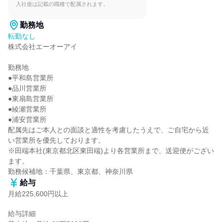
入社後は記載の職種で配属されます。
勤務地
転勤なし
株式会社エーオーアイ

勤務地

●平和島営業所

●品川営業所

●東扇島営業所

●綾瀬営業所

●浦安営業所

配属先はご本人との面談と適性を考慮したうえで、ご自宅から近
い営業所を優先しております。

※田端本社(東京都北区東田端)より各営業所まで、送迎便がござい
ます。

勤務候補地：千葉県、東京都、神奈川県
給与
月給225,600円以上
給与詳細
