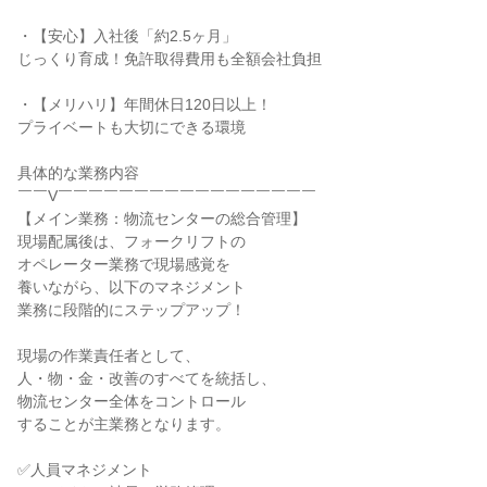
・【安心】入社後「約2.5ヶ月」

じっくり育成！免許取得費用も全額会社負担

・【メリハリ】年間休日120日以上！

プライベートも大切にできる環境

具体的な業務内容

￣￣V￣￣￣￣￣￣￣￣￣￣￣￣￣￣￣￣￣

【メイン業務：物流センターの総合管理】

現場配属後は、フォークリフトの

オペレーター業務で現場感覚を

養いながら、以下のマネジメント

業務に段階的にステップアップ！

現場の作業責任者として、

人・物・金・改善のすべてを統括し、

物流センター全体をコントロール

することが主業務となります。

✅人員マネジメント
