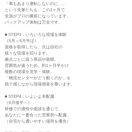
「車もあまり運転しないのに…」

という先輩たちも、この1ヶ月で

全員がプロの腕前になっています。

バックアップ体制は万全です。

■ STEP3：いろいろな現場を体験

（5月～6月半ば）

資格を取得したら、次は自社の

様々な現場を回ります。

拠点ごとに扱う商品や規模、

雰囲気が違うため、約1ヶ月半かけ

複数の現場を見学・体験。

「物流センターがどう動くのか」を

肌で感じながら現場感覚を養います。

■ STEP4：いよいよ本配属

（6月後半～）

研修での適性や面談を通じて、

あなたに一番合った営業所へ配属。

（自宅から通いやすい場所を優先）
