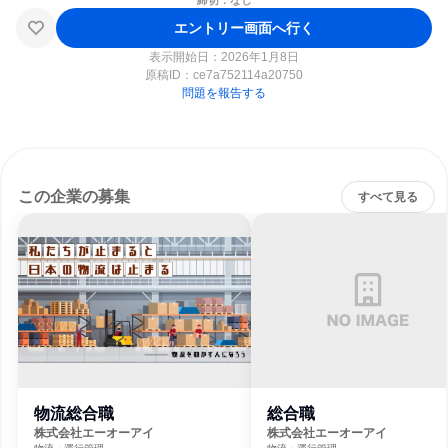
締切：なし
エントリー画面へ行く
表示開始日：2026年1月8日
原稿ID：
ce7a752114a20750
問題を報告する
この企業の募集
すべて見る
物流総合職
総合職
株式会社エーオーアイ
株式会社エーオーアイ