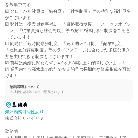
を募集中です！

☑ グローバル社員は「独身寮」「社宅制度」等の特別な福利厚生
がございます！

☑ 弊社は「従業員食事補助」「資格取得制度」「ストックオプシ
ョン」「従業員持ち株会制度」等の充実の福利厚生制度をご用意
しています！

☑ 同時に「短時間勤務制度」「完全週休2日制」「副業制度」
「社員区分変更制度」等のライフステージに合わせた多様な働き
方を実現できる制度もございます！

☑ 賞与は業績に関わらず、4.0ヶ月/年以上を保障しています！

☑ 業界内でも高水準の給与で安定的且つ長期的な資産形成が可能
です！
配属職種について
入社後は記載の職種で配属されます。
勤務地
海外勤務可能性あり
株式会社サイゼリヤ

勤務地

※ 初期配属エリアは「全国/関東エリア/中京エリア/関西エリア」