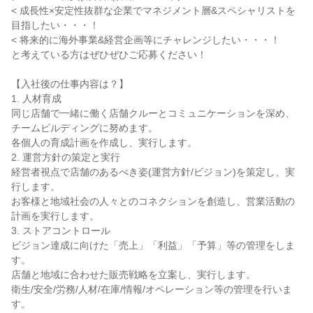
< 成長性×安定性抜群な企業でマネジメント層&スペシャリストを
目指したい・・・！

< 将来的に海外事業&経営企画等にチャレンジしたい・・・！

と考えている方はぜひぜひご応募ください！

【入社後の仕事内容は？】

1. 人材育成

同じ店舗で一緒に働く店舗クルーとコミュニケーションを深め、
チームビルディングに努めます。

各個人の育成計画を作成し、実行します。

2. 運営方針の策定と実行

経営者視点で店舗のあるべき姿(運営方針/ビジョン)を策定し、実
行します。

お客様と地域社会の人々とのコネクションを創造し、営業活動の
計画を実行します。

3. ストアコントロール

ビジョン達成に向けた「売上」「利益」「予算」等の管理をしま
す。

店舗と地域に合わせた販売戦略を立案し、実行します。

衛生/安全/労務/人材/在庫/情報/オペレーション等の管理を行いま
す。
