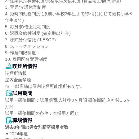
2. 従業員持株会制度/資格取得支援制度 (食品衛生/防火管理)

3. 育児/介護休業制度

4. 短時間勤務制度 (原則小学校3年生まで/事情に応じて最長小学6
年生まで)

5. 独身寮/借上社宅制度

6. 退職金給付制度 (確定拠出年金)

7. 株式給付信託 (J-ESOP)

8. ストックオプション

9. 転居制限制度

10. 雇用区分変更制度
喫煙所情報
喫煙所情報

屋内全面禁煙

※ 一部店舗は屋内喫煙可能場所有です。
試用期間
試用・研修期間：試用期間:入社後3ヶ月間 研修期間:入社後1.5ヶ
月間

職場情報
過去3年間の男女別新卒採用者数
▼2024年度
