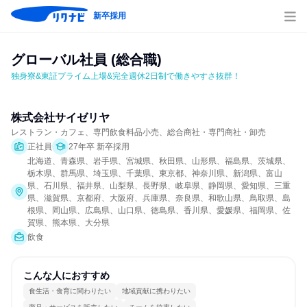
新卒採用
グローバル社員 (総合職)
独身寮&東証プライム上場&完全週休2日制で働きやすさ抜群！
株式会社サイゼリヤ
レストラン・カフェ、専門飲食料品小売、総合商社・専門商社・卸売
正社員
27年卒 新卒採用
北海道、青森県、岩手県、宮城県、秋田県、山形県、福島県、茨城県、
栃木県、群馬県、埼玉県、千葉県、東京都、神奈川県、新潟県、富山
県、石川県、福井県、山梨県、長野県、岐阜県、静岡県、愛知県、三重
県、滋賀県、京都府、大阪府、兵庫県、奈良県、和歌山県、鳥取県、島
根県、岡山県、広島県、山口県、徳島県、香川県、愛媛県、福岡県、佐
賀県、熊本県、大分県
飲食
こんな人におすすめ
食生活・食育に関わりたい
地域貢献に携わりたい