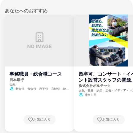
あなたへのおすすめ
事務職員・総合職コース
既卒可、コンサート・イ
ント設営スタッフの電源
日本銀行
金融
門
株式会社ボルテック
北海道、青森県、岩手県、宮城県、秋田
文化・教養・娯楽、広告・メディア・マ
県、山形県、福島県、茨城県、群馬県、埼玉
ミ、電力・ガス・水道・エネルギー
神奈川県
県、東京都、神奈川県、新潟県、富山県、石
川県、福井県、山梨県、長野県、静岡県、愛
知県、京都府、大阪府、兵庫県、鳥取県、島
根県、岡山県、広島県、山口県、徳島県、香
川県、愛媛県、高知県、福岡県、佐賀県、長
お気に入り
お気に入り
崎県、熊本県、大分県、宮崎県、鹿児島県、
沖縄県