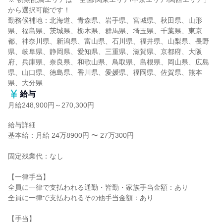
から選択可能です！

勤務候補地：北海道、青森県、岩手県、宮城県、秋田県、山形
県、福島県、茨城県、栃木県、群馬県、埼玉県、千葉県、東京
都、神奈川県、新潟県、富山県、石川県、福井県、山梨県、長野
県、岐阜県、静岡県、愛知県、三重県、滋賀県、京都府、大阪
府、兵庫県、奈良県、和歌山県、鳥取県、島根県、岡山県、広島
県、山口県、徳島県、香川県、愛媛県、福岡県、佐賀県、熊本
県、大分県
給与
月給248,900円～270,300円
給与詳細

基本給：月給 24万8900円 〜 27万300円

固定残業代：なし

【一律手当】

全員に一律で支払われる通勤・皆勤・家族手当金額：あり

全員に一律で支払われるその他手当金額：あり

【手当】
