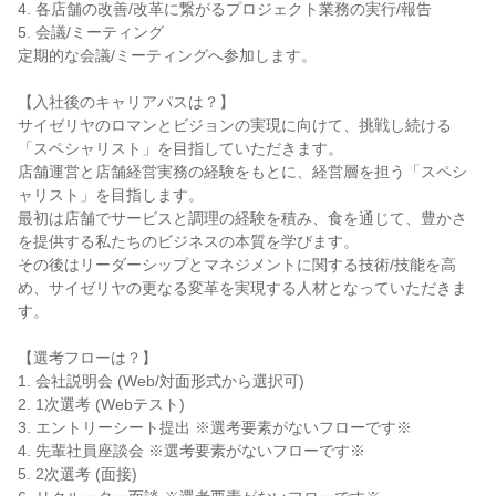
4. 各店舗の改善/改革に繋がるプロジェクト業務の実行/報告

5. 会議/ミーティング

定期的な会議/ミーティングへ参加します。

【入社後のキャリアパスは？】

サイゼリヤのロマンとビジョンの実現に向けて、挑戦し続ける
「スペシャリスト」を目指していただきます。

店舗運営と店舗経営実務の経験をもとに、経営層を担う「スペシ
ャリスト」を目指します。

最初は店舗でサービスと調理の経験を積み、食を通じて、豊かさ
を提供する私たちのビジネスの本質を学びます。

その後はリーダーシップとマネジメントに関する技術/技能を高
め、サイゼリヤの更なる変革を実現する人材となっていただきま
す。

【選考フローは？】

1. 会社説明会 (Web/対面形式から選択可)

2. 1次選考 (Webテスト)

3. エントリーシート提出 ※選考要素がないフローです※

4. 先輩社員座談会 ※選考要素がないフローです※

5. 2次選考 (面接)
