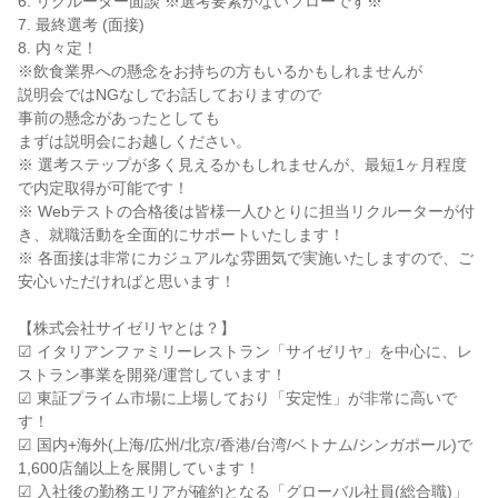
6. リクルーター面談 ※選考要素がないフローです※

7. 最終選考 (面接)

8. 内々定！

※飲食業界への懸念をお持ちの方もいるかもしれませんが

説明会ではNGなしでお話しておりますので

事前の懸念があったとしても

まずは説明会にお越しください。

※ 選考ステップが多く見えるかもしれませんが、最短1ヶ月程度
で内定取得が可能です！

※ Webテストの合格後は皆様一人ひとりに担当リクルーターが付
き、就職活動を全面的にサポートいたします！

※ 各面接は非常にカジュアルな雰囲気で実施いたしますので、ご
安心いただければと思います！

【株式会社サイゼリヤとは？】

☑ イタリアンファミリーレストラン「サイゼリヤ」を中心に、レ
ストラン事業を開発/運営しています！

☑ 東証プライム市場に上場しており「安定性」が非常に高いで
す！

☑ 国内+海外(上海/広州/北京/香港/台湾/ベトナム/シンガポール)で
1,600店舗以上を展開しています！

☑ 入社後の勤務エリアが確約となる「グローバル社員(総合職)」