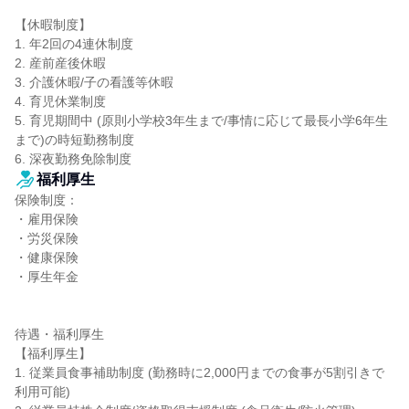
【休暇制度】

1. 年2回の4連休制度

2. 産前産後休暇

3. 介護休暇/子の看護等休暇

4. 育児休業制度

5. 育児期間中 (原則小学校3年生まで/事情に応じて最長小学6年生
まで)の時短勤務制度

6. 深夜勤務免除制度
福利厚生
保険制度：

・雇用保険

・労災保険

・健康保険

・厚生年金

待遇・福利厚生

【福利厚生】

1. 従業員食事補助制度 (勤務時に2,000円までの食事が5割引きで
利用可能)
