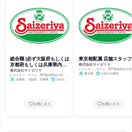
総合職 (必ず大阪府もしくは
東京都配属 店舗スタッフ
京都府もしくは兵庫県内店
株式会社サイゼリヤ
レストラン・カフェ、専門飲食料品小売
舗配属)
株式会社サイゼリヤ
合商社・専門商社・卸売
東京都
8月31日締切
レストラン・カフェ、専門飲食料品小売、総
合商社・専門商社・卸売
京都府、大阪府、兵庫県
8月31日
締切
お気に入り
お気に入り