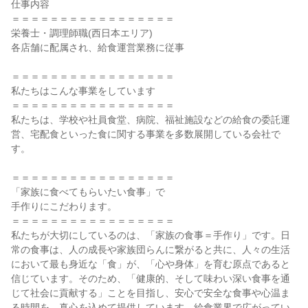
仕事内容

＝＝＝＝＝＝＝＝＝＝＝＝＝＝＝＝＝

栄養士・調理師職(西日本エリア)

各店舗に配属され、給食運営業務に従事

＝＝＝＝＝＝＝＝＝＝＝＝＝＝＝＝＝

私たちはこんな事業をしています

＝＝＝＝＝＝＝＝＝＝＝＝＝＝＝＝＝

私たちは、学校や社員食堂、病院、福祉施設などの給食の委託運
営、宅配食といった食に関する事業を多数展開している会社で
す。

＝＝＝＝＝＝＝＝＝＝＝＝＝＝＝＝＝

「家族に食べてもらいたい食事」で

手作りにこだわります。

＝＝＝＝＝＝＝＝＝＝＝＝＝＝＝＝＝

私たちが大切にしているのは、「家族の食事＝手作り」です。日
常の食事は、人の成長や家族団らんに繋がると共に、人々の生活
において最も身近な「食」が、「心や身体」を育む原点であると
信じています。そのため、「健康的、そして味わい深い食事を通
じて社会に貢献する」ことを目指し、安心で安全な食事や心温ま
る時間を、真心を込めて提供しています。給食業界で広がってい