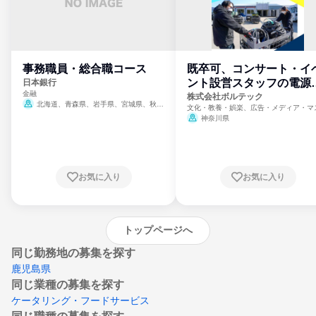
事務職員・総合職コース
既卒可、コンサート・イ
ント設営スタッフの電源
日本銀行
金融
門
株式会社ボルテック
北海道、青森県、岩手県、宮城県、秋田
文化・教養・娯楽、広告・メディア・マ
県、山形県、福島県、茨城県、群馬県、埼玉
ミ、電力・ガス・水道・エネルギー
神奈川県
県、東京都、神奈川県、新潟県、富山県、石
川県、福井県、山梨県、長野県、静岡県、愛
知県、京都府、大阪府、兵庫県、鳥取県、島
根県、岡山県、広島県、山口県、徳島県、香
川県、愛媛県、高知県、福岡県、佐賀県、長
お気に入り
お気に入り
崎県、熊本県、大分県、宮崎県、鹿児島県、
沖縄県
トップページへ
同じ勤務地の募集を探す
鹿児島県
同じ業種の募集を探す
ケータリング・フードサービス