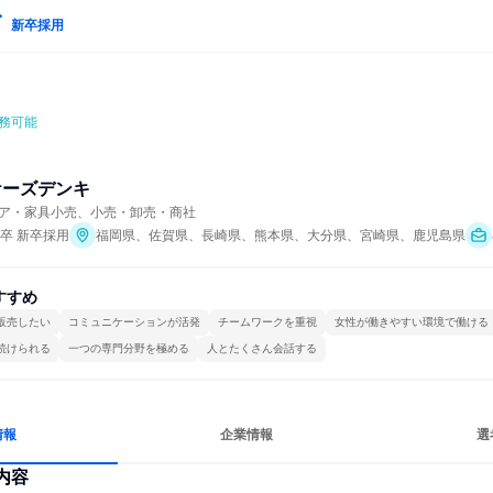
新卒採用
務可能
ケーズデンキ
ア・家具小売、小売・卸売・商社
年卒 新卒採用
福岡県、佐賀県、長崎県、熊本県、大分県、宮崎県、鹿児島県
すすめ
販売したい
コミュニケーションが活発
チームワークを重視
女性が働きやすい環境で働ける
続けられる
一つの専門分野を極める
人とたくさん会話する
情報
企業情報
選
内容