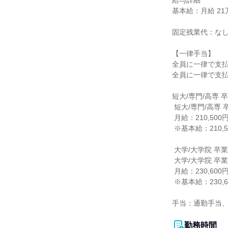
給与詳細

基本給：月給 21万5
固定残業代：なし
【一律手当】

全員に一律で支払
全員に一律で支払
短大/専門/高専 
 短大/専門/高専 卒業の方

 月給：210,500円

 ※基本給：210,500円

 大学/大学院 卒業見込みの方

 大学/大学院 卒業の方

 月給：230,600円

 ※基本給：230,600円

手当：通勤手当、
勤務時間