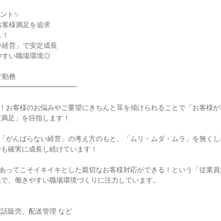
ント✨

お客様満足を追求

！

い経営」で安定成長

やすい職場環境◎

勤務

━━━━━━━━━━━

し！お客様のお悩みやご要望にきちんと耳を傾けられることで「お客様が
満足」を目指します！

る「がんばらない経営」の考え方のもと、「ムリ・ムダ・ムラ」を無くし
も確実に成長し続けています！

があってこそイキイキとした親切なお客様対応ができる！という「従業員
で、働きやすい職場環境づくりに注力しています。

話販売、配送管理 など
