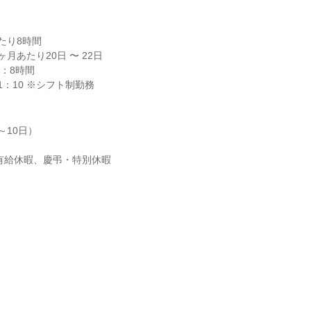
り8時間

月あたり20日 〜 22日

21：10 ※シフト制勤務
10日）

次有給休暇、慶弔・特別休暇