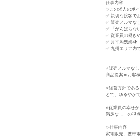
仕事内容

✨この求人のポイ
✅ 親切な接客で
✅ 販売ノルマなし
✅ 「がんばらな
✅ 従業員の働き
✅ 月平均残業4h

✅ 九州エリア内で
━━━━━━━━
⭐販売ノルマな
商品提案＝お客様
⭐経営方針であ
とで、ゆるやかで
⭐従業員の幸せ
満足なし」の視点
✨仕事内容

家電販売、携帯電