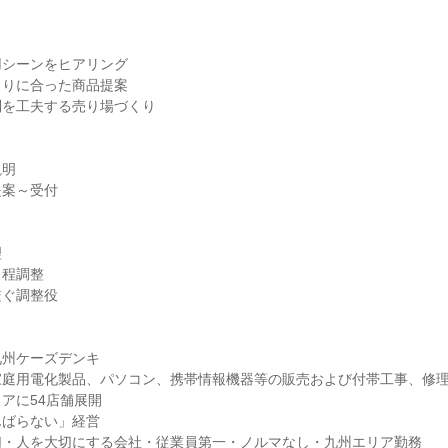
シーンをヒアリング

りに合った商品提案

を工夫する売り場づくり

明

案～受付



程調整

ぐ調整役

州ケーズデンキ

庭用電化製品、パソコン、携帯情報機器等の販売および付帯工事、修理
アに54店舗展開

ばらない」経営

・人を大切にする会社・従業員第一・ノルマなし・九州エリア勤務
