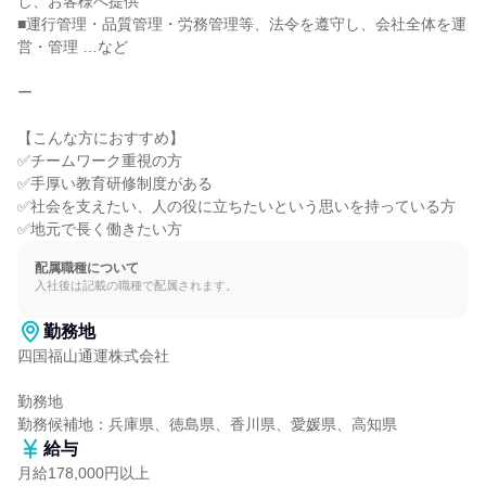
し、お客様へ提供

■運行管理・品質管理・労務管理等、法令を遵守し、会社全体を運
営・管理 …など

ー

【こんな方におすすめ】

✅チームワーク重視の方

✅手厚い教育研修制度がある

✅社会を支えたい、人の役に立ちたいという思いを持っている方

✅地元で長く働きたい方
配属職種について
入社後は記載の職種で配属されます。
勤務地
四国福山通運株式会社

勤務地

勤務候補地：兵庫県、徳島県、香川県、愛媛県、高知県
給与
月給178,000円以上