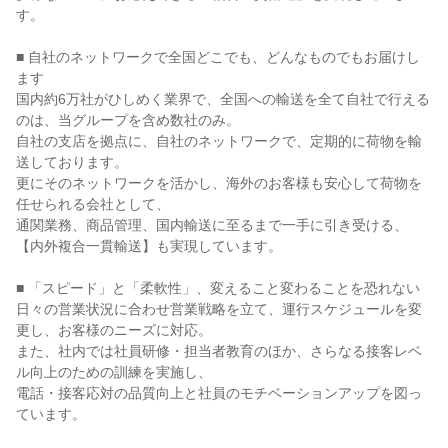
す。

■ 自社のネットワークで全国どこでも、どんなものでもお届けし
ます

国内約6万社がひしめく業界で、全国への輸送を全て自社で行える
のは、当グループを含め数社のみ。

自社の支店を拠点に、自社のネットワークで、定期的に荷物を輸
送しております。

更にそのネットワークを活かし、海外のお客様も安心して荷物を
任せられる会社として、

通関業務、商品管理、国内輸送に至るまで一手に引き受ける、
【内外複合一貫輸送】も実現しています。

■ 「スピード」と「柔軟性」、変えること変わることを恐れない

日々の営業状況に合わせ営業戦略を立て、運行スケジュールを変
更し、お客様のニーズに対応。

また、社内では社員研修・担当者教育のほか、さらなる接客レベ
ル向上のための訓練を実施し、

電話・接客応対の品質向上と社員のモチベーションアップを図っ
ています。
