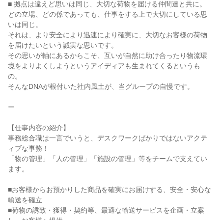
■ 拠点は違えど思いは同じ、大切な荷物を届ける仲間達と共に。

どの立場、どの係であっても、仕事をする上で大切にしている思
いは同じ。

それは、より安全により迅速により確実に、大切なお客様の荷物
を届けたいという誠実な思いです。

その思いが軸にあるからこそ、互いが自然に助け合ったり物流環
境をよりよくしようというアイディアも生まれてくるというも
の。

そんなDNAが根付いた社内風土が、当グループの自慢です。

ー

【仕事内容の紹介】

事務総合職は一言でいうと、デスクワークばかりではないアクテ
ィブな事務！

「物の管理」「人の管理」「施設の管理」等をチームで支えてい
ます。

■お客様からお預かりした商品を確実にお届けする、安全・安心な
輸送を確立

■荷物の誘致・獲得・契約等、最適な輸送サービスを企画・立案