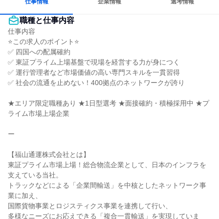
仕事情報
企業情報
選考情報
職種と仕事内容
仕事内容

⭐この求人のポイント⭐

✅ 四国への配属確約

✅ 東証プライム上場基盤で現場を経営する力が身につく

✅ 運行管理者など市場価値の高い専門スキルを一貫習得

✅ 社会の流通を止めない！400拠点のネットワークが誇り

★エリア限定職種あり ★1日型選考 ★面接確約・積極採用中 ★プ
ライム市場上場企業

ー

【福山通運株式会社とは】

東証プライム市場上場！総合物流企業として、日本のインフラを
支えている当社。

トラックなどによる「企業間輸送」を中核としたネットワーク事
業に加え、

国際貨物事業とロジスティクス事業を連携して行い、

多様なニーズにお応えできる「複合一貫輸送」を実現していま