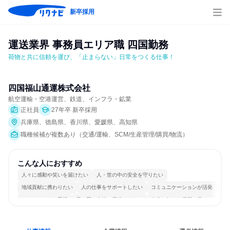
新卒採用
運送業界 事務員エリア職 四国勤務
荷物と共に信頼を運び、「止まらない」日常をつくる仕事！
四国福山通運株式会社
航空運輸・空港運営、鉄道、インフラ・鉱業
正社員
27年卒 新卒採用
兵庫県、徳島県、香川県、愛媛県、高知県
職種候補が複数あり（交通/運輸、SCM/生産管理/購買/物流）
こんな人におすすめ
人々に感動や笑いを届けたい
人・世の中の安全を守りたい
地域貢献に携わりたい
人の仕事をサポートしたい
コミュニケーションが活発
チームワークを重視
長く同じ会社に居続けられる
自分の好きな場所で働ける
多様な職種の人と関われる
人とたくさん会話する