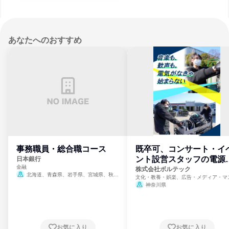
あなたへのおすすめ
事務職員・総合職コース
既卒可、コンサート・イ
ント設営スタッフの電源
日本銀行
金融
門
株式会社ボルテック
北海道、青森県、岩手県、宮城県、秋田
文化・教養・娯楽、広告・メディア・マ
県、山形県、福島県、茨城県、群馬県、埼玉
ミ、電力・ガス・水道・エネルギー
神奈川県
県、東京都、神奈川県、新潟県、富山県、石
川県、福井県、山梨県、長野県、静岡県、愛
知県、京都府、大阪府、兵庫県、鳥取県、島
根県、岡山県、広島県、山口県、徳島県、香
川県、愛媛県、高知県、福岡県、佐賀県、長
お気に入り
お気に入り
崎県、熊本県、大分県、宮崎県、鹿児島県、