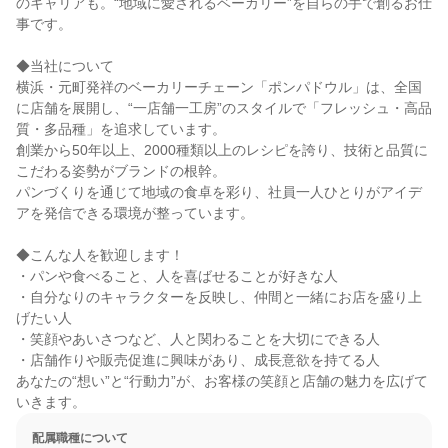
のキャリアも。“地域に愛されるベーカリー”を自らの手で創るお仕
事です。

◆当社について

横浜・元町発祥のベーカリーチェーン「ポンパドウル」は、全国
に店舗を展開し、“一店舗一工房”のスタイルで「フレッシュ・高品
質・多品種」を追求しています。

創業から50年以上、2000種類以上のレシピを誇り、技術と品質に
こだわる姿勢がブランドの根幹。

パンづくりを通じて地域の食卓を彩り、社員一人ひとりがアイデ
アを発信できる環境が整っています。

◆こんな人を歓迎します！

・パンや食べること、人を喜ばせることが好きな人

・自分なりのキャラクターを反映し、仲間と一緒にお店を盛り上
げたい人

・笑顔やあいさつなど、人と関わることを大切にできる人

・店舗作りや販売促進に興味があり、成長意欲を持てる人

あなたの“想い”と“行動力”が、お客様の笑顔と店舗の魅力を広げて
いきます。
配属職種について