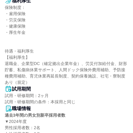
福利厚生
保険制度：

・雇用保険

・労災保険

・健康保険

・厚生年金

待遇・福利厚生

【福利厚生】

退職金、企業型DC（確定拠出企業年金）、労災付加給付金、財形
貯蓄、私傷病休業サポート、人間ドック保険外費用補助、予防接
種費用補助、育児休業再延長制度、契約保養施設、社宅・寮制度
あり（規定）
試用期間
試用・研修期間：2ヶ月

職場情報
過去3年間の男女別新卒採用者数
▼2024年度

男性採用者数：2名
