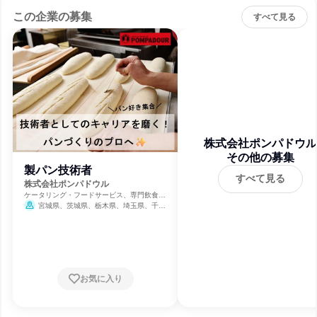
この企業の募集
すべて見る
株式会社ポンパドウル
その他の募集
製パン技術者
すべて見る
株式会社ポンパドウル
ケータリング・フードサービス、専門飲食料
品小売、小売・卸売・商社
宮城県、茨城県、栃木県、埼玉県、千葉
県、東京都、神奈川県、愛知県、大阪府、兵
庫県、奈良県、鳥取県、岡山県、広島県、山
口県、福岡県、佐賀県、長崎県、熊本県
3月31日締切
お気に入り