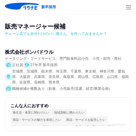
新卒採用
販売マネージャー候補
チェーン店でも自分だけのパン屋さん。を作ってみませんか？
株式会社ポンパドウル
ケータリング・フードサービス、専門飲食料品小売、小売・卸売・商社
正社員
27年卒 新卒採用
宮城県、茨城県、栃木県、埼玉県、千葉県、東京都、神奈川県、愛知
県、大阪府、兵庫県、奈良県、鳥取県、岡山県、広島県、山口県、福岡
県、佐賀県、長崎県、熊本県
職種候補が複数あり（飲食、小売販売/流通、経営/事業企画）
こんな人におすすめ
食生活・食育に関わりたい
地域貢献に携わりたい
商品・サービスの魅力を表現したい
商品・サービスを販売したい
コミュニケーションが活発
チームワークを重視
長く同じ会社に居続けられる
明確な目標を追いかける
一つの専門分野を極める
人とたくさん会話する