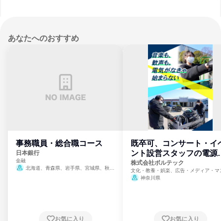
あなたへのおすすめ
事務職員・総合職コース
既卒可、コンサート・イ
ント設営スタッフの電源
日本銀行
金融
門
株式会社ボルテック
北海道、青森県、岩手県、宮城県、秋田
文化・教養・娯楽、広告・メディア・マ
県、山形県、福島県、茨城県、群馬県、埼玉
ミ、電力・ガス・水道・エネルギー
神奈川県
県、東京都、神奈川県、新潟県、富山県、石
川県、福井県、山梨県、長野県、静岡県、愛
知県、京都府、大阪府、兵庫県、鳥取県、島
根県、岡山県、広島県、山口県、徳島県、香
川県、愛媛県、高知県、福岡県、佐賀県、長
お気に入り
お気に入り
崎県、熊本県、大分県、宮崎県、鹿児島県、