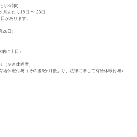
り8時間

月あたり18日 〜 23日

日があります。

月26日）
本的に土日）



り（９連休程度）

有給休暇付与（その後6か月後より、法律に準じて有給休暇付与）