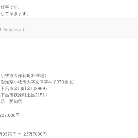
仕事です。

躍して頂きます。
て
種で配属されます。


小牧市久保新町32番地）

愛知県小牧市大字文津字神子373番地）

下呂市金山町金山2969）

下呂市萩原町上呂2151）

阜県、愛知県
37,000円
370円 〜 23万7000円
