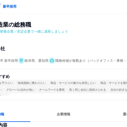
新卒採用
造業の総務職
元密着企業／安定企業で一緒に成長しましょう
会社
年卒 新卒採用
岐阜県、愛知県
職種候補が複数あり（バックオフィス・事務・
すすめ
を守りたい
地域貢献に携わりたい
商品・サービスの魅力を表現したい
商品・サービスを製
い
グローバル志向が強い
チームワークを重視
長く同じ会社に居続けられる
自分の好き
極める
情報
企業情報
選
内容