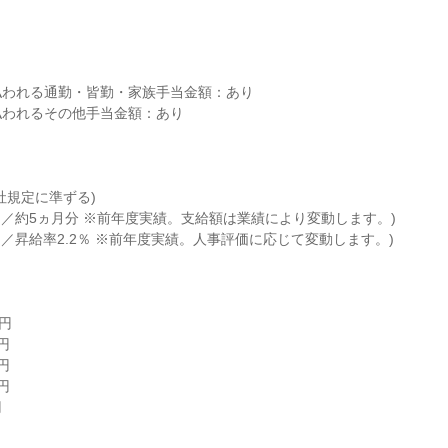


われる通勤・皆勤・家族手当金額：あり

われるその他手当金額：あり

規定に準ずる)

回／約5ヵ月分 ※前年度実績。支給額は業績により変動します。)

回／昇給率2.2％ ※前年度実績。人事評価に応じて変動します。)

円








