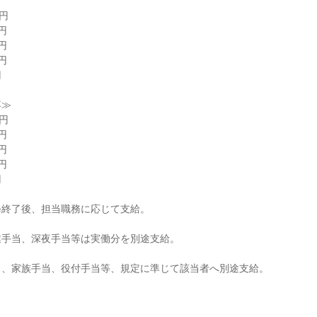
円









≫

円









終了後、担当職務に応じて支給。

手当、深夜手当等は実働分を別途支給。

当、家族手当、役付手当等、規定に準じて該当者へ別途支給。