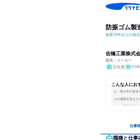
防振ゴム製
創業70年以上の地
佐橋工業株式
製造・メーカー
正社員
27
こんな人にお
人・世の中の安全
人の成長を支えた
一つの専門分野を
仕事
職種と仕事