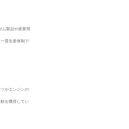
ゴム製品や産業用
を一貫生産体制で
ーツがエンジンの
信頼を獲得してい