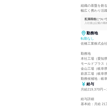
組織の基盤を創る
幅広く携わり活
配属職種につい
入社後は記載の職
勤務地
転勤なし
佐橋工業株式会社
勤務地

本社工場（愛知県
モールドプラス（
金山工場（岐阜県
萩原工場（岐阜県
勤務候補地：岐
給与
月給219,370円～2
給与詳細

基本給：月給 21万9