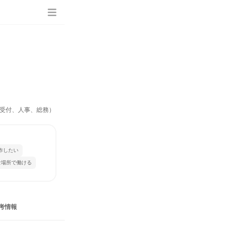
受付、人事、総務）
作したい
な場所で働ける
考情報