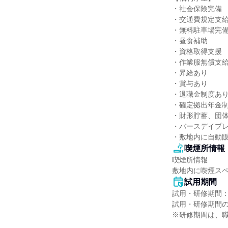
・社会保険完備

・交通費規定支給
・無料駐車場完備
・昼食補助

・資格取得支援

・作業服無償支給
・昇給あり

・賞与あり

・退職金制度あり
・確定拠出年金制
・財形貯蓄、団体
・バースデイプレ
・敷地内に自動
喫煙所情報
喫煙所情報

敷地内に喫煙ス
試用期間
試用・研修期間：3
試用・研修期間の
※研修期間は、職