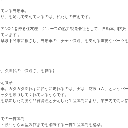
ている自動車。

り」を足元で支えているのは、私たちの技術です。

アNO.1を誇る住友理工グループの協力製造会社として、自動車用防振
ています 。

岐阜県下呂市に根ざし、自動車の「安全・快適」を支える重要なパーツ


、次世代の「快適さ」を創る】

定供給

動車。ガタガタ揺れずに静かに走れるのは、実は「防振ゴム」というパ
ックを吸収してくれているからです。

性を熟知した高度な品質管理と安定した生産体制により、業界内で高い
での一貫体制

・設計から金型製作までを網羅する一貫生産体制を構築。
