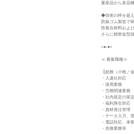
量産品から多品種
◆技術の枠を超え
防振ゴム製造で
性複合材料および
さらに精密金型技
○●-●○

≪ 募集職種≫

【総務（小牧／金
・入退社対応

・採用業務

・労務関連業務

・社内規定の策定
・福利厚生対応

・資材発注管理

・データ入力、管
・電話対応、来客
・庶務業務等
