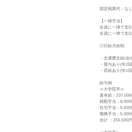
固定残業代：なし
【一律手当】

全員に一律で支払
全員に一律で支払
◎日給月給制

・交通費支給(会社
・賞与あり(年2
・昇給あり(年1
給与例

≪大学院卒≫

基本給：237,000
精勤手当：8,000円
住宅手当：5,500円
職務手当：5,000円
合計 ：255,500円