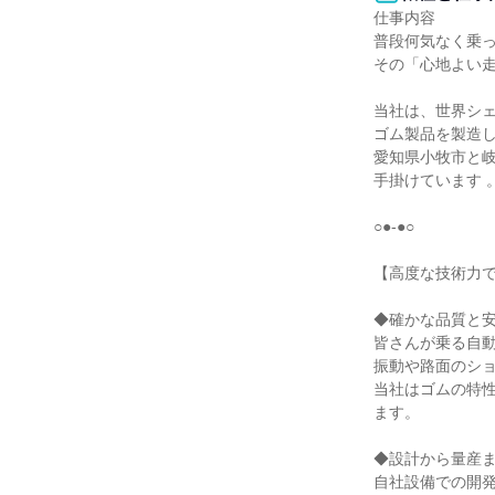
仕事内容

普段何気なく乗っ
その「心地よい走
当社は、世界シェ
ゴム製品を製造し
愛知県小牧市と
手掛けています 。
○●-●○

【高度な技術力で
◆確かな品質と安
皆さんが乗る自
振動や路面のショ
当社はゴムの特
ます。

◆設計から量産ま
自社設備での開発