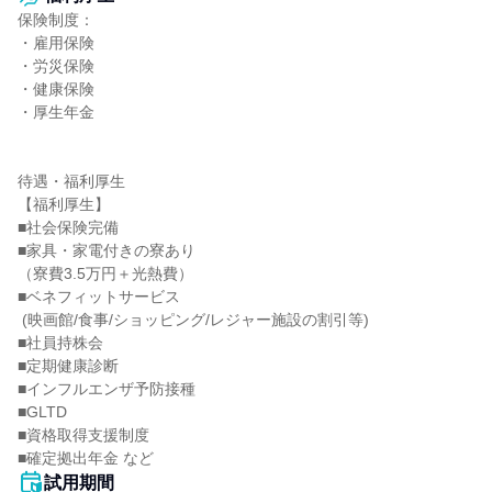
保険制度：

・雇用保険

・労災保険

・健康保険

・厚生年金

待遇・福利厚生

【福利厚生】

■社会保険完備

■家具・家電付きの寮あり

（寮費3.5万円＋光熱費）

■ベネフィットサービス

 (映画館/食事/ショッピング/レジャー施設の割引等)

■社員持株会

■定期健康診断

■インフルエンザ予防接種

■GLTD

■資格取得支援制度

■確定拠出年金 など
試用期間