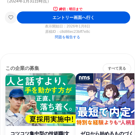
締切：明日まで
エントリー画面へ行く
表示開始日：2026年1月8日
原稿ID：
c8d86ec23bff7e8c
問題を報告する
この企業の募集
すべて見る
コツコツ集中型の技術職|文
ゼロから始めるものづく