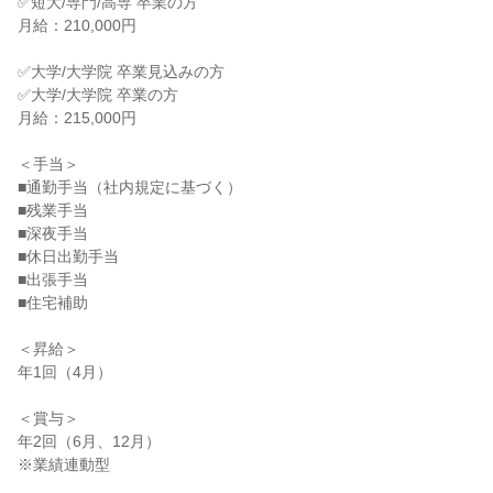
✅短大/専門/高専 卒業の方

月給：210,000円

✅大学/大学院 卒業見込みの方

✅大学/大学院 卒業の方

月給：215,000円

＜手当＞

■通勤手当（社内規定に基づく）

■残業手当

■深夜手当

■休日出勤手当

■出張手当

■住宅補助

＜昇給＞

年1回（4月）

＜賞与＞

年2回（6月、12月）

※業績連動型
