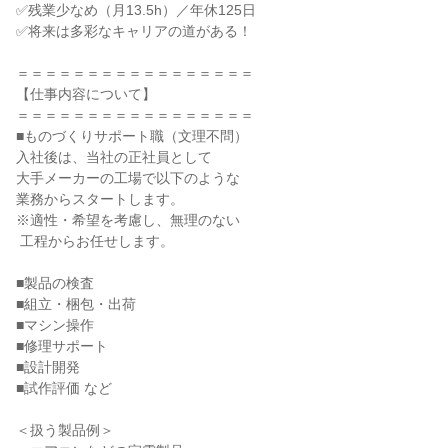
✅残業少なめ（月13.5h）／年休125日

✅将来は多彩なキャリアの道がある！

＝＝＝＝＝＝＝＝＝＝＝＝＝＝＝＝＝

【仕事内容について】

＝＝＝＝＝＝＝＝＝＝＝＝＝＝＝＝＝

■ものづくりサポート職（文理不問）

入社後は、当社の正社員として

大手メーカーの工場で以下のような

業務からスタートします。

※適性・希望を考慮し、無理のない

 工程からお任せします。

■製品の検査

■組立・梱包・出荷

■マシン操作

■修理サポート

■設計開発

■試作評価 など

＜扱う製品例＞
