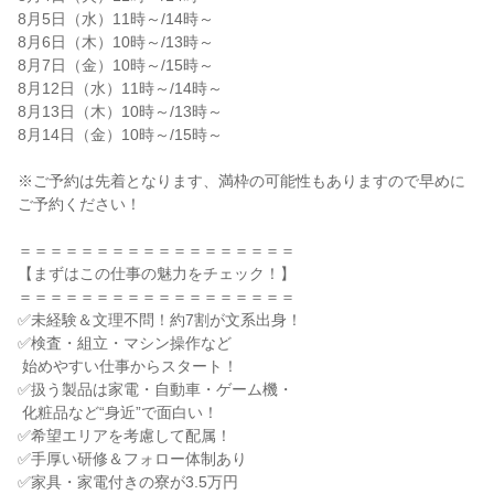
8月5日（水）11時～/14時～

8月6日（木）10時～/13時～

8月7日（金）10時～/15時～

8月12日（水）11時～/14時～

8月13日（木）10時～/13時～

8月14日（金）10時～/15時～

※ご予約は先着となります、満枠の可能性もありますので早めに
ご予約ください！

＝＝＝＝＝＝＝＝＝＝＝＝＝＝＝＝＝＝

【まずはこの仕事の魅力をチェック！】

＝＝＝＝＝＝＝＝＝＝＝＝＝＝＝＝＝＝

✅未経験＆文理不問！約7割が文系出身！

✅検査・組立・マシン操作など

 始めやすい仕事からスタート！

✅扱う製品は家電・自動車・ゲーム機・

 化粧品など“身近”で面白い！

✅希望エリアを考慮して配属！

✅手厚い研修＆フォロー体制あり

✅家具・家電付きの寮が3.5万円
