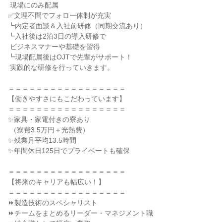
 現場にのみ配属

✅文理不問でフォロー体制が充実

┗内定者面談＆入社前研修（同期交流あり）

┗入社後は2泊3日の導入研修で

 ビジネスマナーや基礎を習得

┗現場配属後はOJTで先輩がサポート！

 実践的な研修を行っていきます。

＝＝＝＝＝＝＝＝＝＝＝＝＝＝＝＝＝

【働きやすさにもこだわっています】

＝＝＝＝＝＝＝＝＝＝＝＝＝＝＝＝＝

✨家具・家電付きの寮あり

 （寮費3.5万円＋光熱費）

✨残業月平均13.5時間

✨年間休日125日でプライベートも確保

＝＝＝＝＝＝＝＝＝＝＝＝＝＝＝＝＝

【将来のキャリアも幅広い！】

＝＝＝＝＝＝＝＝＝＝＝＝＝＝＝＝＝

⏩製造技術のスペシャリスト

⏩チームをまとめるリーダー・マネジメント職
