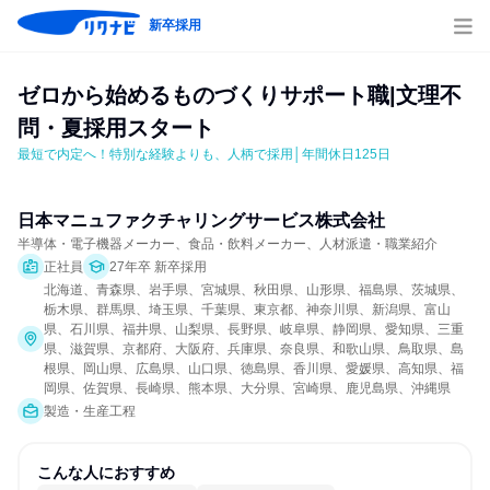
新卒採用
ゼロから始めるものづくりサポート職|文理不
問・夏採用スタート
最短で内定へ！特別な経験よりも、人柄で採用│年間休日125日
日本マニュファクチャリングサービス株式会社
半導体・電子機器メーカー、食品・飲料メーカー、人材派遣・職業紹介
正社員
27年卒 新卒採用
北海道、青森県、岩手県、宮城県、秋田県、山形県、福島県、茨城県、
栃木県、群馬県、埼玉県、千葉県、東京都、神奈川県、新潟県、富山
県、石川県、福井県、山梨県、長野県、岐阜県、静岡県、愛知県、三重
県、滋賀県、京都府、大阪府、兵庫県、奈良県、和歌山県、鳥取県、島
根県、岡山県、広島県、山口県、徳島県、香川県、愛媛県、高知県、福
岡県、佐賀県、長崎県、熊本県、大分県、宮崎県、鹿児島県、沖縄県
製造・生産工程
こんな人におすすめ