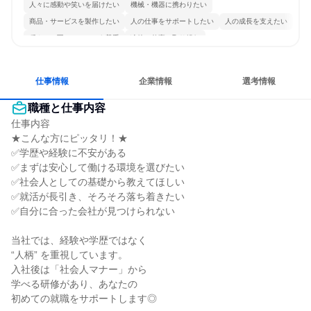
人々に感動や笑いを届けたい
機械・機器に携わりたい
商品・サービスを製作したい
人の仕事をサポートしたい
人の成長を支えたい
穏やかで互いのペースを尊重
冷静に仕事に取り組む
多様な職種の人と関われる
一つの専門分野を極める
目標に追われず働ける
仕事情報
企業情報
選考情報
職種と仕事内容
仕事内容

★こんな方にピッタリ！★

✅学歴や経験に不安がある

✅まずは安心して働ける環境を選びたい

✅社会人としての基礎から教えてほしい

✅就活が長引き、そろそろ落ち着きたい

✅自分に合った会社が見つけられない

当社では、経験や学歴ではなく

“人柄” を重視しています。

入社後は「社会人マナー」から

学べる研修があり、あなたの

初めての就職をサポートします◎
