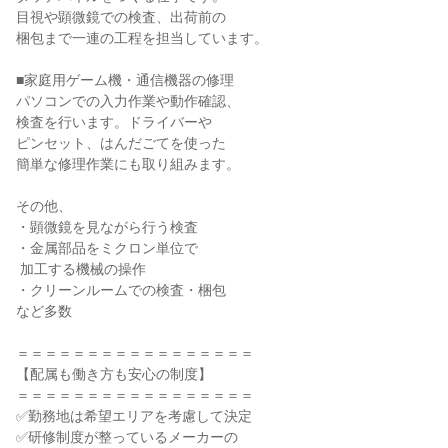
目視や顕微鏡での検査、出荷前の

梱包まで一連の工程を担当しています。

■家庭用ゲーム機・通信機器の修理

パソコンでの入力作業や動作確認、

検査を行います。ドライバーや

ピンセット、はんだごてを使った

簡単な修理作業にも取り組みます。

その他、

・顕微鏡を見ながら行う検査

・金属部品をミクロン単位で

 加工する機械の操作

・クリーンルームでの検査・梱包

など多数

＝＝＝＝＝＝＝＝＝＝＝＝＝＝＝＝＝

【配属も働き方も安心の制度】

＝＝＝＝＝＝＝＝＝＝＝＝＝＝＝＝＝

✅勤務地は希望エリアを考慮して決定

✅研修制度が整っているメーカーの
