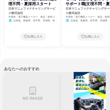
理不問・夏採用スタート
サポート職|文理不問・夏
用スタート
日本マニュファクチャリングサービ
日本マニュファクチャリングサー
ス株式会社
ス株式会社
半導体・電子機器メーカー、食品・飲料メー
半導体・電子機器メーカー、食品・飲料
カー、人材派遣・職業紹介
カー、人材派遣・職業紹介
北海道、青森県、岩手県、宮城県、秋田
北海道、青森県、岩手県、宮城県、
県、山形県、福島県、茨城県、栃木県、群馬
県、山形県、福島県、茨城県、栃木県、
県、埼玉県、千葉県、東京都、神奈川県、新
県、埼玉県、千葉県、東京都、神奈川県
潟県、富山県、石川県、福井県、山梨県、長
潟県、富山県、石川県、福井県、山梨県
野県、岐阜県、静岡県、愛知県、三重県、滋
野県、岐阜県、静岡県、愛知県、三重県
お気に入り
お気に入り
賀県、京都府、大阪府、兵庫県、奈良県、和
賀県、京都府、大阪府、兵庫県、奈良県
歌山県、鳥取県、島根県、岡山県、広島県、
歌山県、鳥取県、島根県、岡山県、広島
山口県、徳島県、香川県、愛媛県、高知県、
山口県、徳島県、香川県、愛媛県、高知
福岡県、佐賀県、長崎県、熊本県、大分県、
福岡県、佐賀県、長崎県、熊本県、大分
宮崎県、鹿児島県、沖縄県
締切今日
宮崎県、鹿児島県、沖縄県
締切明
あなたへのおすすめ