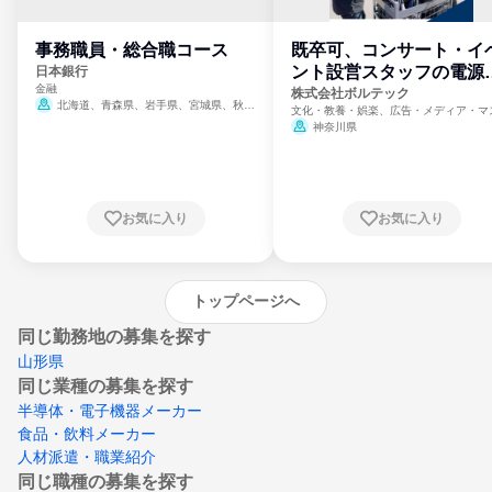
事務職員・総合職コース
既卒可、コンサート・イ
ント設営スタッフの電源
日本銀行
金融
門
株式会社ボルテック
北海道、青森県、岩手県、宮城県、秋田
文化・教養・娯楽、広告・メディア・マ
県、山形県、福島県、茨城県、群馬県、埼玉
ミ、電力・ガス・水道・エネルギー
神奈川県
県、東京都、神奈川県、新潟県、富山県、石
川県、福井県、山梨県、長野県、静岡県、愛
知県、京都府、大阪府、兵庫県、鳥取県、島
根県、岡山県、広島県、山口県、徳島県、香
川県、愛媛県、高知県、福岡県、佐賀県、長
お気に入り
お気に入り
崎県、熊本県、大分県、宮崎県、鹿児島県、
沖縄県
トップページへ
同じ勤務地の募集を探す
山形県
同じ業種の募集を探す
半導体・電子機器メーカー
食品・飲料メーカー
人材派遣・職業紹介
同じ職種の募集を探す