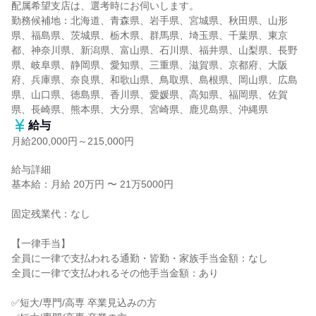
配属希望支店は、選考時にお伺いします。

勤務候補地：北海道、青森県、岩手県、宮城県、秋田県、山形
県、福島県、茨城県、栃木県、群馬県、埼玉県、千葉県、東京
都、神奈川県、新潟県、富山県、石川県、福井県、山梨県、長野
県、岐阜県、静岡県、愛知県、三重県、滋賀県、京都府、大阪
府、兵庫県、奈良県、和歌山県、鳥取県、島根県、岡山県、広島
県、山口県、徳島県、香川県、愛媛県、高知県、福岡県、佐賀
県、長崎県、熊本県、大分県、宮崎県、鹿児島県、沖縄県
給与
月給200,000円～215,000円
給与詳細

基本給：月給 20万円 〜 21万5000円

固定残業代：なし

【一律手当】

全員に一律で支払われる通勤・皆勤・家族手当金額：なし

全員に一律で支払われるその他手当金額：あり

✅短大/専門/高専 卒業見込みの方
