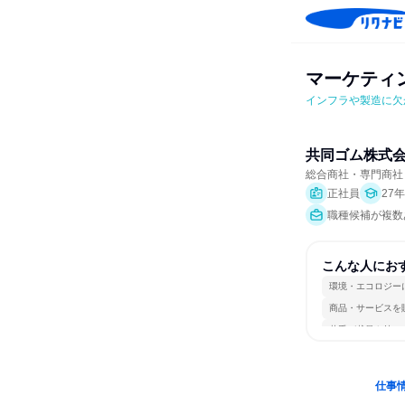
マーケティ
インフラや製造に欠
共同ゴム株式
総合商社・専門商社
正社員
27
職種候補が複数
こんな人にお
環境・エコロジー
商品・サービスを
若手が裁量を持て
仕事