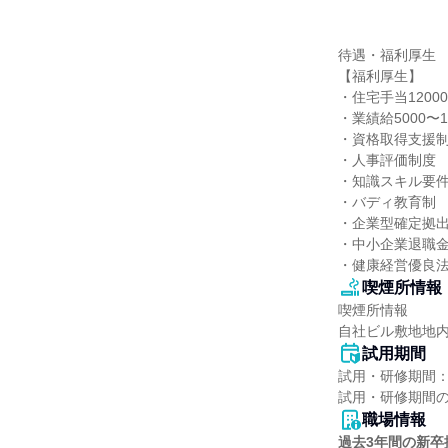
待遇・福利厚生

【福利厚生】

・住宅⼿当1200
・業績給5000〜
・資格取得⽀援制
・人事評価制度

・知識スキル要件
・バディ教育制

・企業型確定拠出
・中⼩企業退職⾦
・健康経営優良法
喫煙所情報
喫煙所情報

自社ビル敷地地
試用期間
試用・研修期間：
職場情報
過去3年間の新卒