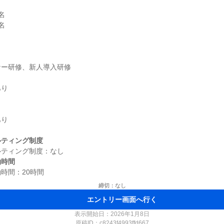




り

り

ルティング制度
働時間
締切：なし
エントリー画面へ行く
表示開始日：2026年1月8日
原稿ID：
c8243f4993ffd667