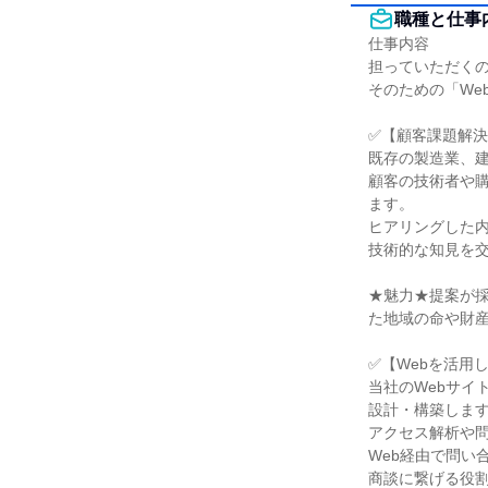
職種と仕事
仕事内容

担っていただくの
そのための「We
✅【顧客課題解決
既存の製造業、建
顧客の技術者や
ます。

ヒアリングした内
技術的な知見を交
★魅力★提案が
た地域の命や財産
✅【Webを活用
当社のWebサイ
設計・構築します
アクセス解析や問
Web経由で問い
商談に繋げる役割