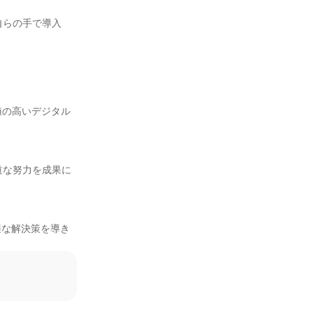
自らの手で導入
値の高いデジタル
道な努力を成果に
適な解決策を導き