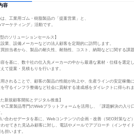
内容
は、工業用ゴム・樹脂製品の「提案営業」と、

bマーケティング」活動です。

型のソリューションセールス】

設業、設備メーカーなどの法人顧客を定期的に訪問します。

購買担当者から、製品の耐久性、耐熱性、コスト、納期などに関する課
容を基に、数十社の仕入先メーカーの中から最適な素材・仕様を選定し
えて提案・見積もりを行います。

採用されることで、顧客の製品の性能が向上や、生産ラインの安定稼働
を守るインフラ整備など社会に貢献する達成感をダイレクトに得られま
した新規顧客開拓とデジタル推進】

トや工業製品専門のWebプラットフォームを活用し、「課題解決の入り
。

い合わせデータを基に、Webコンテンツの企画・改善（SEO対策など）
合わせてきた見込み顧客に対し、電話やメールでアプローチ（インサイ
も担います。
