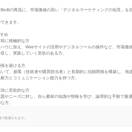
BtoBの商流に、市場価値の高い「デジタルマーケティングの知見」を
できます。

すめ

得に積極的な方

ハウに加え、Webサイトの活用やデジタルツールの操作など、市場価
収し、実践していく意欲のある方。

係を築ける方

において、顧客（技術者や購買担当者）と長期的に信頼関係を構築し、地
耐力とコミュニケーション能力を持つ方。

決に意欲的な方

課題やニーズに対し、自ら素材の知識や情報を学び、論理的な手順で最
的な方。
て
種で配属されます。