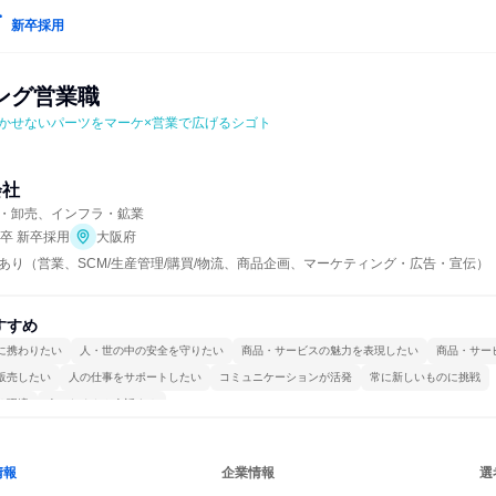
新卒採用
ング営業職
かせないパーツをマーケ×営業で広げるシゴト
会社
・卸売、インフラ・鉱業
年卒 新卒採用
大阪府
あり（営業、SCM/生産管理/購買/物流、商品企画、マーケティング・広告・宣伝）
すすめ
に携わりたい
人・世の中の安全を守りたい
商品・サービスの魅力を表現したい
商品・サー
販売したい
人の仕事をサポートしたい
コミュニケーションが活発
常に新しいものに挑戦
る環境
人とたくさん会話する
情報
企業情報
選