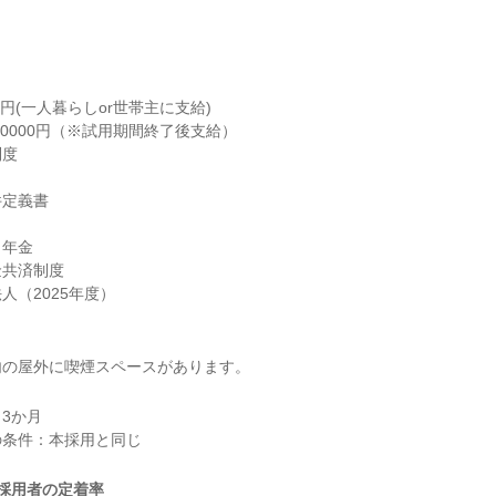
0円(⼀⼈暮らしor世帯主に⽀給)

10000円（※試⽤期間終了後⽀給）

度

定義書

年⾦

共済制度

⼈（2025年度）
内の屋外に喫煙スペースがあります。
3か月

採用者の定着率