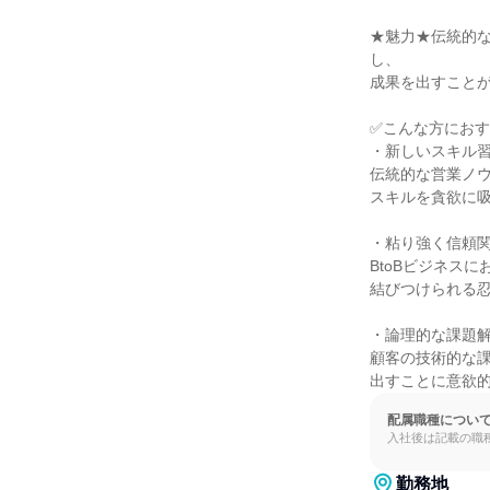
★魅力★伝統的な
し、

成果を出すことが
✅こんな方におす
・新しいスキル習
伝統的な営業ノウ
スキルを貪欲に吸
・粘り強く信頼関
BtoBビジネス
結びつけられる忍
・論理的な課題解
顧客の技術的な
出すことに意欲
配属職種につい
入社後は記載の職
勤務地