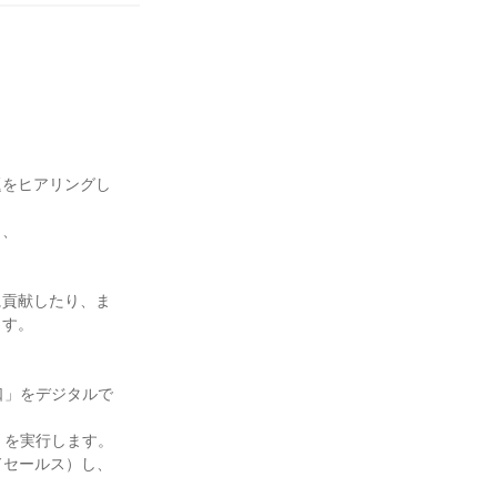
題をヒアリングし
、

に貢献したり、ま
す。

口」をデジタルで
を実行します。

ドセールス）し、