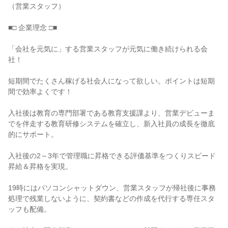
（営業スタッフ）

■□ 企業理念 □■

「会社を元気に」する営業スタッフが元気に働き続けられる会
社！

短期間でたくさん稼げる社会人になって欲しい。ポイントは短期
間で効率よくです！

入社後は教育の専門部署である教育支援課より、営業デビューま
でを伴走する教育研修システムを確立し、新入社員の成長を徹底
的にサポート。

入社後の2～3年で管理職に昇格できる評価基準をつくりスピード
昇給＆昇格を実現。

19時にはパソコンシャットダウン、営業スタッフが帰社後に事務
処理で残業しないように、契約書などの作成を代行する専任スタ
ッフも配備。
