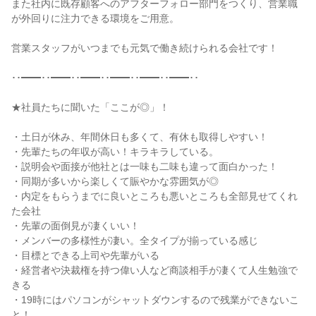
また社内に既存顧客へのアフターフォロー部門をつくり、営業職
が外回りに注力できる環境をご用意。

営業スタッフがいつまでも元気で働き続けられる会社です！

･･━━･･━━･･━━･･━━･･━━･･━━･･

★社員たちに聞いた「ここが◎」！

・土日が休み、年間休日も多くて、有休も取得しやすい！

・先輩たちの年収が高い！キラキラしている。

・説明会や面接が他社とは一味も二味も違って面白かった！

・同期が多いから楽しくて賑やかな雰囲気が◎

・内定をもらうまでに良いところも悪いところも全部見せてくれ
た会社

・先輩の面倒見が凄くいい！

・メンバーの多様性が凄い。全タイプが揃っている感じ

・目標とできる上司や先輩がいる

・経営者や決裁権を持つ偉い人など商談相手が凄くて人生勉強で
きる

・19時にはパソコンがシャットダウンするので残業ができないこ
と！
