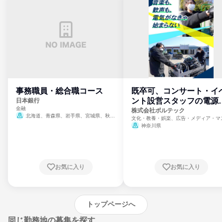
事務職員・総合職コース
既卒可、コンサート・イ
ント設営スタッフの電源
日本銀行
金融
門
株式会社ボルテック
北海道、青森県、岩手県、宮城県、秋田
文化・教養・娯楽、広告・メディア・マ
県、山形県、福島県、茨城県、群馬県、埼玉
ミ、電力・ガス・水道・エネルギー
神奈川県
県、東京都、神奈川県、新潟県、富山県、石
川県、福井県、山梨県、長野県、静岡県、愛
知県、京都府、大阪府、兵庫県、鳥取県、島
根県、岡山県、広島県、山口県、徳島県、香
川県、愛媛県、高知県、福岡県、佐賀県、長
お気に入り
お気に入り
崎県、熊本県、大分県、宮崎県、鹿児島県、
沖縄県
トップページへ
同じ勤務地の募集を探す