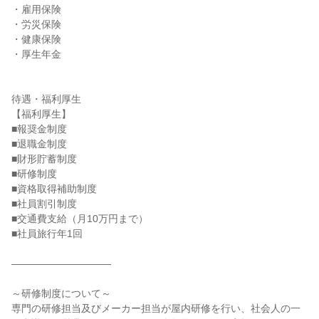
・雇用保険

・労災保険

・健康保険

・厚生年金

待遇・福利厚生

【福利厚生】

■報奨金制度

■退職金制度

■財形貯蓄制度

■研修制度

■資格取得補助制度

■社員割引制度

■交通費支給（月10万円まで）

■社員旅行年1回

――――――――――

～研修制度について～

専門の研修担当及びメーカー担当が屋内研修を行い、社会人の一