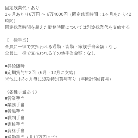
固定残業代：あり

1ヶ月あたり6万円 〜 6万4000円（固定残業時間：1ヶ月あたり42
時間）

固定残業時間を超えた勤務時間については別途残業代を支給する

【一律手当】

全員に一律で支払われる通勤・皆勤・家族手当金額：なし

全員に一律で支払われるその他手当金額：なし

■昇給随時

■定期賞与年2回（6月・12月に支給）

※他にも3ヶ月毎に短期特別賞与有り（年間計6回賞与）

《各種手当あり》

■営業手当

■業務手当

■役職手当

■職制手当

■家族手当

■資格手当

■通勤手当（月10万円まで）
