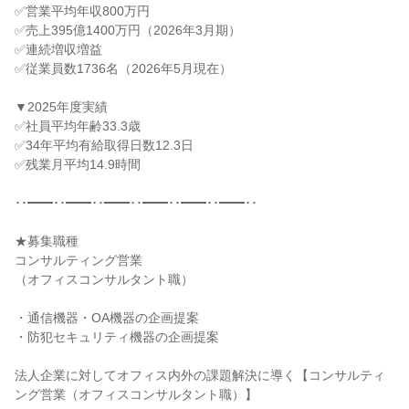
✅営業平均年収800万円

✅売上395億1400万円（2026年3月期）

✅連続増収増益

✅従業員数1736名（2026年5月現在）

▼2025年度実績

✅社員平均年齢33.3歳

✅34年平均有給取得日数12.3日

✅残業月平均14.9時間

･･━━･･━━･･━━･･━━･･━━･･━━･･

★募集職種

コンサルティング営業

（オフィスコンサルタント職）

・通信機器・OA機器の企画提案

・防犯セキュリティ機器の企画提案

法人企業に対してオフィス内外の課題解決に導く【コンサルティ
ング営業（オフィスコンサルタント職）】
