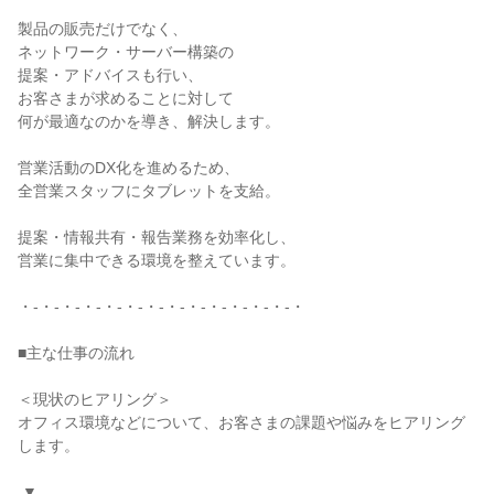
製品の販売だけでなく、

ネットワーク・サーバー構築の

提案・アドバイスも行い、

お客さまが求めることに対して

何が最適なのかを導き、解決します。

営業活動のDX化を進めるため、

全営業スタッフにタブレットを支給。

提案・情報共有・報告業務を効率化し、

営業に集中できる環境を整えています。

・-・-・-・-・-・-・-・-・-・-・-・-・-・

■主な仕事の流れ

＜現状のヒアリング＞

オフィス環境などについて、お客さまの課題や悩みをヒアリング
します。

 ▼
