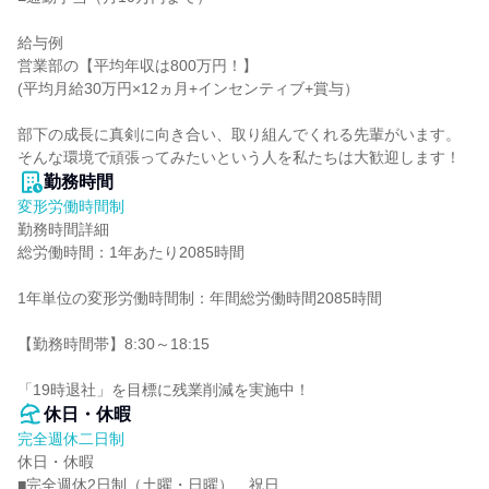
給与例

営業部の【平均年収は800万円！】

(平均月給30万円×12ヵ月+インセンティブ+賞与）

部下の成長に真剣に向き合い、取り組んでくれる先輩がいます。

そんな環境で頑張ってみたいという人を私たちは大歓迎します！
勤務時間
変形労働時間制
勤務時間詳細

総労働時間：1年あたり2085時間

1年単位の変形労働時間制：年間総労働時間2085時間

【勤務時間帯】8:30～18:15

「19時退社」を目標に残業削減を実施中！
休日・休暇
完全週休二日制
休日・休暇

■完全週休2日制（土曜・日曜）、祝日
