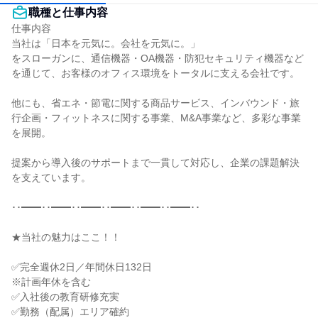
職種と仕事内容
仕事内容

当社は「日本を元気に。会社を元気に。」

をスローガンに、通信機器・OA機器・防犯セキュリティ機器など
を通じて、お客様のオフィス環境をトータルに支える会社です。

他にも、省エネ・節電に関する商品サービス、インバウンド・旅
行企画・フィットネスに関する事業、M&A事業など、多彩な事業
を展開。

提案から導入後のサポートまで一貫して対応し、企業の課題解決
を支えています。

･･━━･･━━･･━━･･━━･･━━･･━━･･

★当社の魅力はここ！！

✅完全週休2日／年間休日132日

※計画年休を含む

✅入社後の教育研修充実

✅勤務（配属）エリア確約
