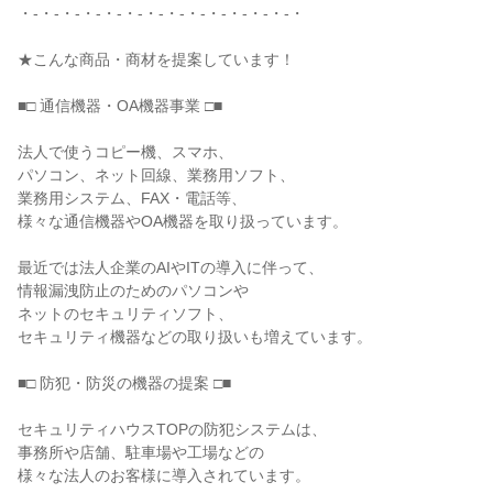
・-・-・-・-・-・-・-・-・-・-・-・-・-・

★こんな商品・商材を提案しています！

■□ 通信機器・OA機器事業 □■

法人で使うコピー機、スマホ、

パソコン、ネット回線、業務用ソフト、

業務用システム、FAX・電話等、

様々な通信機器やOA機器を取り扱っています。

最近では法人企業のAIやITの導入に伴って、

情報漏洩防止のためのパソコンや

ネットのセキュリティソフト、

セキュリティ機器などの取り扱いも増えています。

■□ 防犯・防災の機器の提案 □■

セキュリティハウスTOPの防犯システムは、

事務所や店舗、駐車場や工場などの

様々な法人のお客様に導入されています。
