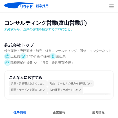
新卒採用
コンサルティング営業(富山営業所)
未経験から、企業の課題を解決するプロになる。
株式会社トップ
総合商社・専門商社・卸売、経営コンサルティング、通信・インターネット
正社員
27年卒 新卒採用
富山県
職種候補が複数あり（営業、経営/事業企画）
こんな人におすすめ
労務・労働環境をよくしたい
商品・サービスの魅力を表現したい
商品・サービスを販売したい
人の仕事をサポートしたい
情熱を持って仕事に取り組む
コミュニケーションが活発
チームワークを重視
若手が裁量を持てる環境
人とたくさん会話する
仕事情報
企業情報
選考情報