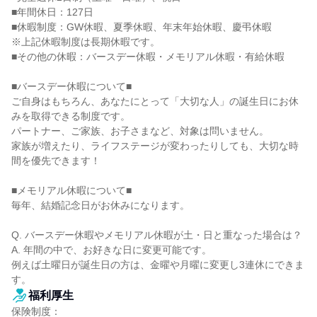
■年間休日：127日

■休暇制度：GW休暇、夏季休暇、年末年始休暇、慶弔休暇

※上記休暇制度は長期休暇です。

■その他の休暇：バースデー休暇・メモリアル休暇・有給休暇

■バースデー休暇について■

ご自身はもちろん、あなたにとって「大切な人」の誕生日にお休
みを取得できる制度です。

パートナー、ご家族、お子さまなど、対象は問いません。

家族が増えたり、ライフステージが変わったりしても、大切な時
間を優先できます！

■メモリアル休暇について■

毎年、結婚記念日がお休みになります。

Q. バースデー休暇やメモリアル休暇が土・日と重なった場合は？

A. 年間の中で、お好きな日に変更可能です。

例えば土曜日が誕生日の方は、金曜や月曜に変更し3連休にできま
す。
福利厚生
保険制度：
