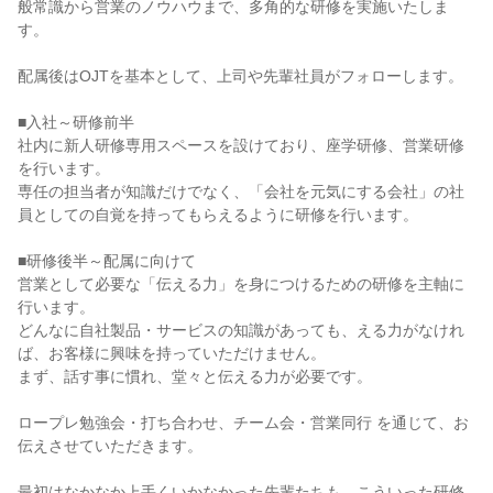
般常識から営業のノウハウまで、多角的な研修を実施いたしま
す。

配属後はOJTを基本として、上司や先輩社員がフォローします。

■入社～研修前半

社内に新人研修専用スペースを設けており、座学研修、営業研修
を行います。

専任の担当者が知識だけでなく、「会社を元気にする会社」の社
員としての自覚を持ってもらえるように研修を行います。

■研修後半～配属に向けて

営業として必要な「伝える力」を身につけるための研修を主軸に
行います。

どんなに自社製品・サービスの知識があっても、える力がなけれ
ば、お客様に興味を持っていただけません。

まず、話す事に慣れ、堂々と伝える力が必要です。

ロープレ勉強会・打ち合わせ、チーム会・営業同行 を通じて、お
伝えさせていただきます。

最初はなかなか上手くいかなかった先輩たちも、こういった研修