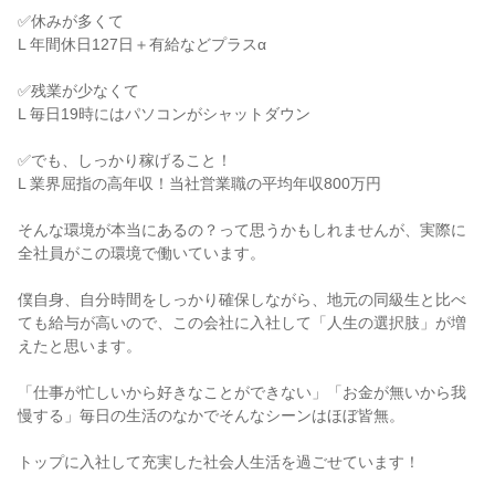
✅休みが多くて

L 年間休日127日＋有給などプラスα

✅残業が少なくて

L 毎日19時にはパソコンがシャットダウン

✅でも、しっかり稼げること！

L 業界屈指の高年収！当社営業職の平均年収800万円

そんな環境が本当にあるの？って思うかもしれませんが、実際に
全社員がこの環境で働いています。

僕自身、自分時間をしっかり確保しながら、地元の同級生と比べ
ても給与が高いので、この会社に入社して「人生の選択肢」が増
えたと思います。

「仕事が忙しいから好きなことができない」「お金が無いから我
慢する」毎日の生活のなかでそんなシーンはほぼ皆無。

トップに入社して充実した社会人生活を過ごせています！
