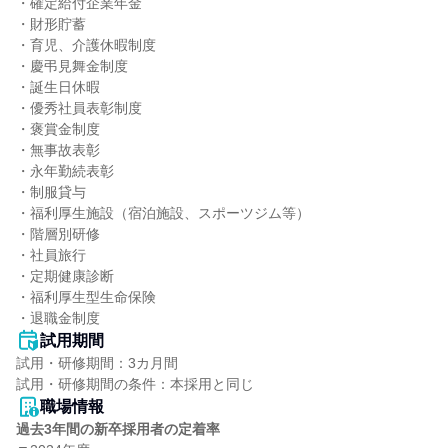
・確定給付企業年金

・財形貯蓄

・育児、介護休暇制度

・慶弔見舞金制度

・誕生日休暇

・優秀社員表彰制度

・褒賞金制度

・無事故表彰

・永年勤続表彰

・制服貸与

・福利厚生施設（宿泊施設、スポーツジム等）

・階層別研修

・社員旅行

・定期健康診断

・福利厚生型生命保険

・退職金制度
試用期間
試用・研修期間：3カ月間

職場情報
過去3年間の新卒採用者の定着率