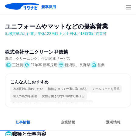
新卒採用
ユニフォームやマットなどの提案営業
地域貢献のお仕事／年休122日以上／土日休／18時前に終業可
株式会社サニクリーン甲信越
洗濯・クリーニング、生活関連サービス
正社員
27年卒 新卒採用
新潟県、長野県
営業
こんな人におすすめ
地域貢献に携わりたい
情熱を持って仕事に取り組む
チームワークを重視
個人の能力を重視
女性が働きやすい環境で働ける
長く同じ会社に居続けられる
若手が裁量を持てる環境
仕事情報
企業情報
選考情報
職種と仕事内容