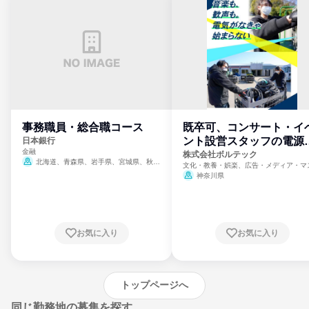
事務職員・総合職コース
既卒可、コンサート・イ
ント設営スタッフの電源
日本銀行
金融
門
株式会社ボルテック
北海道、青森県、岩手県、宮城県、秋田
文化・教養・娯楽、広告・メディア・マ
県、山形県、福島県、茨城県、群馬県、埼玉
ミ、電力・ガス・水道・エネルギー
神奈川県
県、東京都、神奈川県、新潟県、富山県、石
川県、福井県、山梨県、長野県、静岡県、愛
知県、京都府、大阪府、兵庫県、鳥取県、島
根県、岡山県、広島県、山口県、徳島県、香
川県、愛媛県、高知県、福岡県、佐賀県、長
お気に入り
お気に入り
崎県、熊本県、大分県、宮崎県、鹿児島県、
沖縄県
トップページへ
同じ勤務地の募集を探す