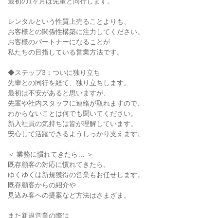
最初の1ヶ月は先輩と同行します。

レンタルという性質上売ることよりも、

お客様との関係性構築に注力してください。

お客様のパートナーになることが

私たちの目指している営業方法です。

◆ステップ3：ついに独り立ち

先輩との同行を経て、独り立ちします。

最初は不安があると思いますが、

先輩や社内スタッフに連絡が取れますので、

わからないことは何でも聞いてください。

新入社員の気持ちは皆が理解しています。

安心して活躍できるようしっかり支えます。

＜ 業務に慣れてきたら… ＞

既存顧客の対応に慣れてきたら、

ゆくゆくは新規獲得の営業もお任せします。

既存顧客からの紹介や

見込み客への提案など方法はさまざま。

また新規営業の際は
