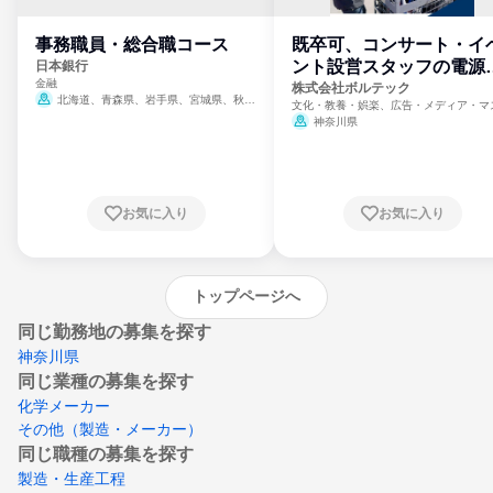
事務職員・総合職コース
既卒可、コンサート・イ
ント設営スタッフの電源
日本銀行
金融
門
株式会社ボルテック
北海道、青森県、岩手県、宮城県、秋田
文化・教養・娯楽、広告・メディア・マ
県、山形県、福島県、茨城県、群馬県、埼玉
ミ、電力・ガス・水道・エネルギー
神奈川県
県、東京都、神奈川県、新潟県、富山県、石
川県、福井県、山梨県、長野県、静岡県、愛
知県、京都府、大阪府、兵庫県、鳥取県、島
根県、岡山県、広島県、山口県、徳島県、香
川県、愛媛県、高知県、福岡県、佐賀県、長
お気に入り
お気に入り
崎県、熊本県、大分県、宮崎県、鹿児島県、
沖縄県
トップページへ
同じ勤務地の募集を探す
神奈川県
同じ業種の募集を探す
化学メーカー
その他（製造・メーカー）
同じ職種の募集を探す
製造・生産工程