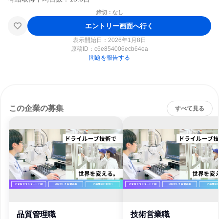
締切：なし
エントリー画面へ行く
表示開始日：2026年1月8日
原稿ID：
c6e854006ecb64ea
問題を報告する
この企業の募集
すべて見る
品質管理職
技術営業職