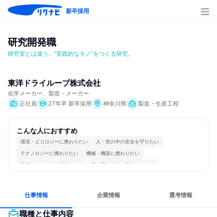
新卒採用
研究開発職
研究室とは違う。“実践的なモノ”をつくる研究。
東洋ドライルーブ株式会社
化学メーカー、製造・メーカー
正社員
27年卒 新卒採用
神奈川県
製造・生産工程
こんな人におすすめ
環境・エコロジーに携わりたい
人・世の中の安全を守りたい
テクノロジーに携わりたい
機械・機器に携わりたい
商品・サービスを製作したい
長く同じ会社に居続けられる
一つの専門分野を極める
若手が裁量を持てる環境
仕事情報
企業情報
選考情報
職種と仕事内容