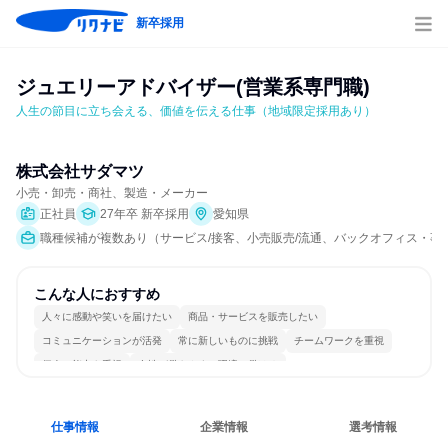
新卒採用
ジュエリーアドバイザー(営業系専門職)
人生の節目に立ち会える、価値を伝える仕事（地域限定採用あり）
株式会社サダマツ
小売・卸売・商社、製造・メーカー
正社員
27年卒 新卒採用
愛知県
職種候補が複数あり（サービス/接客、小売販売/流通、バックオフィス・
こんな人におすすめ
人々に感動や笑いを届けたい
商品・サービスを販売したい
コミュニケーションが活発
常に新しいものに挑戦
チームワークを重視
個人の能力を重視
女性が働きやすい環境で働ける
長く同じ会社に居続けられる
明確な目標を追いかける
人とたくさん会話する
仕事情報
企業情報
選考情報