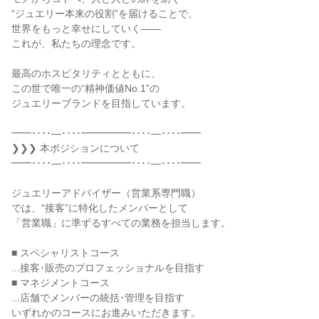
“ジュエリー本来の役割”を届けることで、

世界をもっと幸せにしていく――

これが、私たちの理念です。

最高のホスピタリティとともに、

この世で唯一の“精神価値No.1”の

ジュエリーブランドを目指しています。

━━････―････━━━━━････―････━━

❯❯❯ 本ポジションについて

━━････―････━━━━━････―････━━

ジュエリーアドバイザー（営業系専門職）

では、“接客”に特化したメンバーとして

「営業職」に準ずるすべての業務を担当します。

■ スペシャリストコース

...接客･販売のプロフェッショナルを目指す

■ マネジメントコース

...店舗でメンバーの統括･管理を目指す

いずれかのコースにお進みいただきます。
