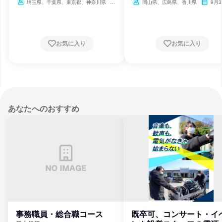
埼玉県、千葉県、東京都、神奈川県
岡山県、広島県、香川県
9月3
締切
9月30日締切
お気に入り
お気に入り
あなたへのおすすめ
事務職員・総合職コース
既卒可、コンサート・イ