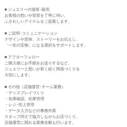
■ ジュエリーの接客･販売

お客様の想いや背景を丁寧に伺い、

ふさわしいアイテムをご提案します。

■ ご説明･コミュニケーション

デザインや意味、ストーリーをお伝えし、

「一生の宝物」になる選択をサポートします。

■ アフターフォロー

ご購入後にお手紙をお送りするなど、

ジュエリーと想いが長く続く関係づくりを

大切にします。

■ その他（店舗運営･チーム業務）

・ディスプレイづくり

・在庫確認、在庫管理

・レジ･売上管理

・データ入力などの事務作業

スタッフ同士で協力しながらお店づくり。

店舗運営に関わる業務全般も行います。
