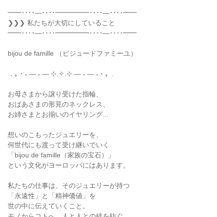
━━････―････━━━━━････―････━━

❯❯❯ 私たちが大切にしていること

━━････―････━━━━━････―････━━

bijou de famille （ビジュードファミーユ）

．｡・˖ ― ˖ ― ⊹.✧.⊹ ― ˖ ― ˖・。.

お母さまから譲り受けた指輪、

おばあさまの形見のネックレス、

お姉さまとお揃いのイヤリング...

想いのこもったジュエリーを、

何世代にも渡って受け継いでいく

「bijou de famille（家族の宝石）」

という文化がヨーロッパにはあります。

私たちの仕事は、そのジュエリーが持つ

「永遠性」と「精神価値」を

世の中に伝えていくこと。

モノからコトへ、人と人との絆を紡ぐ
