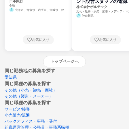
ント設営スタッフの電源
日本銀行
金融
門
株式会社ボルテック
北海道、青森県、岩手県、宮城県、秋田
文化・教養・娯楽、広告・メディア・マ
県、山形県、福島県、茨城県、群馬県、埼玉
ミ、電力・ガス・水道・エネルギー
神奈川県
県、東京都、神奈川県、新潟県、富山県、石
川県、福井県、山梨県、長野県、静岡県、愛
知県、京都府、大阪府、兵庫県、鳥取県、島
根県、岡山県、広島県、山口県、徳島県、香
川県、愛媛県、高知県、福岡県、佐賀県、長
お気に入り
お気に入り
崎県、熊本県、大分県、宮崎県、鹿児島県、
沖縄県
トップページへ
同じ勤務地の募集を探す
愛知県
同じ業種の募集を探す
その他（小売・卸売・商社）
その他（製造・メーカー）
同じ職種の募集を探す
サービス/接客
小売販売/流通
バックオフィス・事務・受付
組織運営管理・公務員・事務系職種