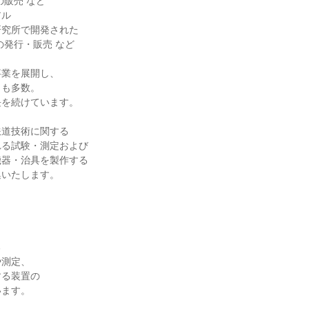
ル

究所で開発された

業を展開し、

も多数。

を続けています。

道技術に関する

る試験・測定および

器・治具を製作する

いたします。



測定、

る装置の

ます。
