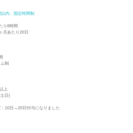
間以内、固定時間制
り8時間

月あたり20日



イム制
以上

土日)

：10日→20日付与になりました
