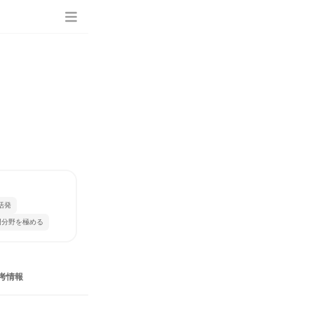
活発
門分野を極める
考情報