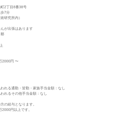
2丁目8番38号

歩7分

術研究所内）

んが出張はあります

京都
以上
2000円 〜



われる通勤・皆勤・家族手当金額：なし

われるその他手当金額：なし

方の給与となります。
