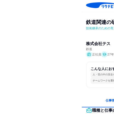
鉄道関連の
技術継承のための育
株式会社テス
鉄道
正社員
27
こんな人にお
人・世の中の安全
チームワークを重
仕事
職種と仕事