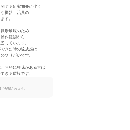
関する研究開発に伴う

な機器・治具の

ます。

職場環境のため、

動作確認から

当しています。

できた時の達成感は

のやりがいです。

、開発に興味がある方は

躍できる環境です。
て
種で配属されます。