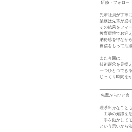
 研修・フォロー

――――――――
先輩社員が丁寧に
業務は先輩が必ず
その結果をフィー
教育環境でお迎え
納得感を得ながら
自信をもって活躍
また今回は、

技術継承を見据え
一つひとつできる
じっくり時間をか
――――――――
 先輩からひと言

――――――――
理系出身なことも
「工学の知識を活
「手を動かしてモ
という思いから決