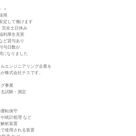
 ＞

用

安定して働けます

、完全土日休み

福利厚生充実

など貸与あり

付与日数が、

ルエンジニアリング企業を

が株式会社テスです。

グ事業

る試験・測定

運転保守

や統計処理 など

解析装置

で使用される装置
