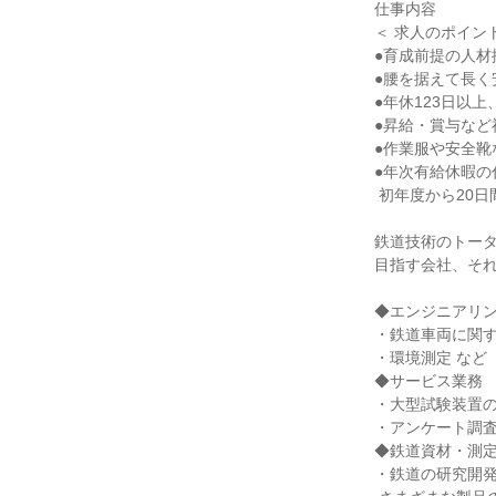
仕事内容

＜ 求人のポイント
●育成前提の人材採
●腰を据えて長く
●年休123日以上
●昇給・賞与など
●作業服や安全靴
●年次有給休暇の
 初年度から20日間になりました

鉄道技術のトータ
目指す会社、それ
◆エンジニアリン
・鉄道車両に関す
・環境測定 など

◆サービス業務

・大型試験装置の
・アンケート調査
◆鉄道資材・測定
・鉄道の研究開発