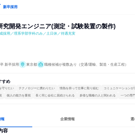
新卒採用
研究開発エンジニア(測定・試験装置の製作)
成採用／理系学部学科のみ／土日休／待遇充実
年卒 新卒採用
東京都
職種候補が複数あり（交通/運輸、製造・生産工程）
すすめ
を守りたい
テクノロジーに携わりたい
情熱を持って仕事に取り組む
コミュニケーションが
視
個人の能力を重視
長く同じ会社に居続けられる
多様な職種の人と関われる
一つの専
情報
企業情報
選
内容