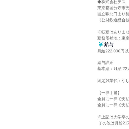
◆株式会社テス

東京都国分寺市光町
国立駅北口より徒
（公財鉄道総合技
※転勤はありませ
勤務候補地：東
給与
月給222,000円
給与詳細

基本給：月給 22万
固定残業代：なし
【一律手当】

全員に一律で支払
全員に一律で支払
※上記は大学卒の
 その他は月給21万2000円以上です。
