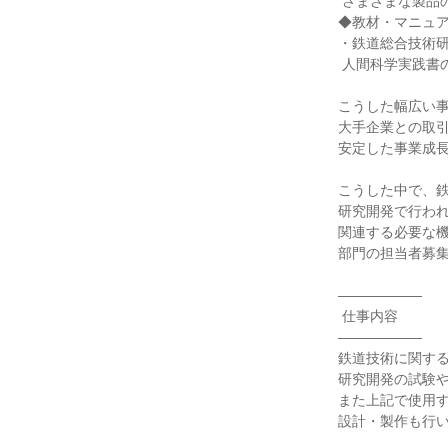
 さまざまな製品の販売 など

◆教材・マニュア
・鉄道総合技術研
 人間科学実践書の発行・販売 など

こうした幅広い事
大手企業との取引
安定した事業成長
こうした中で、鉄
研究開発で行われ
関連する必要な機
部門の担当者募集
――――――

 仕事内容

――――――

鉄道技術に関する
研究開発の試験や
また上記で使用す
設計・製作も行い