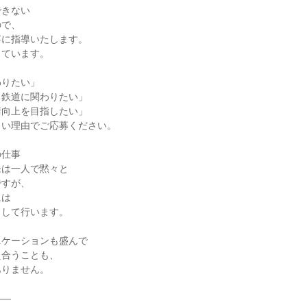
きない

で、

に指導いたします。

ています。

りたい」

鉄道に関わりたい」

向上を目指したい」

い理由でご応募ください。

仕事

は一人で黙々と

すが、

は

して行います。

ケーションも盛んで

合うことも、

りません。

―
