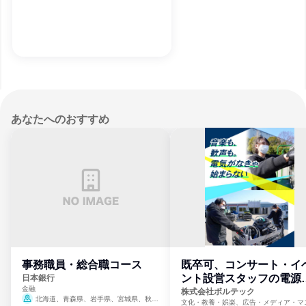
あなたへのおすすめ
事務職員・総合職コース
既卒可、コンサート・イ
ント設営スタッフの電源
日本銀行
金融
門
株式会社ボルテック
北海道、青森県、岩手県、宮城県、秋田
文化・教養・娯楽、広告・メディア・マ