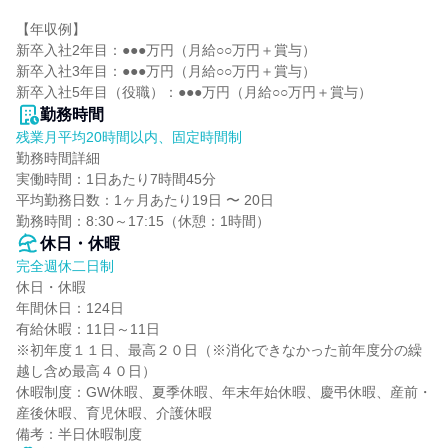
【年収例】

新卒入社2年目：●●●万円（月給○○万円＋賞与）

新卒入社3年目：●●●万円（月給○○万円＋賞与）

新卒入社5年目（役職）：●●●万円（月給○○万円＋賞与）
勤務時間
残業月平均20時間以内、固定時間制
勤務時間詳細

実働時間：1日あたり7時間45分

平均勤務日数：1ヶ月あたり19日 〜 20日

勤務時間：8:30～17:15（休憩：1時間）
休日・休暇
完全週休二日制
休日・休暇

年間休日：124日

有給休暇：11日～11日

※初年度１１日、最高２０日（※消化できなかった前年度分の繰
越し含め最高４０日）

休暇制度：GW休暇、夏季休暇、年末年始休暇、慶弔休暇、産前・
産後休暇、育児休暇、介護休暇

備考：半日休暇制度