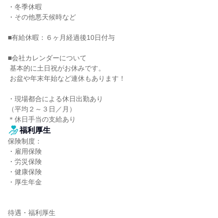
・冬季休暇

・その他悪天候時など

■有給休暇：６ヶ月経過後10日付与

■会社カレンダーについて

 基本的に土日祝がお休みです。

 お盆や年末年始など連休もあります！

・現場都合による休日出勤あり

（平均２～３日／月）

＊休日手当の支給あり
福利厚生
保険制度：

・雇用保険

・労災保険

・健康保険

・厚生年金

待遇・福利厚生
