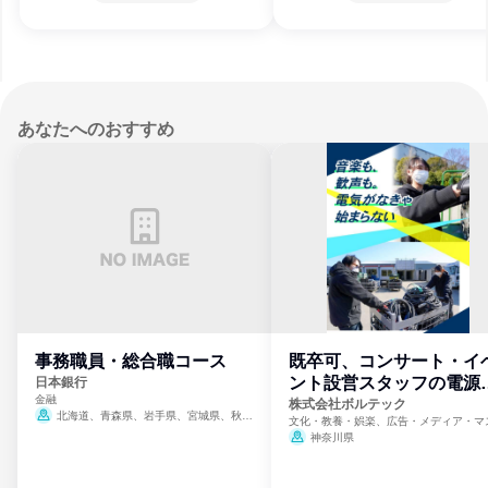
あなたへのおすすめ
事務職員・総合職コース
既卒可、コンサート・イ
ント設営スタッフの電源
日本銀行
金融
門
株式会社ボルテック
北海道、青森県、岩手県、宮城県、秋田
文化・教養・娯楽、広告・メディア・マ
県、山形県、福島県、茨城県、群馬県、埼玉
ミ、電力・ガス・水道・エネルギー
神奈川県
県、東京都、神奈川県、新潟県、富山県、石
川県、福井県、山梨県、長野県、静岡県、愛
知県、京都府、大阪府、兵庫県、鳥取県、島