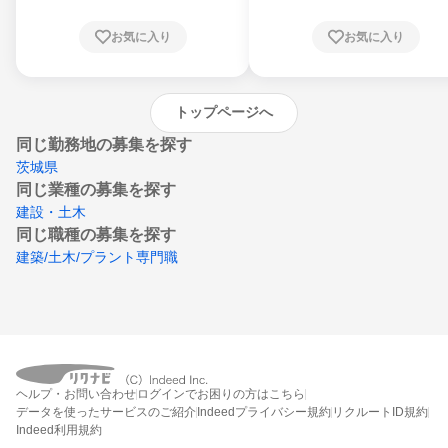
根県、岡山県、広島県、山口県、徳島県、香
川県、愛媛県、高知県、福岡県、佐賀県、長
お気に入り
お気に入り
崎県、熊本県、大分県、宮崎県、鹿児島県、
沖縄県
トップページへ
同じ勤務地の募集を探す
茨城県
同じ業種の募集を探す
建設・土木
同じ職種の募集を探す
建築/土木/プラント専門職
ヘルプ・お問い合わせ
ログインでお困りの方はこちら
データを使ったサービスのご紹介
Indeedプライバシー規約
リクルートID規約
Indeed利用規約
締切：2027年3月31日