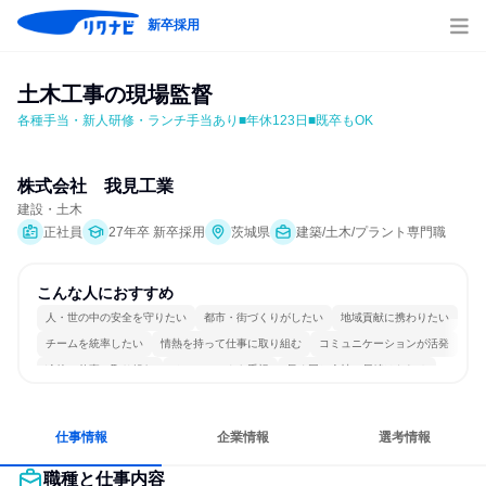
新卒採用
土木工事の現場監督
各種手当・新人研修・ランチ手当あり■年休123日■既卒もOK
株式会社　我見工業
建設・土木
正社員
27年卒 新卒採用
茨城県
建築/土木/プラント専門職
こんな人におすすめ
人・世の中の安全を守りたい
都市・街づくりがしたい
地域貢献に携わりたい
チームを統率したい
情熱を持って仕事に取り組む
コミュニケーションが活発
冷静に仕事に取り組む
チームワークを重視
長く同じ会社に居続けられる
一つの専門分野を極める
仕事情報
企業情報
選考情報
職種と仕事内容