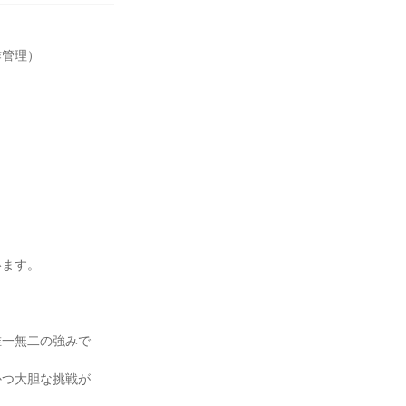
管理）

ます。

唯一無二の強みで
かつ大胆な挑戦が