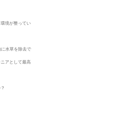
る環境が整ってい
的に水草を除去で
ジニアとして最高
？
