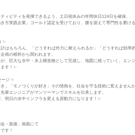
ティビティを発揮できるよう、土日祝休みの年間休日124日を確保。

働き方実践企業」ゴールド認定を受けており、腰を据えて専門性を磨け
✨

設計はもちろん、「どうすれば外力に耐えられるか」「どうすれば効率
企画の根幹から関われます。

面が、巨大な水中・水上構造物として完成し、地図に残っていく。エン
ます！✨

ージ ✨

き」「モノづくりが好き」その情熱を、社会を守る技術に変えませんか
先輩エンジニアがマンツーマンでスキルを伝承します。

、明日の水中インフラを変える原動力になります！✨

会・面接」画面にて

です！
