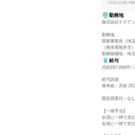
入社後は記載の職
勤務地
株式会社テクアノ
勤務地

関東事業所（埼
（熊本県熊本市）
勤務候補地：埼
給与
月給207,000円～2
給与詳細

基本給：月給 20万7
固定残業代：なし
【一律手当】

全員に一律で支払
全員に一律で支払