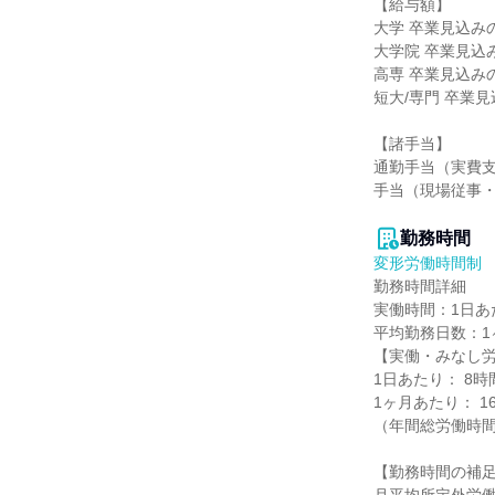
【給与額】

大学 卒業見込みの方
大学院 卒業見込みの
高専 卒業見込みの方
短大/専門 卒業見込
【諸手当】

通勤手当（実費
手当（現場従事・
勤務時間
変形労働時間制
勤務時間詳細

実働時間：1日あた
平均勤務日数：1ヶ
【実働・みなし労
1日あたり： 8時
1ヶ月あたり： 160
（年間総労働時間1
【勤務時間の補足