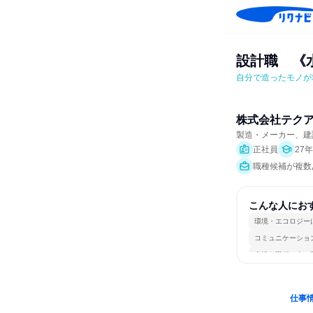
設計職　《
自分で造ったモノが
株式会社テク
製造・メーカー、建
正社員
27
職種候補が複数
こんな人にお
環境・エコロジー
コミュニケーショ
多様な職種の人と
仕事