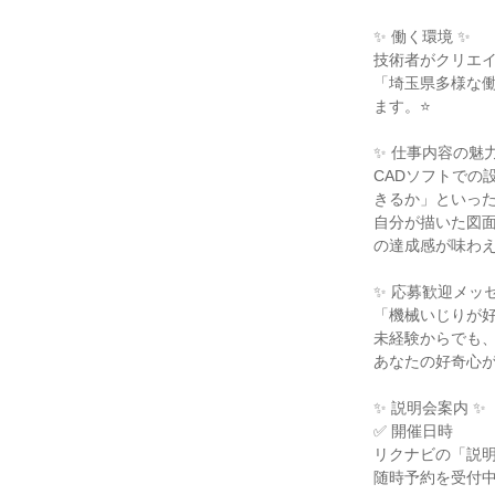
✨ 働く環境 ✨

技術者がクリエイ
「埼玉県多様な
ます。⭐

✨ 仕事内容の魅力 
CADソフトでの
きるか」といった
自分が描いた図
の達成感が味わえ
✨ 応募歓迎メッセ
「機械いじりが好
未経験からでも、
あなたの好奇心が
✨ 説明会案内 ✨

✅ 開催日時

リクナビの「説明
随時予約を受付中