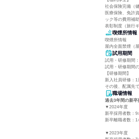
社会保険完備（
医療保険、免許
ック等の費用補
表彰制度（旅行
喫煙所情報
喫煙所情報

屋内全面禁煙（
試用期間
試用・研修期間：
試用・研修期間の
【研修期間】

新入社員研修：1週
職場情報
過去3年間の新卒
▼2024年度

新卒採用者数：9名
新卒離職者数：1名
▼2023年度
