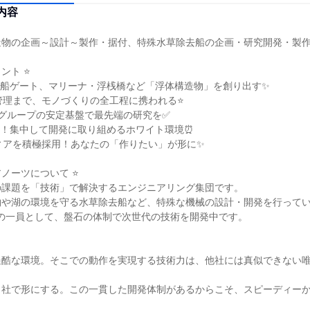
内容
物の企画～設計～製作・据付、特殊水草除去船の企画・研究開発・製作
ト ⭐

船ゲート、マリーナ・浮桟橋など「浮体構造物」を創り出す✨

管理まで、モノづくりの全工程に携われる⭐

Dグループの安定基盤で最先端の研究を✅

4日！集中して開発に取り組めるホワイト環境⏰

ィアを積極採用！あなたの「作りたい」が形に✨

ノーツについて ⭐

課題を「技術」で解決するエンジニアリング集団です。

や湖の環境を守る水草除去船など、特殊な機械の設計・開発を行ってい
の一員として、盤石の体制で次世代の技術を開発中です。

過酷な環境。そこでの動作を実現する技術力は、他社には真似できない
自社で形にする。この一貫した開発体制があるからこそ、スピーディー