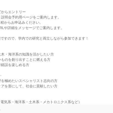
ビからエントリー

、説明会予約用ページをご案内します。

程からお申込みください。

RLや詳細をメッセージでご案内します。

ですので、学内での研究と両立しながら参加できます！

土木・海洋系の知識を活かしたい方

いものを創り出すことに燃える方

行錯誤を楽しめる方



野を極めたいスペシャリスト志向の方

ィアを形にして、社会に貢献したい方



・電気系・海洋系・土木系・メカトロニクス系など）
て