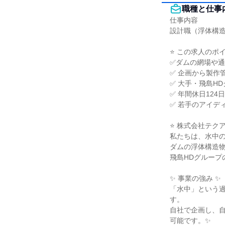
職種と仕事
仕事内容

設計職（浮体構造
⭐ この求人のポイン
✅ダムの網場や通
✅ 企画から製作
✅ 大手・飛島H
✅ 年間休日12
✅ 若手のアイデ
⭐ 株式会社テクア
私たちは、水中の
ダムの浮体構造物
飛島HDグループ
✨ 事業の強み ✨

「水中」という
す。

自社で企画し、
可能です。✨
