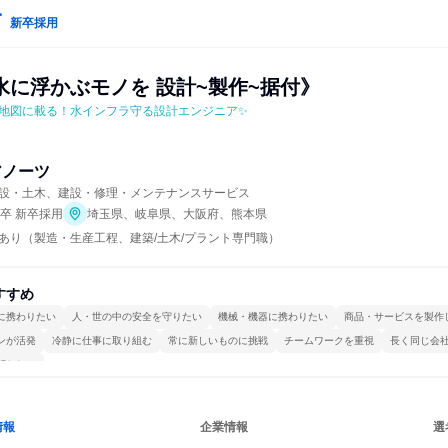
新卒採用
水に浮かぶモノを 設計~製作~据付》
地図に載る！水インフラ守る設計エンジニア✨
アノーツ
設・土木、建設・修理・メンテナンスサービス
年卒 新卒採用
埼玉県、岐阜県、大阪府、熊本県
あり（製造・生産工程、建築/土木/プラント専門職）
すすめ
に携わりたい
人・世の中の安全を守りたい
機械・機器に携わりたい
商品・サービスを製作
ンが活発
冷静に仕事に取り組む
常に新しいものに挑戦
チームワークを重視
長く同じ会
関われる
情報
企業情報
選