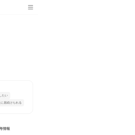
したい
社に居続けられる
考情報