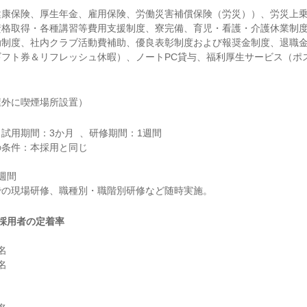
健康保険、厚生年金、雇用保険、労働災害補償保険（労災））、労災上
資格取得・各種講習等費用支援制度、寮完備、育児・看護・介護休業制
助制度、社内クラブ活動費補助、優良表彰制度および報奨金制度、退職
ギフト券＆リフレッシュ休暇）、ノートPC貸与、福利厚生サービス（ポ
屋外に喫煙場所設置）
試用期間：3か月  、研修期間：1週間

条件：本採用と同じ

間

採用者の定着率



