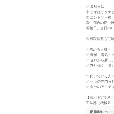
✅ 参加方法

➀ まずはリクナ
➁ エントリー後
③ご都合の良い日
④後日、当日のU
※日程調整も可能
⭐ 求める人材 ⭐

✅ 機械・電気・
✅ ゼロから新し
✅ 粘り強く、試
✨ 向いている人 ✨
✅ 一つの専門分
✅ 自分のアイデ
【採用予定学科】
工学部（機械系
配属職種につい