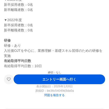
新卒採用者数：0名

新卒離職者数：0名

▼2022年度

新卒採用者数：0名

新卒離職者数：0名

研修
研修：あり

入社後OJTを中心に、業務理解・基礎スキル習得のための研修を
有給取得平均日数
締切：なし
エントリー画面へ行く
表示開始日：2026年1月8日
原稿ID：
be36c54049d3da0a
問題を報告する