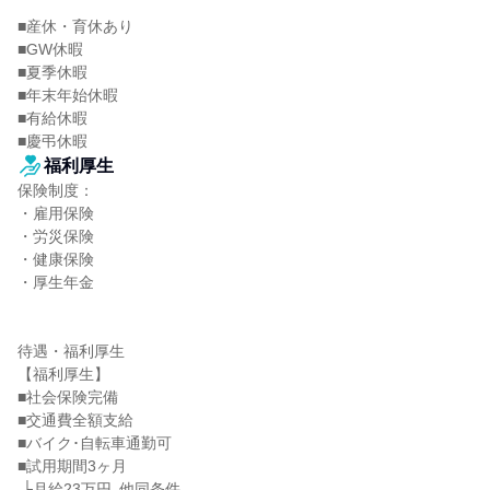
■産休・育休あり

■GW休暇

■夏季休暇

■年末年始休暇

■有給休暇

■慶弔休暇
福利厚生
保険制度：

・雇用保険

・労災保険

・健康保険

・厚生年金

待遇・福利厚生

【福利厚生】

■社会保険完備

■交通費全額支給

■バイク･自転車通勤可

■試用期間3ヶ月

 └月給23万円､他同条件