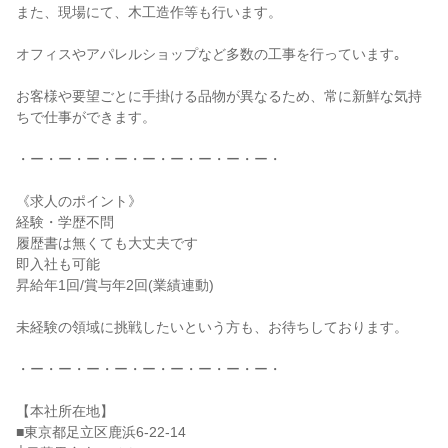
また、現場にて、木工造作等も行います。

オフィスやアパレルショップなど多数の工事を行っています｡

お客様や要望ごとに手掛ける品物が異なるため、常に新鮮な気持
ちで仕事ができます。

・ー・ー・ー・ー・ー・ー・ー・ー・ー・

《求人のポイント》

経験・学歴不問

履歴書は無くても大丈夫です

即入社も可能

昇給年1回/賞与年2回(業績連動)

未経験の領域に挑戦したいという方も、お待ちしております。

・ー・ー・ー・ー・ー・ー・ー・ー・ー・

【本社所在地】

■東京都足立区鹿浜6-22-14
