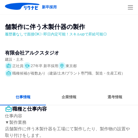
新卒採用
舗製作に伴う木製什器の製作
履歴書なしで面接OK▷即日内定可能！スキルupで昇給可能◎
有限会社アルクスタジオ
建設・土木
正社員
27年卒 新卒採用
東京都
職種候補が複数あり（建築/土木/プラント専門職、製造・生産工程）
仕事情報
企業情報
選考情報
職種と仕事内容
仕事内容

▼製作業務

店舗製作に伴う木製什器を工場にて製作したり、製作物の設置や
取り付けをします。
