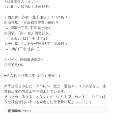
└日暮里舎人ライナー

 ｢西新井大師西駅｣ 徒歩15分

＜西新井・赤羽・北千住駅よりバスあり＞

西新井駅…｢鹿浜都市農業公園行き｣

 →｢鹿浜十字路｣下車 徒歩3分

赤羽駅…｢赤26舎人団地行き｣

 →｢鹿浜6丁目｣下車 徒歩2分

北千住駅…｢はるかぜ鹿浜5丁目団地行き｣

 →｢押部｣下車 徒歩2分

◎バイク･自転車通勤OK

◎車通勤OK

■その他 各作業現場 (関東近郊多し)

大手企業を中心に、アパレル・販売・通信キャリア事業など、多
業種店舗の内装工事を施工しています。

そのため、飽きることなくものづくりを楽しめますし、現在のよ
うな社会情勢の中でも安定した仕事量に繋がっています｡
配属職種について