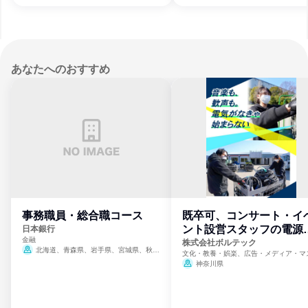
あなたへのおすすめ
事務職員・総合職コース
既卒可、コンサート・イ
ント設営スタッフの電源
日本銀行
金融
門
株式会社ボルテック
北海道、青森県、岩手県、宮城県、秋田
文化・教養・娯楽、広告・メディア・マ
県、山形県、福島県、茨城県、群馬県、埼玉
ミ、電力・ガス・水道・エネルギー
神奈川県
県、東京都、神奈川県、新潟県、富山県、石
川県、福井県、山梨県、長野県、静岡県、愛
知県、京都府、大阪府、兵庫県、鳥取県、島
根県、岡山県、広島県、山口県、徳島県、香