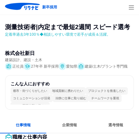
新卒採用
測量技術者|内定まで最短2週間 スピード選考
定着率過去3年100％◆相談しやすい環境で若手が成長＆活躍。
株式会社新日
建築設計、建設・土木
正社員
27年卒 新卒採用
愛知県
建築/土木/プラント専門職
こんな人におすすめ
都市・街づくりがしたい
地域貢献に携わりたい
プロジェクトを推進したい
コミュニケーションが活発
冷静に仕事に取り組む
チームワークを重視
一つの専門分野を極める
仕事情報
企業情報
選考情報
職種と仕事内容