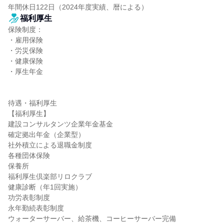
年間休日122日（2024年度実績、暦による）
福利厚生
保険制度：

・雇用保険

・労災保険

・健康保険

・厚生年金

待遇・福利厚生

【福利厚生】

建設コンサルタンツ企業年金基金

確定拠出年金（企業型）

社外積立による退職金制度

各種団体保険

保養所

福利厚生倶楽部リロクラブ

健康診断（年1回実施）

功労表彰制度

永年勤続表彰制度

ウォーターサーバー、給茶機、コーヒーサーバー完備
