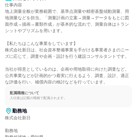
仕事内容

地上測量全般が業務範囲で、基準点測量や精密基盤傾動測量、用
地測量などを担当。「測量計画の立案→測量→データをもとに図
面作成→描画→書類作成」が基本的な流れで、測量自体はトラン
シットやプリズムを用います。

【私たちはこんな事業をしています】

株式会社新日は、社会資本整備事業を手がける事業者さまのニー
ズに応じて、調査や企画・設計を行う建設コンサルタントです。

当社が得意としているのは、企画や用地取得に向けた調査など。

公共事業などが計画的かつ着実に行えるよう、調査、設計、適正
な評価を行い、補償内容の検討などを行っています。
配属職種について
入社後は記載の職種で配属されます。
勤務地
株式会社新日

勤務地
