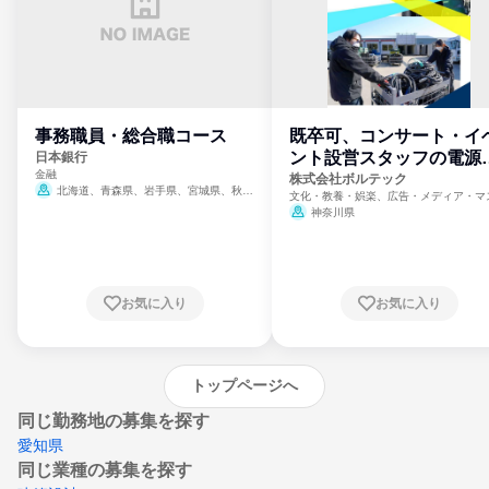
事務職員・総合職コース
既卒可、コンサート・イ
ント設営スタッフの電源
日本銀行
金融
門
株式会社ボルテック
北海道、青森県、岩手県、宮城県、秋田
文化・教養・娯楽、広告・メディア・マ
県、山形県、福島県、茨城県、群馬県、埼玉
ミ、電力・ガス・水道・エネルギー
神奈川県
県、東京都、神奈川県、新潟県、富山県、石
川県、福井県、山梨県、長野県、静岡県、愛
知県、京都府、大阪府、兵庫県、鳥取県、島
根県、岡山県、広島県、山口県、徳島県、香
川県、愛媛県、高知県、福岡県、佐賀県、長
お気に入り
お気に入り
崎県、熊本県、大分県、宮崎県、鹿児島県、
沖縄県
トップページへ
同じ勤務地の募集を探す
愛知県
同じ業種の募集を探す