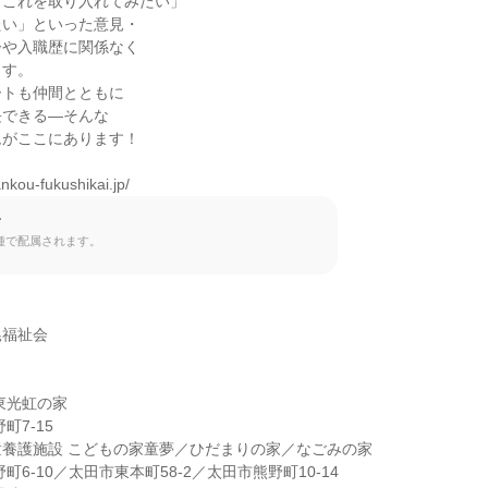
これを取り入れてみたい」

い」といった意見・

や入職歴に関係なく

す。

トも仲間とともに

できる―そんな

がここにあります！

nkou-fukushikai.jp/
て
種で配属されます。
福祉会

東光虹の家

養護施設 こどもの家童夢／ひだまりの家／なごみの家
