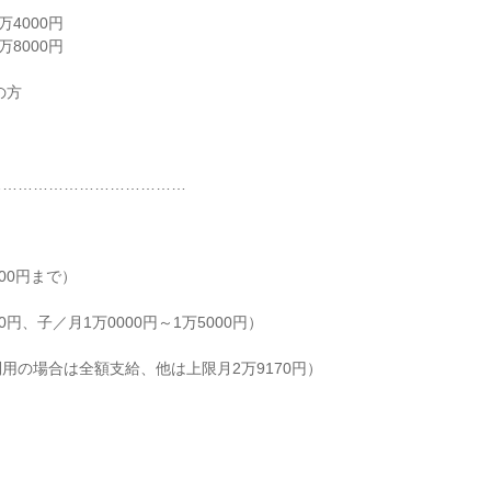
4000円

8000円

方

………………………………

00円まで）

円、子／月1万0000円～1万5000円）

用の場合は全額支給、他は上限月2万9170円）
