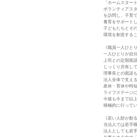
「ホームスタート
ボランティアスタ
を訪問し、子育て
養育をサポートし
子どもたちとその
環境を創造するこ
《職員一人ひとり
一人ひとりが自分
上司との定期面談
じっくり共有して
理事長との面談も
法人全体で支える
産休・育休や時短
ライフステージに
今後も今まで以上
積極的に行ってい
《若い人財が創る
当法人では若手職
法人としても若手