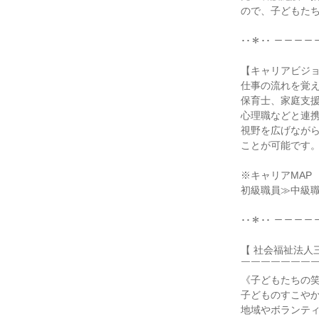
ので、子どもたち
･･＊･･ －－－－
【キャリアビジョ
仕事の流れを覚え
保育士、家庭支援
心理職などと連携
視野を広げながら
ことが可能です。
※キャリアMAP

初級職員≫中級職
･･＊･･ －－－－
【 社会福祉法人三
￣￣￣￣￣￣￣￣
《子どもたちの笑
子どものすこやか
地域やボランティ