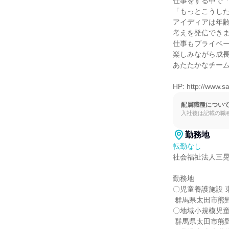
仕事をする中で「
「もっとこうした
アイディアは年齢
考えを発信できま
仕事もプライベー
楽しみながら成長
あたたかなチーム
HP: http://www.sa
配属職種につい
入社後は記載の職
勤務地
転勤なし
社会福祉法人三晃
勤務地

〇児童養護施設 
 群馬県太田市熊野町7-15

〇地域小規模児童
 群馬県太田市熊野町6-10／太田市東本町58-2／太田市熊野町10-14
