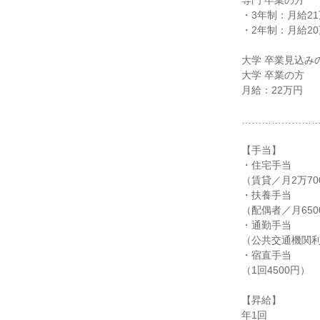
専門 卒業の方

・3年制：月給21万
・2年制：月給20万
大学 卒業見込みの
大学 卒業の方

月給：22万円

……………………
【手当】

・住宅手当

（賃貸／月2万70
・扶養手当

（配偶者／月6500
・通勤手当

（公共交通機関利
・宿直手当

（1回4500円）

【昇給】

年1回
