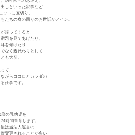
、幼稚園へのお迎え、

出しといった家事など…、

ニットに区切り、

もたちの身の回りのお世話がメイン。

が帰ってくると、

宿題を見てあげたり、

耳を傾けたり、

でなく親代わりとして

とも大切。

って、

ながらココロとカラダの

る仕事です。

2歳の乳幼児を

24時間養育します。

後は当法人運営の

置変更されることが多い
