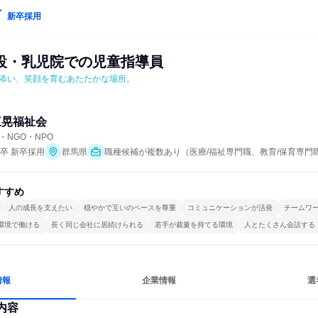
新卒採用
設・乳児院での児童指導員
添い、笑顔を育むあたたかな場所。
三晃福祉会
NGO・NPO
年卒 新卒採用
群馬県
職種候補が複数あり（医療/福祉専門職、教育/保育専門
すすめ
人の成長を支えたい
穏やかで互いのペースを尊重
コミュニケーションが活発
チームワ
環境で働ける
長く同じ会社に居続けられる
若手が裁量を持てる環境
人とたくさん会話する
情報
企業情報
選
内容