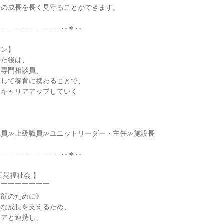
の成長を長く見守ることができます。

－－－－－－－－－ ･･＊･･

ン】

た後は、

専門相談員、

して養育に携わることで、

キャリアアップしていく



員≫上級職員≫ユニットリーダー・主任≫施設長

－－－－－－－－－ ･･＊･･

晃福祉会 】

￣￣￣￣￣￣￣

顔のために》

な成長を支えるため、

アと連携し、
