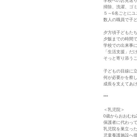
学校へのお見送り
掃除、洗濯、ゴミ
５～6名ごとにユ
数人の職員で子ど
夕方頃子どもたち
夕飯までの時間で
学校での出来事に
「生活支援」だけ
そっと寄り添うこ
子どもの目線に立
何が必要かを察し
成長を支えてあげ
***

＜乳児院＞

0歳からおおむね
保護者に代わって
乳児院を巣立った
児童養護施設へ措