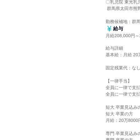
〇乳児院 東光乳児
 群馬県太田市熊野町13-3

勤務候補地：群
給与
月給208,000円～2
給与詳細

基本給：月給 20万8
固定残業代：なし
【一律手当】

全員に一律で支払
全員に一律で支払
短大 卒業見込みの
短大 卒業の方

月給：20万8000円
専門 卒業見込みの