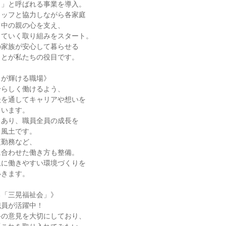
」と呼ばれる事業を導入。

ッフと協力しながら各家庭

中の親の心を支え、

ていく取り組みをスタート。

家族が安心して暮らせる

とが私たちの役目です。

が輝ける職場》

らしく働けるよう、

を通してキャリアや想いを

います。

あり、職員全員の成長を

風土です。

勤務など、

合わせた働き方も整備。

に働きやすい環境づくりを

きます。

「三晃福祉会」》

員が活躍中！

の意見を大切にしており、
