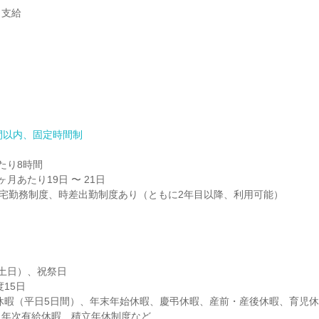
支給

間以内、固定時間制
り8時間

月あたり19日 〜 21日

/ 在宅勤務制度、時差出勤制度あり（ともに2年目以降、利用可能）
土日）、祝祭日

年次有給休暇、積立年休制度など
