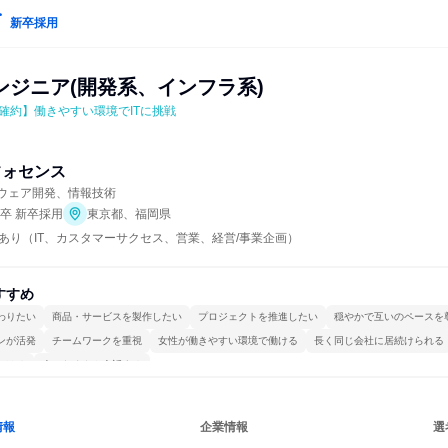
新卒採用
ンジニア(開発系、インフラ系)
％確約】働きやすい環境でITに挑戦
フォセンス
トウェア開発、情報技術
年卒 新卒採用
東京都、福岡県
あり（IT、カスタマーサクセス、営業、経営/事業企画）
すすめ
わりたい
商品・サービスを製作したい
プロジェクトを推進したい
穏やかで互いのペースを
ンが活発
チームワークを重視
女性が働きやすい環境で働ける
長く同じ会社に居続けられる
かける
人とたくさん会話する
情報
企業情報
選