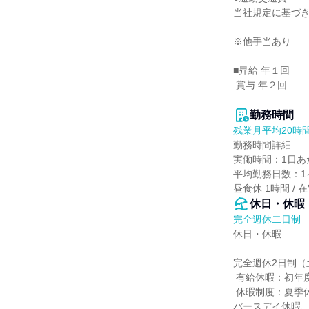
当社規定に基づき
※他手当あり

■昇給 年１回

 賞与 年２回

勤務時間
残業月平均20時
勤務時間詳細

実働時間：1日あた
平均勤務日数：1ヶ
昼食休 1時間 
休日・休暇
完全週休二日制
休日・休暇

完全週休2日制（
 有給休暇：初年度15日

 休暇制度：夏季休暇（平日5日間）、年末年始休暇、慶弔休暇、産前・産後休暇、育児休暇、介護休暇、
バースデイ休暇、