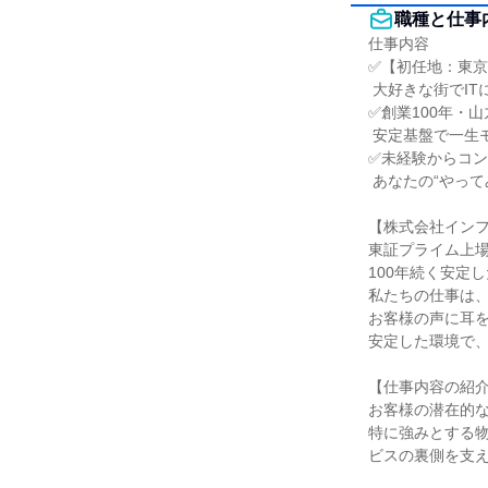
職種と仕事
仕事内容

✅【初任地：東京1
 大好きな街でITに挑戦！

✅創業100年・山
 安定基盤で一生モノの成長

✅未経験からコン
 あなたの“やってみたい”を歓迎。

【株式会社インフ
東証プライム上場
100年続く安定
私たちの仕事は、
お客様の声に耳を
安定した環境で、
【仕事内容の紹介
お客様の潜在的な
特に強みとする
ビスの裏側を支え