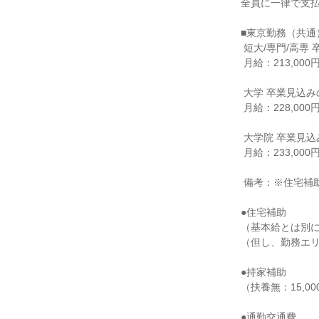
全員に一律で支払
■東京勤務（共通
 短大/専門/高専 卒業見込みの方

 月給：213,000円

 大学 卒業見込みの方

 月給：228,000円

 大学院 卒業見込みの方

 月給：233,000円

 備考：※住宅補助手当（社内規定該当者のみ）、時間外手当等は別途支給

●住宅補助

（基本給とは別に
（但し、勤務エリア
●持家補助

（扶養無：15,000
●通勤交通費
