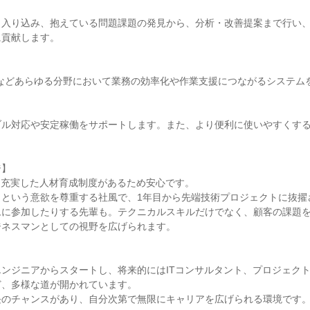


く入り込み、抱えている問題課題の発見から、分析・改善提案まで行い
貢献します。

などあらゆる分野において業務の効率化や作業支援につながるシステムを
ブル対応や安定稼働をサポートします。また、より便利に使いやすくす


】

、充実した人材育成制度があるため安心です。

という意欲を尊重する社風で、1年目から先端技術プロジェクトに抜擢
ムに参加したりする先輩も。テクニカルスキルだけでなく、顧客の課題
ネスマンとしての視野を広げられます。



ンジニアからスタートし、将来的にはITコンサルタント、プロジェク
、多様な道が開かれています。

のチャンスがあり、自分次第で無限にキャリアを広げられる環境です。