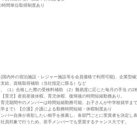
暇の時間単位取得制度あり
(国内外の宿泊施設・レジャー施設等を会員価格で利用可能)、企業型
支給、資格取得補助（当社指定に限る）など

、（1）合格した際の受検料補助 （2）難易度に応じた毎月の手当 の2種
【育児】産前産後休暇、育児休暇、復帰後の時間短縮勤務あり。

し育児期間中のメンバーは時間短縮勤務可能。お子さんが中学校就学ま
学まで）【介護】介護による勤務時間短縮・休暇制度あり

ンバー自身が表彰したい相手を推薦し、各部門ごとに受賞者を決定し表
全社員対象で行うため、若手メンバーでも受賞するチャンス大です。