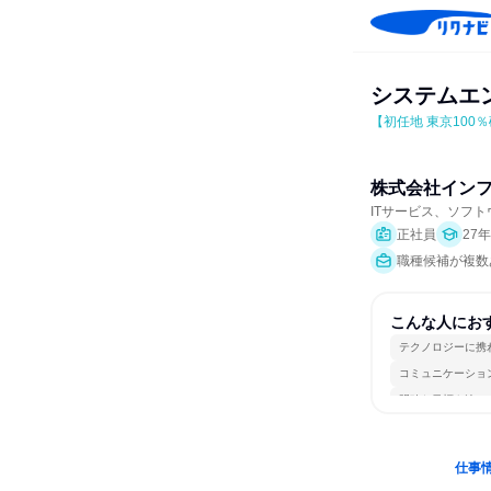
システムエ
【初任地 東京100
株式会社イン
ITサービス、ソフ
正社員
27
職種候補が複数
こんな人にお
テクノロジーに携
コミュニケーショ
明確な目標を追い
仕事