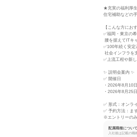
★充実の福利厚生
住宅補助などの手
【こんな方におす
✅福岡・東京の希
 腰を据えてITキャリアを築きたい方

✅100年続く安定
 社会インフラを支える誇りを感じたい方

✅上流工程や新し
✨ 説明会案内 ✨

✅ 開催日

・2026年8月10
・2026年8月25
✅ 形式：オンライ
✅ 予約方法：ま
※エントリーの
配属職種につい
入社後は記載の職