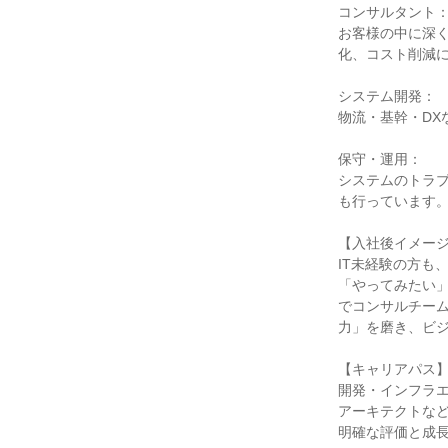
コンサルタント：
お客様の中に深
化、コスト削減に
システム開発：

物流・基幹・DX
保守・運用：

システムのトラ
も行っています。
【入社後イメージ
IT未経験の方も
「やってみたい」
でコンサルチー
力」を磨き、ビジ
【キャリアパス】
開発・インフラエ
アーキテクトなど
明確な評価と成長