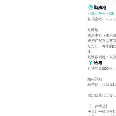
勤務地
一部リモートOK
株式会社インフォ
勤務地

東京本社（東京都港
※初任配置は東京
ただし、将来的
す。

勤務候補地：東
給与
月給213,000円～2
給与詳細

基本給：月給 21万3
固定残業代：なし
【一律手当】

全員に一律で支払