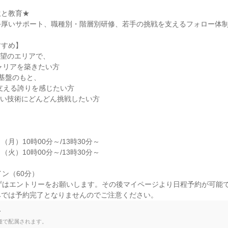
と教育★

厚いサポート、職種別・階層別研修、若手の挑戦を支えるフォロー体制
すめ】

望のエリアで、

基盤のもと、

い技術にどんどん挑戦したい方

日（月）10時00分～/13時30分～

日（火）10時00分～/13時30分～

ン（60分）

ずはエントリーをお願いします。その後マイページより日程予約が可能で
みでは予約完了となりませんのでご注意ください。
て
種で配属されます。