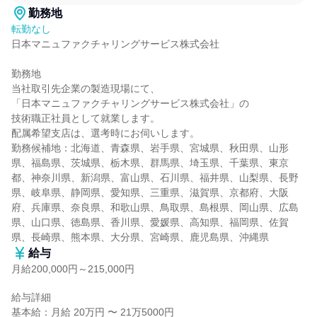
勤務地
転勤なし
日本マニュファクチャリングサービス株式会社

勤務地

当社取引先企業の製造現場にて、

「日本マニュファクチャリングサービス株式会社」の

技術職正社員として就業します。

配属希望支店は、選考時にお伺いします。

勤務候補地：北海道、青森県、岩手県、宮城県、秋田県、山形
県、福島県、茨城県、栃木県、群馬県、埼玉県、千葉県、東京
都、神奈川県、新潟県、富山県、石川県、福井県、山梨県、長野
県、岐阜県、静岡県、愛知県、三重県、滋賀県、京都府、大阪
府、兵庫県、奈良県、和歌山県、鳥取県、島根県、岡山県、広島
県、山口県、徳島県、香川県、愛媛県、高知県、福岡県、佐賀
県、長崎県、熊本県、大分県、宮崎県、鹿児島県、沖縄県
給与
月給200,000円～215,000円
給与詳細

基本給：月給 20万円 〜 21万5000円
