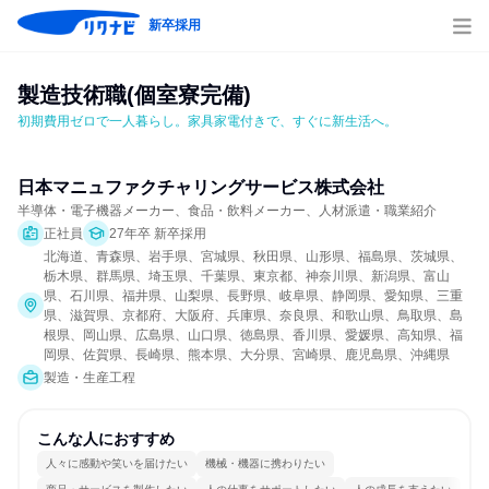
新卒採用
製造技術職(個室寮完備)
初期費用ゼロで一人暮らし。家具家電付きで、すぐに新生活へ。
日本マニュファクチャリングサービス株式会社
半導体・電子機器メーカー、食品・飲料メーカー、人材派遣・職業紹介
正社員
27年卒 新卒採用
北海道、青森県、岩手県、宮城県、秋田県、山形県、福島県、茨城県、
栃木県、群馬県、埼玉県、千葉県、東京都、神奈川県、新潟県、富山
県、石川県、福井県、山梨県、長野県、岐阜県、静岡県、愛知県、三重
県、滋賀県、京都府、大阪府、兵庫県、奈良県、和歌山県、鳥取県、島
根県、岡山県、広島県、山口県、徳島県、香川県、愛媛県、高知県、福
岡県、佐賀県、長崎県、熊本県、大分県、宮崎県、鹿児島県、沖縄県
製造・生産工程
こんな人におすすめ
人々に感動や笑いを届けたい
機械・機器に携わりたい