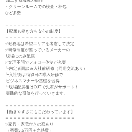
 加工する機械の操作

・クリーンルームでの検査・梱包

など多数

＝＝＝＝＝＝＝＝＝＝＝＝＝＝＝＝＝

【配属も働き方も安心の制度】

＝＝＝＝＝＝＝＝＝＝＝＝＝＝＝＝＝

✅勤務地は希望エリアを考慮して決定

✅研修制度が整っているメーカーの

 現場にのみ配属

✅文理不問でフォロー体制が充実

┗内定者面談＆入社前研修（同期交流あり）

┗入社後は2泊3日の導入研修で

 ビジネスマナーや基礎を習得

┗現場配属後はOJTで先輩がサポート！

 実践的な研修を行っていきます。

＝＝＝＝＝＝＝＝＝＝＝＝＝＝＝＝＝

【働きやすさにもこだわっています】

＝＝＝＝＝＝＝＝＝＝＝＝＝＝＝＝＝

✨家具・家電付きの寮あり

 （寮費3.5万円＋光熱費）
