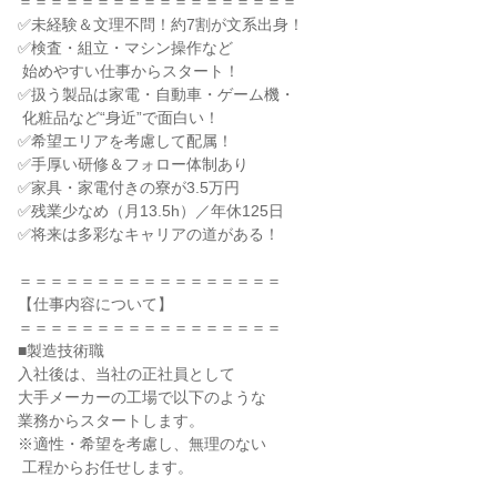
＝＝＝＝＝＝＝＝＝＝＝＝＝＝＝＝＝＝

✅未経験＆文理不問！約7割が文系出身！

✅検査・組立・マシン操作など

 始めやすい仕事からスタート！

✅扱う製品は家電・自動車・ゲーム機・

 化粧品など“身近”で面白い！

✅希望エリアを考慮して配属！

✅手厚い研修＆フォロー体制あり

✅家具・家電付きの寮が3.5万円

✅残業少なめ（月13.5h）／年休125日

✅将来は多彩なキャリアの道がある！

＝＝＝＝＝＝＝＝＝＝＝＝＝＝＝＝＝

【仕事内容について】

＝＝＝＝＝＝＝＝＝＝＝＝＝＝＝＝＝

■製造技術職

入社後は、当社の正社員として

大手メーカーの工場で以下のような

業務からスタートします。

※適性・希望を考慮し、無理のない

 工程からお任せします。
