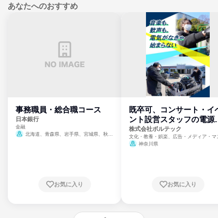
あなたへのおすすめ
事務職員・総合職コース
既卒可、コンサート・イ
ント設営スタッフの電源
日本銀行
金融
門
株式会社ボルテック
北海道、青森県、岩手県、宮城県、秋田
文化・教養・娯楽、広告・メディア・マ
県、山形県、福島県、茨城県、群馬県、埼玉
ミ、電力・ガス・水道・エネルギー
神奈川県
県、東京都、神奈川県、新潟県、富山県、石
川県、福井県、山梨県、長野県、静岡県、愛
知県、京都府、大阪府、兵庫県、鳥取県、島
根県、岡山県、広島県、山口県、徳島県、香
川県、愛媛県、高知県、福岡県、佐賀県、長
お気に入り
お気に入り
崎県、熊本県、大分県、宮崎県、鹿児島県、
沖縄県