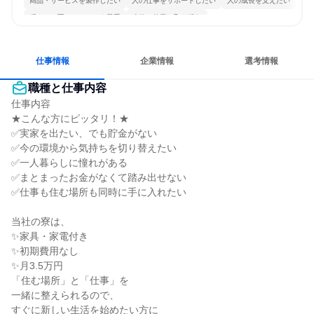
商品・サービスを製作したい
人の仕事をサポートしたい
人の成長を支えたい
穏やかで互いのペースを尊重
冷静に仕事に取り組む
多様な職種の人と関われる
一つの専門分野を極める
目標に追われず働ける
仕事情報
企業情報
選考情報
職種と仕事内容
仕事内容

★こんな方にピッタリ！★

✅実家を出たい、でも貯金がない

✅今の環境から気持ちを切り替えたい

✅一人暮らしに憧れがある

✅まとまったお金がなくて踏み出せない

✅仕事も住む場所も同時に手に入れたい

当社の寮は、

✨家具・家電付き

✨初期費用なし

✨月3.5万円

「住む場所」と「仕事」を

一緒に整えられるので、

すぐに新しい生活を始めたい方に
