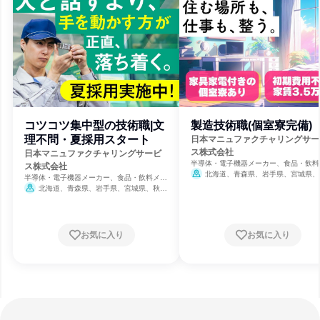
コツコツ集中型の技術職|文
製造技術職(個室寮完備)
理不問・夏採用スタート
日本マニュファクチャリングサー
ス株式会社
日本マニュファクチャリングサービ
半導体・電子機器メーカー、食品・飲料
ス株式会社
カー、人材派遣・職業紹介
北海道、青森県、岩手県、宮城県、
半導体・電子機器メーカー、食品・飲料メー
県、山形県、福島県、茨城県、栃木県、
カー、人材派遣・職業紹介
北海道、青森県、岩手県、宮城県、秋田
県、埼玉県、千葉県、東京都、神奈川県
県、山形県、福島県、茨城県、栃木県、群馬
潟県、富山県、石川県、福井県、山梨県
県、埼玉県、千葉県、東京都、神奈川県、新
野県、岐阜県、静岡県、愛知県、三重県
潟県、富山県、石川県、福井県、山梨県、長
賀県、京都府、大阪府、兵庫県、奈良県
野県、岐阜県、静岡県、愛知県、三重県、滋
お気に入り
お気に入り
歌山県、鳥取県、島根県、岡山県、広島
賀県、京都府、大阪府、兵庫県、奈良県、和
山口県、徳島県、香川県、愛媛県、高知
歌山県、鳥取県、島根県、岡山県、広島県、
福岡県、佐賀県、長崎県、熊本県、大分
山口県、徳島県、香川県、愛媛県、高知県、
宮崎県、鹿児島県、沖縄県
福岡県、佐賀県、長崎県、熊本県、大分県、
宮崎県、鹿児島県、沖縄県
締切今日