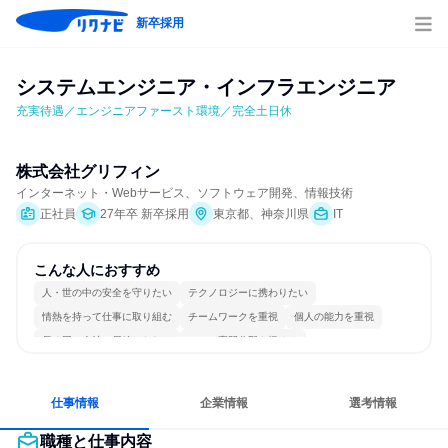
新卒採用
システムエンジニア・インフラエンジニア
充実待遇／エンジニアファースト環境／完全土日休
株式会社グリフィン
インターネット・Webサービス、ソフトウェア開発、情報技術
正社員
27年卒 新卒採用
東京都、神奈川県
IT
こんな人におすすめ
人・世の中の安全を守りたい
テクノロジーに携わりたい
情熱を持って仕事に取り組む
チームワークを重視
個人の能力を重視
長く同じ会社に居続けられる
一つの専門分野を極める
若手が裁量を持てる環境
仕事情報
企業情報
選考情報
職種と仕事内容