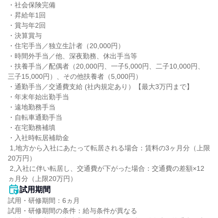
・社会保険完備

・昇給年1回

・賞与年2回

・決算賞与

・住宅手当／独立生計者（20,000円）

・時間外手当／他、深夜勤務、休出手当等

・扶養手当／配偶者（20,000円、一子5,000円、二子10,000円、
三子15,000円）、その他扶養者（5,000円）

・通勤手当／交通費支給 (社内規定あり）【最大3万円まで】

・年末年始出勤手当

・遠地勤務手当

・自転車通勤手当

・在宅勤務補填

・入社時転居補助金

 1,地方から入社にあたって転居される場合：賃料の3ヶ月分（上限
20万円）

 2,入社に伴い転居し、交通費が下がった場合：交通費の差額×12
ヵ月分（上限20万円）
試用期間
試用・研修期間：6ヵ月

試用・研修期間の条件：給与条件が異なる
