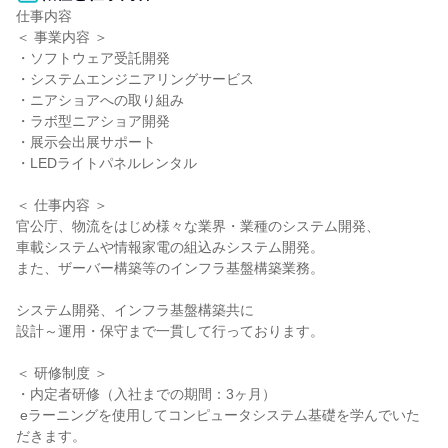
仕事内容

＜ 事業内容 ＞

・ソフトウェア受託開発

・システムエンジニアリングサービス

・ニアショアへの取り組み

・ラボ型ニアショア開発

・展示会出展サポート

・LEDライトパネルレンタル

＜ 仕事内容 ＞

官公庁、物流をはじめ様々な業界・業種のシステム開発、

車載システムや情報家電の組込みシステム開発。

また、ザーバー構築等のインフラ基盤構築業務。

システム開発、インフラ基盤構築共に

設計～運用・保守まで一貫して行っております。

＜ 研修制度 ＞

・内定者研修（入社までの期間：3ヶ月）

 eラーニングを使用してコンピュータシステム基礎を学んでいた
だきます。
