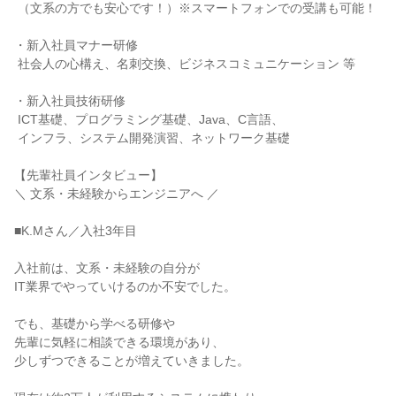
 （文系の方でも安心です！）※スマートフォンでの受講も可能！

・新入社員マナー研修

 社会人の心構え、名刺交換、ビジネスコミュニケーション 等

・新入社員技術研修

 ICT基礎、プログラミング基礎、Java、C言語、

 インフラ、システム開発演習、ネットワーク基礎

【先輩社員インタビュー】

＼ 文系・未経験からエンジニアへ ／

■K.Mさん／入社3年目

入社前は、文系・未経験の自分が

IT業界でやっていけるのか不安でした。

でも、基礎から学べる研修や

先輩に気軽に相談できる環境があり、

少しずつできることが増えていきました。
