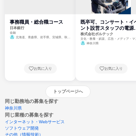
事務職員・総合職コース
既卒可、コンサート・イ
ント設営スタッフの電源
日本銀行
金融
門
株式会社ボルテック
北海道、青森県、岩手県、宮城県、秋田
文化・教養・娯楽、広告・メディア・マ
県、山形県、福島県、茨城県、群馬県、埼玉
ミ、電力・ガス・水道・エネルギー
神奈川県
県、東京都、神奈川県、新潟県、富山県、石
川県、福井県、山梨県、長野県、静岡県、愛
知県、京都府、大阪府、兵庫県、鳥取県、島
根県、岡山県、広島県、山口県、徳島県、香
川県、愛媛県、高知県、福岡県、佐賀県、長
お気に入り
お気に入り
崎県、熊本県、大分県、宮崎県、鹿児島県、
沖縄県
トップページへ
同じ勤務地の募集を探す
神奈川県
同じ業種の募集を探す
インターネット・Webサービス
ソフトウェア開発
その他（情報技術）