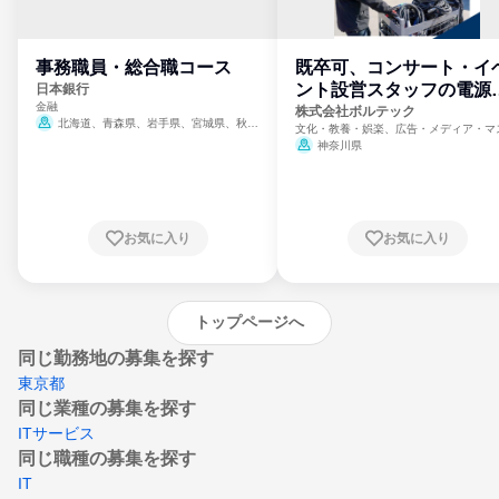
事務職員・総合職コース
既卒可、コンサート・イ
ント設営スタッフの電源
日本銀行
金融
門
株式会社ボルテック
北海道、青森県、岩手県、宮城県、秋田
文化・教養・娯楽、広告・メディア・マ
県、山形県、福島県、茨城県、群馬県、埼玉
ミ、電力・ガス・水道・エネルギー
神奈川県
県、東京都、神奈川県、新潟県、富山県、石
川県、福井県、山梨県、長野県、静岡県、愛
知県、京都府、大阪府、兵庫県、鳥取県、島
根県、岡山県、広島県、山口県、徳島県、香
川県、愛媛県、高知県、福岡県、佐賀県、長
お気に入り
お気に入り
崎県、熊本県、大分県、宮崎県、鹿児島県、
沖縄県
トップページへ
同じ勤務地の募集を探す
東京都
同じ業種の募集を探す
ITサービス
同じ職種の募集を探す
IT