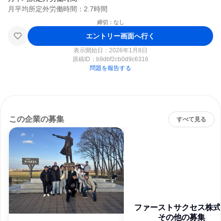
締切：なし
エントリー画面へ行く
表示開始日：2026年1月8日
原稿ID：
b9dbf2cb0d9c6316
問題を報告する
この企業の募集
すべて見る
ファーストサクセス株式
その他の募集
社