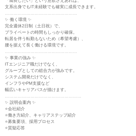
「成長したい」という意欲さえあれば、

文系出身でもIT未経験でも確実に成長できます。

……………………………………………

✨ 働く環境 ✨

完全週休2日制（土日祝）で、

プライベートの時間もしっかり確保。

転居を伴う転勤もないため（希望考慮）、

腰を据えて長く働ける環境です。

……………………………………………

✨ 事業の強み ✨

ITエンジニア職だけでなく、

グループとしての総合力が強みです。

システム開発だけでなく、

インフラやPM支援など

幅広いキャリアパスが描けます。

………………………………………………

✨ 説明会案内 ✨

⭐会社紹介

⭐働き方紹介、キャリアステップ紹介

⭐募集要項、採用プロセス

⭐質疑応答
