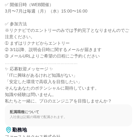
✅ 開催日時（WEB開催）

3月〜7月は毎週（月）（水）15:00〜16:00

✅ 参加方法

※リクナビでのエントリーのみでは予約完了となりませんのでご
注意ください。

➀ まずはリクナビからエントリー

➁ 3/1以降、説明会日時に関するメールが届きます

➂ メールURLよりご希望の日程にご予約ください

……………………………………………

✨ 応募歓迎メッセージ ✨

「ITに興味があるけれど知識がない」

「安定した環境で高収入を目指したい」

そんなあなたのポテンシャルに期待しています。

知識や経験は問いません。

私たちと一緒に、プロのエンジニアを目指しませんか？
配属職種について
入社後は記載の職種で配属されます。
勤務地
ファーストサクセス株式会社
