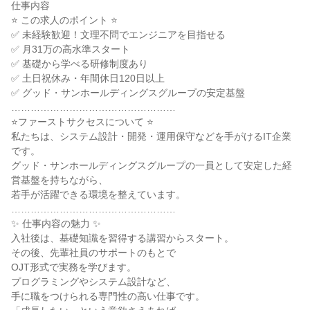
仕事内容

⭐ この求人のポイント ⭐

✅ 未経験歓迎！文理不問でエンジニアを目指せる

✅ 月31万の高水準スタート

✅ 基礎から学べる研修制度あり

✅ 土日祝休み・年間休日120日以上

✅ グッド・サンホールディングスグループの安定基盤

……………………………………………

⭐ファーストサクセスについて ⭐

私たちは、システム設計・開発・運用保守などを手がけるIT企業
です。

グッド・サンホールディングスグループの一員として安定した経
営基盤を持ちながら、

若手が活躍できる環境を整えています。

……………………………………………

✨ 仕事内容の魅力 ✨

入社後は、基礎知識を習得する講習からスタート。

その後、先輩社員のサポートのもとで

OJT形式で実務を学びます。

プログラミングやシステム設計など、

手に職をつけられる専門性の高い仕事です。
