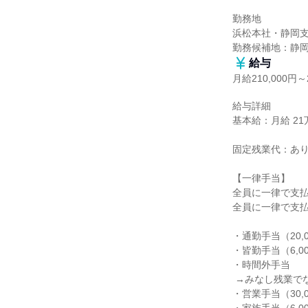
勤務地

浜松本社・静岡支
勤務候補地：静
給与
月給210,000円～2
給与詳細

基本給：月給 21万円
固定残業代：あり
【一律手当】

全員に一律で支払
全員に一律で支払
・通勤手当（20,0
・皆勤手当（6,00
・時間外手当

 →みなし残業でなく、定時を超えてから支給します。

・営業手当（30,00