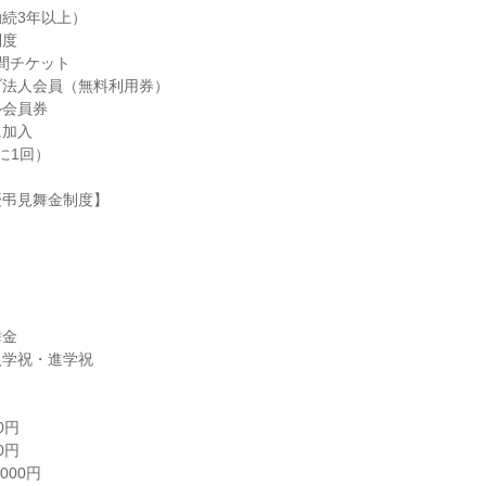
続3年以上）

度

間チケット

法人会員（無料利用券）

会員券

加入

1回）

弔見舞金制度】

金

学祝・進学祝

円

円

00円
