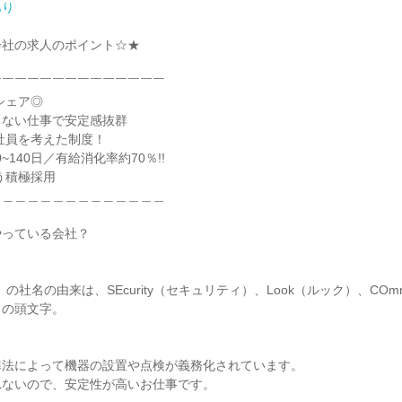
あり
社の求人のポイント☆★

￣￣￣￣￣￣￣￣￣￣￣￣￣

ない仕事で安定感抜群

＿＿＿＿＿＿＿＿＿＿＿＿＿

っている会社？

の社名の由来は、SEcurity（セキュリティ）、Look（ルック）、COmmun
の頭文字。

法によって機器の設置や点検が義務化されています。

ないので、安定性が高いお仕事です。
