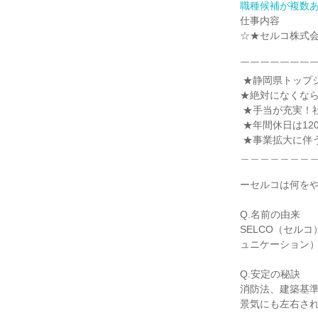
職種候補が複数
仕事内容

☆★セルコ株式会
￣￣￣￣￣￣￣￣
 ★静岡県トップシェア◎

★絶対になくなら
 ★手当が充実！社員を考えた制度！

 ★年間休日は120~140日／有給消化率約70％!!

 ★事業拡大に伴う積極採用

＿＿＿＿＿＿＿＿
ーセルコは何をや
Q.名前の由来

SELCO（セルコ）
ュニケーション）
Q.安定の秘訣

消防法、建築基準
景気にも左右され