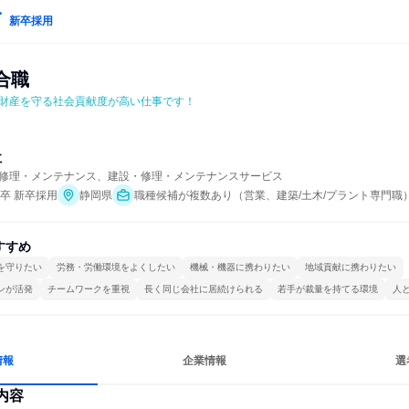
新卒採用
合職
財産を守る社会貢献度が高い仕事です！
社
修理・メンテナンス、建設・修理・メンテナンスサービス
年卒 新卒採用
静岡県
職種候補が複数あり（営業、建築/土木/プラント専門職
すすめ
を守りたい
労務・労働環境をよくしたい
機械・機器に携わりたい
地域貢献に携わりたい
ンが活発
チームワークを重視
長く同じ会社に居続けられる
若手が裁量を持てる環境
人
情報
企業情報
選
内容