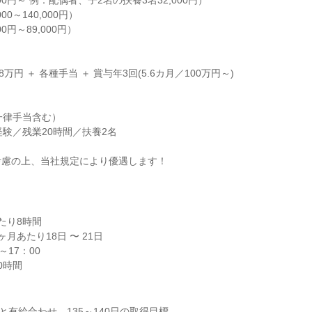
00円～ 例：配偶者、子2名の扶養3名32,000円）

0～140,000円）

円～89,000円）

万円 ＋ 各種手当 ＋ 賞与年3回(5.6カ月／100万円～)

一律手当含む）

験／残業20時間／扶養2名

考慮の上、当社規定により優遇します！
り8時間

月あたり18日 〜 21日

17：00

0時間
と有給合わせ、135～140日の取得目標
