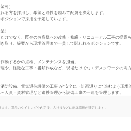
望可）

れる方を採用し、希望と適性を鑑みて配属を決定します。

ポジションで採用を予定しています。

業）

だけでなく、既存のお客様への改修・修繕・リニューアル工事の提案も
き取り、提案から現場管理まで一貫して関われるポジションです。

作動するかの点検、メンテナンスを担当。

理や、軽微な工事・書類作成など、現場だけでなくデスクワークの両方
消防設備、電気通信設備の工事 が"安全に・計画通りに" 進むよう現場管
認～人員・資材管理など進捗管理から設備工事の一連を管理します。
て
ります。選考のタイミングや内定後、入社後などに配属職種が確定します。