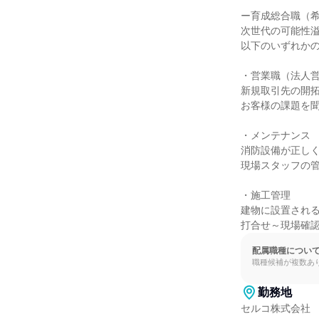
ー育成総合職（希
次世代の可能性溢
以下のいずれかの
・営業職（法人営
新規取引先の開拓
お客様の課題を聞
・メンテナンス

消防設備が正しく
現場スタッフの管
・施工管理

建物に設置される
打合せ～現場確
配属職種につい
職種候補が複数あ
勤務地
セルコ株式会社
