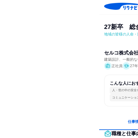
27新卒　総
地域の皆様の人命・
セルコ株式会
建築設計、一般的な
正社員
27
こんな人にお
人・世の中の安全
コミュニケーショ
仕事
職種と仕事