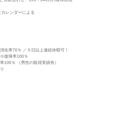
社カレンダーによる

消化率70％ ／５日以上連続休暇可！

※復帰率100％

率100％ （男性の取得実績有）

あり