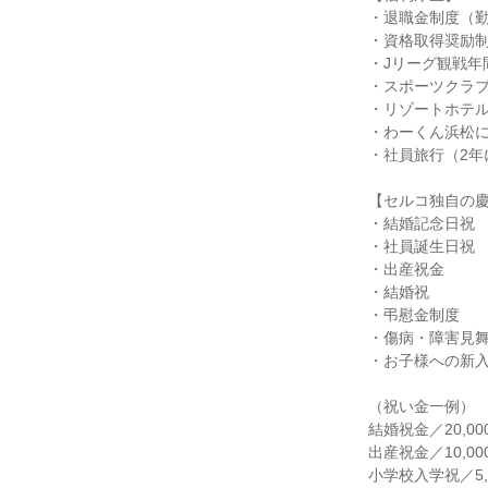
・退職金制度（勤
・資格取得奨励制
・Jリーグ観戦年
・スポーツクラブ
・リゾートホテル
・わーくん浜松に
・社員旅行（2年に
【セルコ独自の慶
・結婚記念日祝

・社員誕生日祝

・出産祝金

・結婚祝

・弔慰金制度

・傷病・障害見舞
・お子様への新入
（祝い金一例）

結婚祝金／20,000
出産祝金／10,000
小学校入学祝／5,0