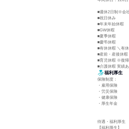
■週休2日制※会
■祝日休み

■年末年始休暇

■GW休暇

■夏季休暇

■慶弔休暇

■有休休暇 ＼有休
■産前・産後休暇 
■育児休暇 ※復帰
■介護休暇 実績
福利厚生
保険制度：

・雇用保険

・労災保険

・健康保険

・厚生年金

待遇・福利厚生

【福利厚生】
