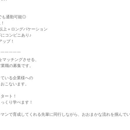
！

日以上＋ロングバケーション

にコンビニあり♪

アップ！

￣￣￣￣￣

”をマッチングさせる、

営業職の募集です。

ている企業様への

おこないます。

タート！

っくり学べます！

ーマンで育成してくれる先輩に同行しながら、おおまかな流れを掴んで