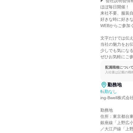
◤ 会社説明会情報♪
ほぼ毎日開催！

来社不要、服装自
好きな時に好きな
WEBからご参加く
文字だけでは伝え
当社の魅力をお伝
少しでも気になる
ぜひお気軽にご
配属職種につい
入社後は記載の職
勤務地
転勤なし
ing-Bwell株式会社
勤務地

住所：東京都台東区
銀座線「上野広小
／大江戸線「上野