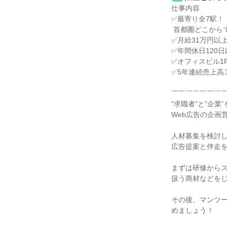
仕事内容

✅最寄り全7駅！

 首都圏どこからでも通勤可能◎

✅月給31万円以上
✅年間休日120
✅オフィスビル1F
✅5年連続売上高
￣￣￣￣￣￣￣￣
”求職者”と”企業
Web広告の企画
人材募集を検討し
広告提案と伴走を
まずは研修からス
扱う商材などをじ
その後、マンツ
めましょう！
