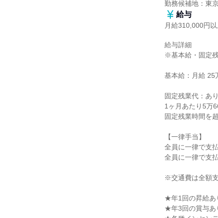
勤務候補地：東
給与
月給310,000円
給与詳細

※基本給・固定残
基本給：月給 25万
固定残業代：あり
1ヶ月あたり5万6
固定残業時間を超
【一律手当】

全員に一律で支払
全員に一律で支払
※交通費は全額支
★年1回の昇給あり
★年3回の賞与あり