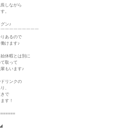
長しながら

す。

グン♪

￣￣￣￣￣￣￣￣￣

りあるので

働けます♪

始休暇とは別に

て取って

輩もいます♪

ドリンクの

り、

きで

ます！

======


