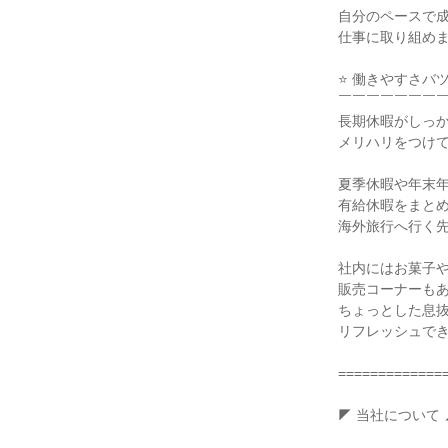
自分のペースで成
仕事に取り組めま
⭐ 働きやすさバツ
￣￣￣￣￣￣￣￣
長期休暇がしっか
メリハリをつけて
夏季休暇や年末年
有給休暇をまとめ
海外旅行へ行く先
社内にはお菓子や
販売コーナーもあ
ちょっとした息抜
リフレッシュでき
==============
◤ 当社について ◢