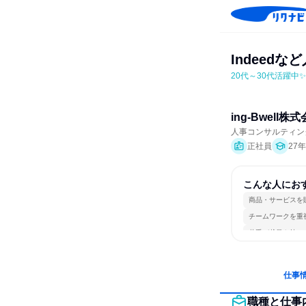
Indeed
20代～30代活躍中
ing-Bwell株
人事コンサルティン
正社員
27
こんな人にお
商品・サービスを
チームワークを重
若手が裁量を持て
仕事
職種と仕事