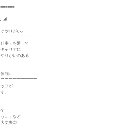
======

 ◢

ぐやりがい♪

￣￣￣￣￣￣￣￣￣

仕事」を通して

キャリアに

やりがいのある

体制♪

￣￣￣￣￣￣￣￣￣

ッフが

す。



で

う…」など

大丈夫◎
