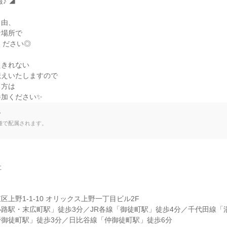
 ◢

由、

場所で

ださい◎

きれない

えいたしますので

方は

参加ください✨
て
種で配属されます。


上野1-1-10 オリックス上野一丁目ビル2F

路駅・末広町駅」徒歩3分／JR各線「御徒町駅」徒歩4分／千代田線「
御徒町駅」徒歩3分／日比谷線「仲御徒町駅」徒歩6分
