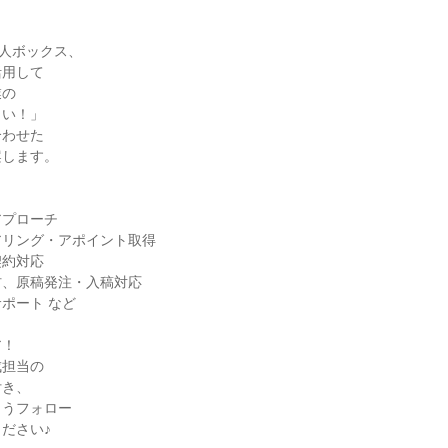
や求人ボックス、

用して

の

い！」

わせた

します。

プローチ

リング・アポイント取得

約対応

、原稿発注・入稿対応

ポート など

！

担当の

き、

うフォロー

ださい♪
