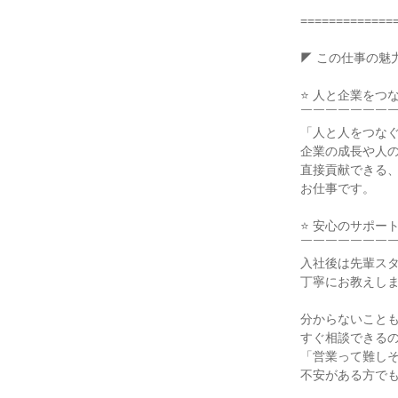
==============
◤ この仕事の魅力
⭐ 人と企業をつな
￣￣￣￣￣￣￣￣
「人と人をつなぐ
企業の成長や人の
直接貢献できる、
お仕事です。

⭐ 安心のサポート
￣￣￣￣￣￣￣￣
入社後は先輩スタ
丁寧にお教えしま
分からないことも
すぐ相談できるの
「営業って難しそ
不安がある方でも