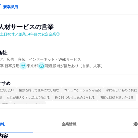
新卒採用
など人材サービスの営業
✨土日祝休／創業14年目の安定企業◎
式会社
グ、広告・宣伝、インターネット・Webサービス
年卒 新卒採用
東京都
職種候補が複数あり（営業、人事）
すすめ
販売したい
情熱を持って仕事に取り組む
コミュニケーションが活発
常に新しいものに挑戦
視
女性が働きやすい環境で働ける
長く同じ会社に居続けられる
明確な目標を追いかける
る環境
人とたくさん会話する
情報
企業情報
選
内容