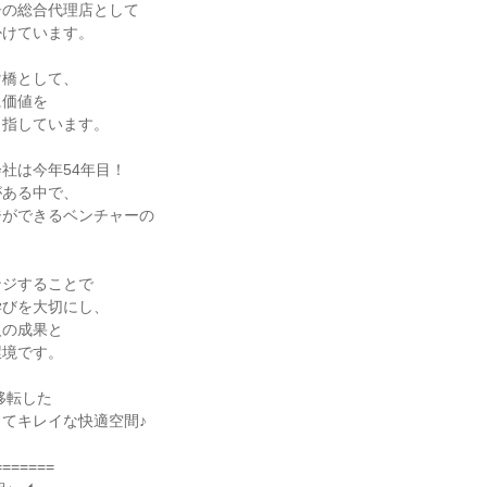
の総合代理店として

けています。

橋として、

価値を

指しています。

社は今年54年目！

ある中で、

ができるベンチャーの



ジすることで

びを大切にし、

の成果と

境です。

移転した

てキレイな快適空間♪

======
