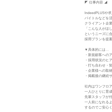
◤ 仕事内容 ◢

IndeedPLUS
バイトルなどを活
クライアント企業
「こんな人がほし
というニーズに合
採用プランを提案
▼具体的には…

・新規顧客へのア
・採用状況のヒア
・打ち合わせ・契
・企業様への取材
・掲載後の継続サ
社内はワンフロア
一人ひとりに育成
先輩スタッフが付
一人前になれるよ
するのでご安心く