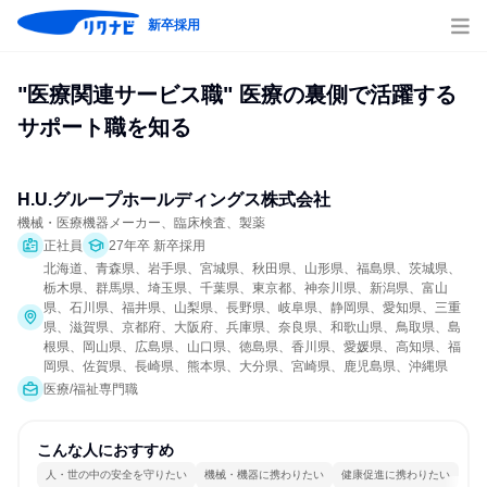
新卒採用
"医療関連サービス職" 医療の裏側で活躍する
サポート職を知る
H.U.グループホールディングス株式会社
機械・医療機器メーカー、臨床検査、製薬
正社員
27年卒 新卒採用
北海道、青森県、岩手県、宮城県、秋田県、山形県、福島県、茨城県、
栃木県、群馬県、埼玉県、千葉県、東京都、神奈川県、新潟県、富山
県、石川県、福井県、山梨県、長野県、岐阜県、静岡県、愛知県、三重
県、滋賀県、京都府、大阪府、兵庫県、奈良県、和歌山県、鳥取県、島
根県、岡山県、広島県、山口県、徳島県、香川県、愛媛県、高知県、福
岡県、佐賀県、長崎県、熊本県、大分県、宮崎県、鹿児島県、沖縄県
医療/福祉専門職
こんな人におすすめ
人・世の中の安全を守りたい
機械・機器に携わりたい
健康促進に携わりたい