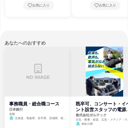
お気に入り
お気に入り
あなたへのおすすめ
事務職員・総合職コース
既卒可、コンサート・イ
ント設営スタッフの電源
日本銀行
金融
門
株式会社ボルテック
北海道、青森県、岩手県、宮城県、秋田
文化・教養・娯楽、広告・メディア・マ
県、山形県、福島県、茨城県、群馬県、埼玉
ミ、電力・ガス・水道・エネルギー
神奈川県
県、東京都、神奈川県、新潟県、富山県、石