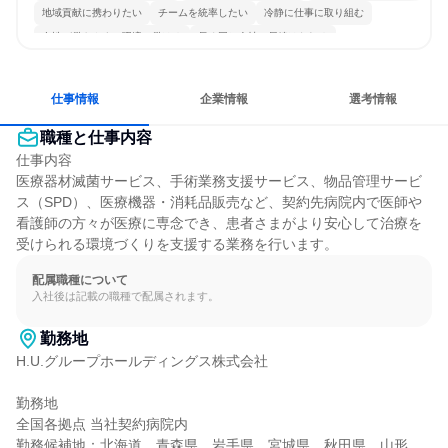
地域貢献に携わりたい
チームを統率したい
冷静に仕事に取り組む
女性が働きやすい環境で働ける
長く同じ会社に居続けられる
多様な職種の人と関われる
若手が裁量を持てる環境
仕事情報
企業情報
選考情報
職種と仕事内容
仕事内容

医療器材滅菌サービス、手術業務支援サービス、物品管理サービ
ス（SPD）、医療機器・消耗品販売など、契約先病院内で医師や
看護師の方々が医療に専念でき、患者さまがより安心して治療を
受けられる環境づくりを支援する業務を行います。
配属職種について
入社後は記載の職種で配属されます。
勤務地
H.U.グループホールディングス株式会社

勤務地

全国各拠点 当社契約病院内

勤務候補地：北海道、青森県、岩手県、宮城県、秋田県、山形