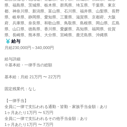
県、福島県、茨城県、栃木県、群馬県、埼玉県、千葉県、東京
都、神奈川県、新潟県、富山県、石川県、福井県、山梨県、長野
県、岐阜県、静岡県、愛知県、三重県、滋賀県、京都府、大阪
府、兵庫県、奈良県、和歌山県、鳥取県、島根県、岡山県、広島
県、山口県、徳島県、香川県、愛媛県、高知県、福岡県、佐賀
県、長崎県、熊本県、大分県、宮崎県、鹿児島県、沖縄県
給与
月給230,000円～340,000円
給与詳細

※基本給・一律手当の総額

基本給：月給 21万円 〜 22万円

固定残業代：なし

【一律手当】

全員に一律で支払われる通勤・皆勤・家族手当金額：あり

1ヶ月あたり1万円 〜 5万円

全員に一律で支払われるその他手当金額：あり

1ヶ月あたり1万円 〜 7万円
