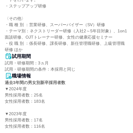
・ステップアップ研修

〈その他〉

・職 種 別 ：営業研修、スーパーバイザー（SV）研修

・テーマ別：ネクストリーダー研修（入社2～5年目対象）、1on1
面談研修、OJTトレーナー研修、女性の健康応援セミナー

・役 職 別 ：係長研修、課長研修、新任管理職研修、上級管理職
研修 ほか
試用期間
試用・研修期間：3ヵ月

職場情報
過去3年間の男女別新卒採用者数
▼2024年度

男性採用者数：25名

女性採用者数：183名

▼2023年度

男性採用者数：17名

女性採用者数：116名
