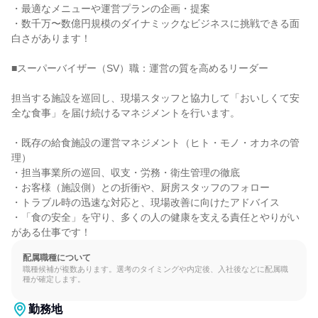
・最適なメニューや運営プランの企画・提案

・数千万〜数億円規模のダイナミックなビジネスに挑戦できる面
白さがあります！

■スーパーバイザー（SV）職：運営の質を高めるリーダー

担当する施設を巡回し、現場スタッフと協力して「おいしくて安
全な食事」を届け続けるマネジメントを行います。

・既存の給食施設の運営マネジメント（ヒト・モノ・オカネの管
理）

・担当事業所の巡回、収支・労務・衛生管理の徹底

・お客様（施設側）との折衝や、厨房スタッフのフォロー

・トラブル時の迅速な対応と、現場改善に向けたアドバイス

・「食の安全」を守り、多くの人の健康を支える責任とやりがい
がある仕事です！
配属職種について
職種候補が複数あります。選考のタイミングや内定後、入社後などに配属職
種が確定します。
勤務地