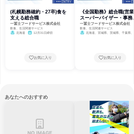
(札幌勤務確約・27卒)食を
《全国勤務》総合職(営
支える総合職
スーパーバイザー・事務
画)
一冨士フードサービス株式会社
一冨士フードサービス株式会社
飲食、生活関連サービス
飲食、生活関連サービス
北海道
12月31日締切
北海道、宮城県、茨城県、千葉県、
都、神奈川県、愛知県、滋賀県、大阪府
庫県、岡山県、福岡県
12月31日
お気に入り
お気に入り
あなたへのおすすめ