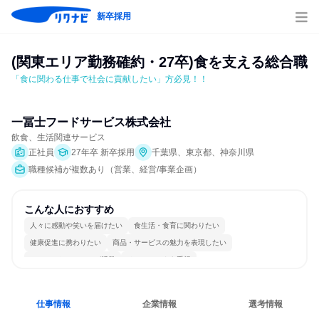
新卒採用
(関東エリア勤務確約・27卒)食を支える総合職
「⾷に関わる仕事で社会に貢献したい」方必見！！
一冨士フードサービス株式会社
飲食、生活関連サービス
正社員
27年卒 新卒採用
千葉県、東京都、神奈川県
職種候補が複数あり（営業、経営/事業企画）
こんな人におすすめ
人々に感動や笑いを届けたい
食生活・食育に関わりたい
健康促進に携わりたい
商品・サービスの魅力を表現したい
コミュニケーションが活発
チームワークを重視
女性が働きやすい環境で働ける
長く同じ会社に居続けられる
人とたくさん会話する
仕事情報
企業情報
選考情報