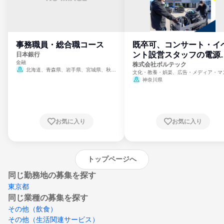
事務職員・総合職コース
既卒可、コンサート・イ
ント設営スタッフの電源
日本銀行
金融
門
株式会社ボルテック
北海道、青森県、岩手県、宮城県、秋田
文化・教養・娯楽、広告・メディア・マ
県、山形県、福島県、茨城県、群馬県、埼玉
ミ、電力・ガス・水道・エネルギー
神奈川県
県、東京都、神奈川県、新潟県、富山県、石
川県、福井県、山梨県、長野県、静岡県、愛
知県、京都府、大阪府、兵庫県、鳥取県、島
根県、岡山県、広島県、山口県、徳島県、香
川県、愛媛県、高知県、福岡県、佐賀県、長
お気に入り
お気に入り
崎県、熊本県、大分県、宮崎県、鹿児島県、
沖縄県
トップページへ
同じ勤務地の募集を探す
東京都
同じ業種の募集を探す
その他（飲食）
その他（生活関連サービス）