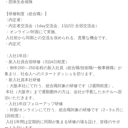
・団体生命保険

【研修制度（総合職）】

〈内定者〉

・内定者交流会（1day交流会、1泊2日 合宿交流会）

 ：オンライン/対面にて実施。

 入社前から同期との交流を深められる、貴重な機会です。

・内定式

〈入社1年目〉

・新入社員合宿研修（3泊4日程度）

 ：例年200～250名程の新入社員（総合職/技術職/一般事務職）が
集まり、社会人へのスタートダッシュを切ります。

・新入社員本社研修

 ：大阪本社にて行う、総合職対象の研修です（2週間程度）。

 本社（大阪市）まで通勤圏外の方は、会社が手配したホテルへ宿
泊いただきます。

・入社1年目フォローアップ研修

 ：対面/オンラインにて行う、総合職対象の研修です（2～3ヵ月に
1回程度）。

 入社1年間は定期的に同期が集まる研修の場を設け、皆様のサポ
ートを行います。
