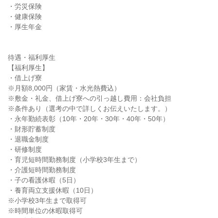
・労災保険

・健康保険

・厚生年金

待遇・福利厚生

【福利厚生】

・借上げ寮

※月額8,000円（家賃・水光熱費込）

※敷金・礼金、借上げ寮への引っ越し費用：会社負担

※条件あり（選考の中で詳しくお伝えいたします。）

・永年勤続表彰（10年・20年・30年・40年・50年）

・財形貯蓄制度

・退職金制度

・研修制度

・育児短時間勤務制度（小学校3年生まで）

・介護短時間勤務制度

・子の看護休暇（5日）

・養育両立支援休暇（10日）

※小学校3年生まで取得可

※時間単位の休暇取得可
