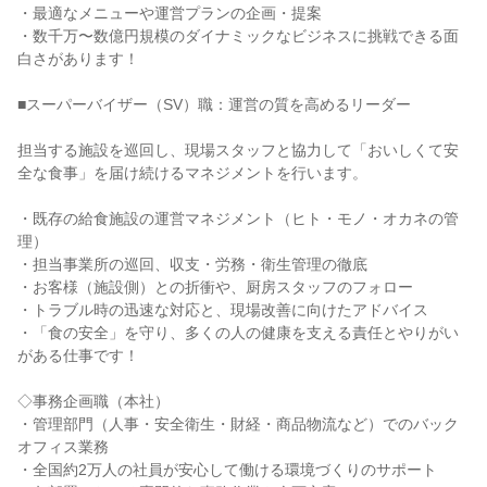
・最適なメニューや運営プランの企画・提案

・数千万〜数億円規模のダイナミックなビジネスに挑戦できる面
白さがあります！

■スーパーバイザー（SV）職：運営の質を高めるリーダー

担当する施設を巡回し、現場スタッフと協力して「おいしくて安
全な食事」を届け続けるマネジメントを行います。

・既存の給食施設の運営マネジメント（ヒト・モノ・オカネの管
理）

・担当事業所の巡回、収支・労務・衛生管理の徹底

・お客様（施設側）との折衝や、厨房スタッフのフォロー

・トラブル時の迅速な対応と、現場改善に向けたアドバイス

・「食の安全」を守り、多くの人の健康を支える責任とやりがい
がある仕事です！

◇事務企画職（本社）

・管理部門（人事・安全衛生・財経・商品物流など）でのバック
オフィス業務

・全国約2万人の社員が安心して働ける環境づくりのサポート
