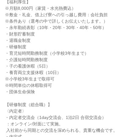
【福利厚生】

※月額8,000円（家賃・水光熱費込）

※敷金・礼金、借上げ寮への引っ越し費用：会社負担

※条件あり（選考の中で詳しくお伝えいたします。）

・永年勤続表彰（10年・20年・30年・40年・50年）

・財形貯蓄制度

・退職金制度

・研修制度

・育児短時間勤務制度（小学校3年生まで）

・介護短時間勤務制度

・子の看護休暇（5日）

・養育両立支援休暇（10日）

※小学校3年生まで取得可

※時間単位の休暇取得可

・団体生命保険

【研修制度（総合職）】

〈内定者〉

・内定者交流会（1day交流会、1泊2日 合宿交流会）

 ：オンライン/対面にて実施。

 入社前から同期との交流を深められる、貴重な機会です。

・内定式
