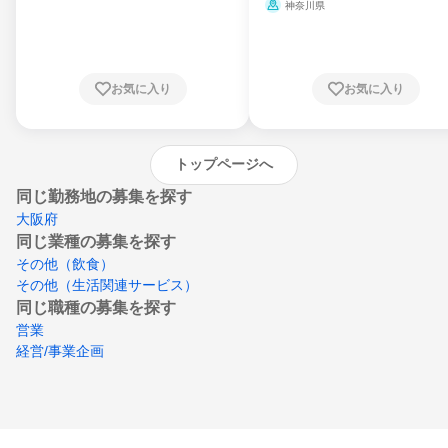
県、山形県、福島県、茨城県、群馬県、埼玉
ミ、電力・ガス・水道・エネルギー
神奈川県
県、東京都、神奈川県、新潟県、富山県、石
川県、福井県、山梨県、長野県、静岡県、愛
知県、京都府、大阪府、兵庫県、鳥取県、島
根県、岡山県、広島県、山口県、徳島県、香
川県、愛媛県、高知県、福岡県、佐賀県、長
お気に入り
お気に入り
崎県、熊本県、大分県、宮崎県、鹿児島県、
沖縄県
トップページへ
同じ勤務地の募集を探す
大阪府
同じ業種の募集を探す
その他（飲食）
その他（生活関連サービス）
同じ職種の募集を探す
営業
経営/事業企画