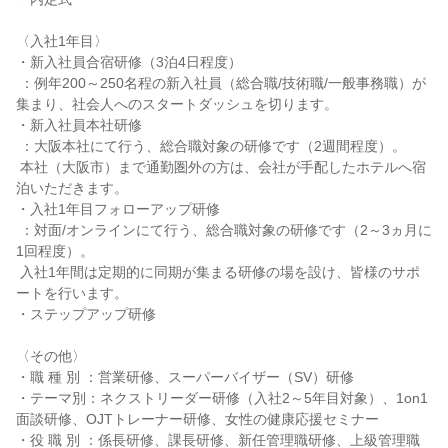
〈入社1年目〉

・新入社員合宿研修（3泊4日程度）

 ：例年200～250名程の新入社員（総合職/技術職/一般事務職）が
集まり、社会人へのスタートダッシュを切ります。

・新入社員本社研修

 ：大阪本社にて行う、総合職対象の研修です（2週間程度）。

 本社（大阪市）まで通勤圏外の方は、会社が手配したホテルへ宿
泊いただきます。

・入社1年目フォローアップ研修

 ：対面/オンラインにて行う、総合職対象の研修です（2～3ヵ月に
1回程度）。

 入社1年間は定期的に同期が集まる研修の場を設け、皆様のサポ
ートを行います。

・ステップアップ研修

〈その他〉

・職 種 別 ：営業研修、スーパーバイザー（SV）研修

・テーマ別：ネクストリーダー研修（入社2～5年目対象）、1on1
面談研修、OJTトレーナー研修、女性の健康応援セミナー

・役 職 別 ：係長研修、課長研修、新任管理職研修、上級管理職