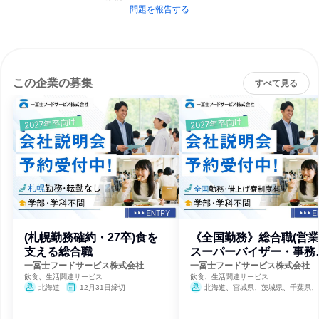
問題を報告する
この企業の募集
すべて見る
(札幌勤務確約・27卒)食を
《全国勤務》総合職(営
支える総合職
スーパーバイザー・事務
画)
一冨士フードサービス株式会社
一冨士フードサービス株式会社
飲食、生活関連サービス
飲食、生活関連サービス
北海道
12月31日締切
北海道、宮城県、茨城県、千葉県、
都、神奈川県、愛知県、滋賀県、大阪府
庫県、岡山県、福岡県
12月31日