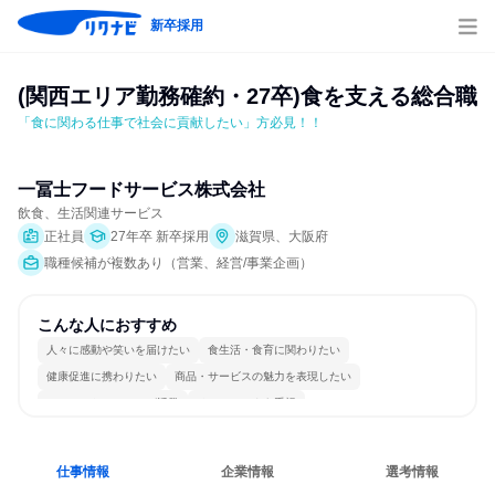
新卒採用
(関西エリア勤務確約・27卒)食を支える総合職
「⾷に関わる仕事で社会に貢献したい」方必見！！
一冨士フードサービス株式会社
飲食、生活関連サービス
正社員
27年卒 新卒採用
滋賀県、大阪府
職種候補が複数あり（営業、経営/事業企画）
こんな人におすすめ
人々に感動や笑いを届けたい
食生活・食育に関わりたい
健康促進に携わりたい
商品・サービスの魅力を表現したい
コミュニケーションが活発
チームワークを重視
女性が働きやすい環境で働ける
長く同じ会社に居続けられる
人とたくさん会話する
仕事情報
企業情報
選考情報