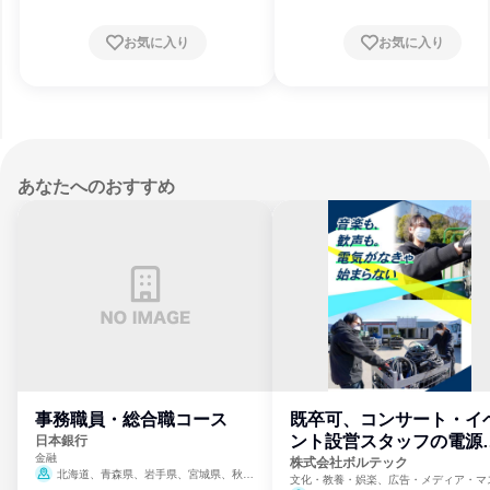
お気に入り
お気に入り
あなたへのおすすめ
事務職員・総合職コース
既卒可、コンサート・イ
ント設営スタッフの電源
日本銀行
金融
門
株式会社ボルテック
北海道、青森県、岩手県、宮城県、秋田
文化・教養・娯楽、広告・メディア・マ