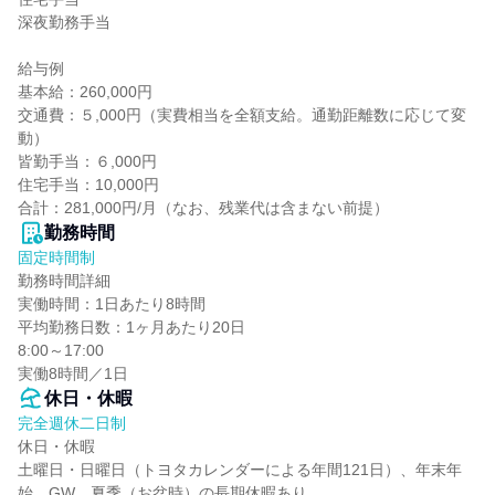
深夜勤務手当

給与例

基本給：260,000円

交通費：５,000円（実費相当を全額支給。通勤距離数に応じて変
動）

皆勤手当：６,000円

住宅手当：10,000円

合計：281,000円/月（なお、残業代は含まない前提）
勤務時間
固定時間制
勤務時間詳細

実働時間：1日あたり8時間

平均勤務日数：1ヶ月あたり20日

8:00～17:00

実働8時間／1日
休日・休暇
完全週休二日制
休日・休暇

土曜日・日曜日（トヨタカレンダーによる年間121日）、年末年
始、GW、夏季（お盆時）の長期休暇あり