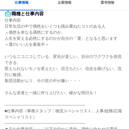
仕事情報
企業情報
選考情報
職種と仕事内容
仕事内容

日常生活の中で偶然をいくつも積み重ねたコトのある人

→偶然を単なる偶然にするのか、

人生を変える必然にするのかが自分の「運」となると思います

＝運のいい人を募集中～

いつもニコニコしている、変化が楽しい、自分のワクワクを表現
できる、

変えられないモノを変えたい、目立ちたい、信念を曲げない、流
行に敏感、

集団活動がムリ、今の世の中が嫌い・・・

そんな若者と一緒に作り上げたい、確かな明日を！

――――――――――――――――――――

■仕事内容（事務スタッフ：物流スペシャリスト、人事/総務/広報
スペシャリスト）

――――――――――――――――――――
