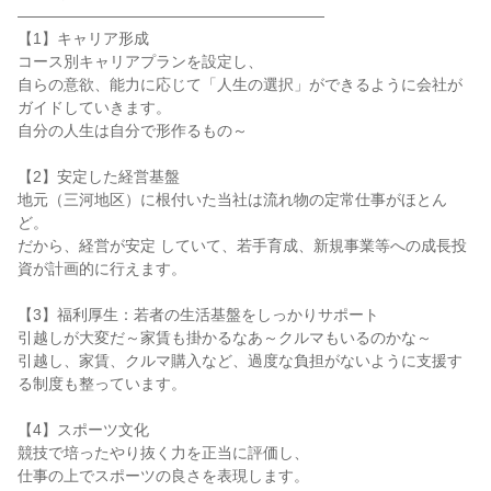
――――――――――――――――――――

【1】キャリア形成

コース別キャリアプランを設定し、

自らの意欲、能力に応じて「人生の選択」ができるように会社が
ガイドしていきます。

自分の人生は自分で形作るもの～

【2】安定した経営基盤

地元（三河地区）に根付いた当社は流れ物の定常仕事がほとん
ど。

だから、経営が安定 していて、若手育成、新規事業等への成長投
資が計画的に行えます。

【3】福利厚生：若者の生活基盤をしっかりサポート

引越しが大変だ～家賃も掛かるなあ～クルマもいるのかな～

引越し、家賃、クルマ購入など、過度な負担がないように支援す
る制度も整っています。

【4】スポーツ文化

競技で培ったやり抜く力を正当に評価し、

仕事の上でスポーツの良さを表現します。
