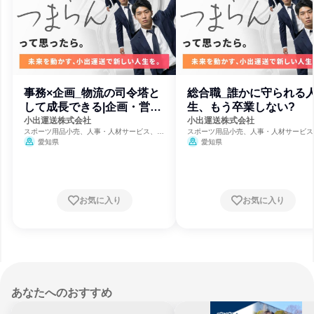
事務×企画_物流の司令塔と
総合職_誰かに守られる
して成長できる|企画・営
生、もう卒業しない?
業・人事
小出運送株式会社
小出運送株式会社
スポーツ用品小売、人事・人材サービス、物
スポーツ用品小売、人事・人材サービス
流・運行管理
流・運行管理
愛知県
愛知県
お気に入り
お気に入り
あなたへのおすすめ