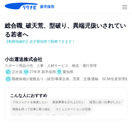
新卒採用
総合職_破天荒、型破り、異端児扱いされてい
る若者へ
【勤務地確約】必ず愛知県で勤務できます！
小出運送株式会社
スポーツ用品小売、人事・人材サービス、物流・運行管理
正社員
27年卒 新卒採用
愛知県
職種候補が複数あり（経営/事業企画、営業、交通/運輸、SCM/生産管理/購買
こんな人におすすめ
プロジェクトを推進したい
新規事業を立ち上げたい
経営に近い仕事がしたい
情熱を持って仕事に取り組む
コミュニケーションが活発
常に新しいものに挑戦
長く同じ会社に居続けられる
自分の好きな時間で働ける
若手が裁量を持てる環境
人とたくさん会話する