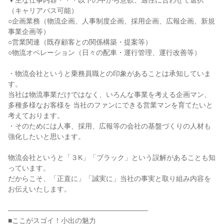
▼主な仕事内容・・・以下の中から意欲、適性に合わせて選択
（キャリアパス可能）

○企画業務（物流企画、人事制度企画、採用企画、広報企画、新規
事業企画等）

○営業関連（既存顧客との関係構築・提案等）

○物流オペレーション（日々の配車・運行管理、運行改善等）

・物流会社というと乗務員職との印象があることは承知していま
す。

当社は物流事業だけではなく、いろんな事業を考える企画マン、

多種多様なお客様を 当社のファンにできる営業マンを育てたいと
考えております。

・そのためには人事、採用、広報等の会社の基盤づくりの人材も
強化したいと思います。

物流会社というと「３K」「ブラック」という誤解があることも知
っています。

だからこそ、「正直に」「誠実に」当社の事実と取り組み内容を
お伝えいたします。

――――――――――――――――――――

■ここがスゴイ！小出の魅力
