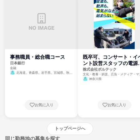
事務職員・総合職コース
既卒可、コンサート・イ
ント設営スタッフの電源
日本銀行
金融
門
株式会社ボルテック
北海道、青森県、岩手県、宮城県、秋田
文化・教養・娯楽、広告・メディア・マ
県、山形県、福島県、茨城県、群馬県、埼玉
ミ、電力・ガス・水道・エネルギー
神奈川県
県、東京都、神奈川県、新潟県、富山県、石
川県、福井県、山梨県、長野県、静岡県、愛
知県、京都府、大阪府、兵庫県、鳥取県、島
根県、岡山県、広島県、山口県、徳島県、香
川県、愛媛県、高知県、福岡県、佐賀県、長
お気に入り
お気に入り
崎県、熊本県、大分県、宮崎県、鹿児島県、
沖縄県
トップページへ
同じ勤務地の募集を探す