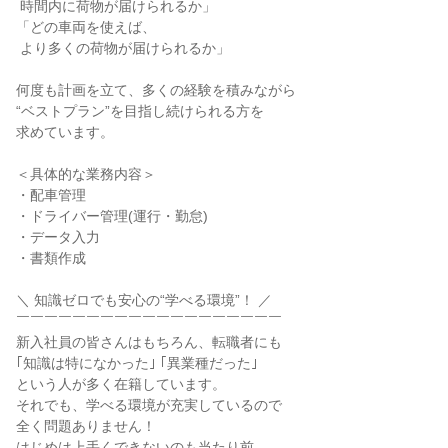
 時間内に荷物が届けられるか」

「どの車両を使えば、

 より多くの荷物が届けられるか」

何度も計画を立て、多くの経験を積みながら

“ベストプラン”を目指し続けられる方を

求めています。

＜具体的な業務内容＞

・配車管理

・ドライバー管理(運行・勤怠)

・データ入力

・書類作成

＼ 知識ゼロでも安心の“学べる環境”！ ／

￣￣￣￣￣￣￣￣￣￣￣￣￣￣￣￣￣￣￣

新入社員の皆さんはもちろん、転職者にも

｢知識は特になかった｣ ｢異業種だった｣

という人が多く在籍しています。

それでも、学べる環境が充実しているので

全く問題ありません！

はじめは上手くできないのも当たり前。
