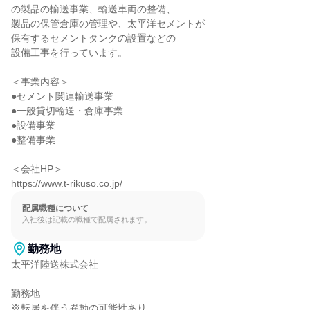
の製品の輸送事業、輸送車両の整備、

製品の保管倉庫の管理や、太平洋セメントが

保有するセメントタンクの設置などの

設備工事を行っています。

＜事業内容＞

●セメント関連輸送事業

●一般貸切輸送・倉庫事業

●設備事業

●整備事業

＜会社HP＞

https://www.t-rikuso.co.jp/
配属職種について
入社後は記載の職種で配属されます。
勤務地
太平洋陸送株式会社

勤務地

※転居を伴う異動の可能性あり
