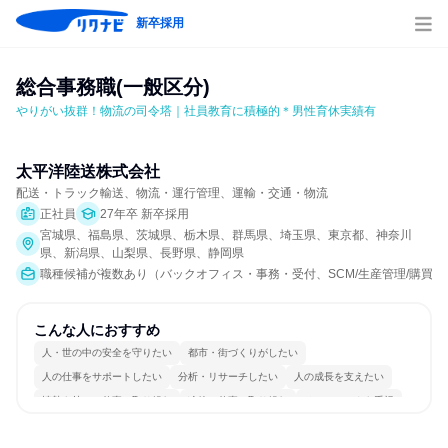
新卒採用
総合事務職(一般区分)
やりがい抜群！物流の司令塔｜社員教育に積極的＊男性育休実績有
太平洋陸送株式会社
配送・トラック輸送、物流・運行管理、運輸・交通・物流
正社員
27年卒 新卒採用
宮城県、福島県、茨城県、栃木県、群馬県、埼玉県、東京都、神奈川
県、新潟県、山梨県、長野県、静岡県
職種候補が複数あり（バックオフィス・事務・受付、SCM/生産管理/購買/物
こんな人におすすめ
人・世の中の安全を守りたい
都市・街づくりがしたい
人の仕事をサポートしたい
分析・リサーチしたい
人の成長を支えたい
情熱を持って仕事に取り組む
冷静に仕事に取り組む
チームワークを重視
長く同じ会社に居続けられる
人とたくさん会話する