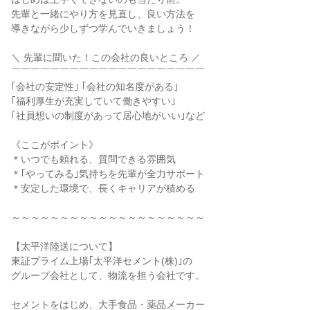
先輩と一緒にやり方を見直し、良い方法を

導きながら少しずつ学んでいきましょう！

＼ 先輩に聞いた！この会社の良いところ ／

￣￣￣￣￣￣￣￣￣￣￣￣￣￣￣￣￣￣￣￣

｢会社の安定性｣ ｢会社の知名度がある｣

｢福利厚生が充実していて働きやすい｣

｢社員想いの制度があって居心地がいい｣など

《ここがポイント》

＊いつでも頼れる、質問できる雰囲気

＊｢やってみる｣気持ちを先輩が全力サポート

＊安定した環境で、長くキャリアが積める

～～～～～～～～～～～～～～～～～～～～

【太平洋陸送について】

東証プライム上場｢太平洋セメント(株)｣の

グループ会社として、物流を担う会社です。

セメントをはじめ、大手食品・薬品メーカー
