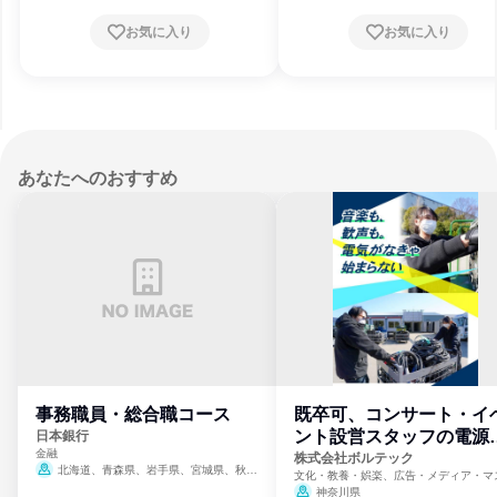
お気に入り
お気に入り
あなたへのおすすめ
事務職員・総合職コース
既卒可、コンサート・イ
ント設営スタッフの電源
日本銀行
金融
門
株式会社ボルテック
北海道、青森県、岩手県、宮城県、秋田
文化・教養・娯楽、広告・メディア・マ
県、山形県、福島県、茨城県、群馬県、埼玉
ミ、電力・ガス・水道・エネルギー
神奈川県