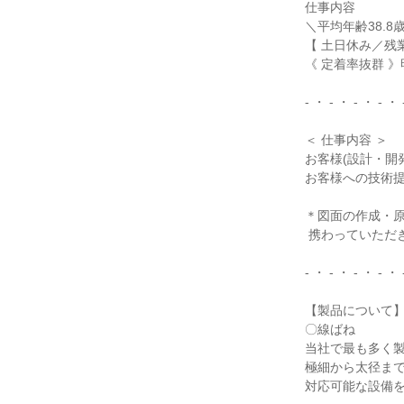
仕事内容

＼平均年齢38.8
【 土日休み／残業
《 定着率抜群 
- ・ - ・ - ・ - ・ 
＜ 仕事内容 ＞

お客様(設計・開
お客様への技術提
＊図面の作成・原
 携わっていただきます。

- ・ - ・ - ・ - ・ 
【製品について】
〇線ばね

当社で最も多く製
極細から太径まで
対応可能な設備を