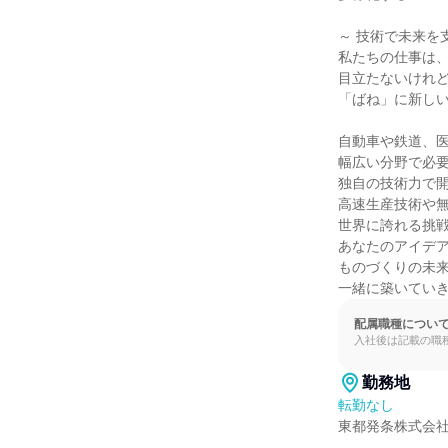
～ 技術で未来を支
私たちの仕事は、
目立たないけれど
「ばね」に新しい
自動車や鉄道、医
幅広い分野で必要
独自の技術力で開
高速生産技術や無
世界に誇れる挑戦
あなたのアイデア
ものづくりの未来
一緒に築いてい
配属職種につい
入社後は記載の職
勤務地
転勤なし
東都発条株式会社