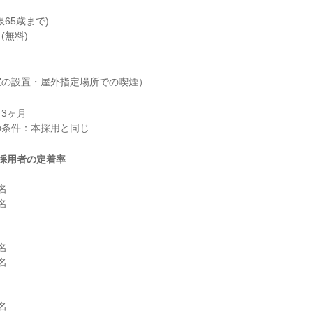
65歳まで)

(無料)
室の設置・屋外指定場所での喫煙）
3ヶ月

採用者の定着率









