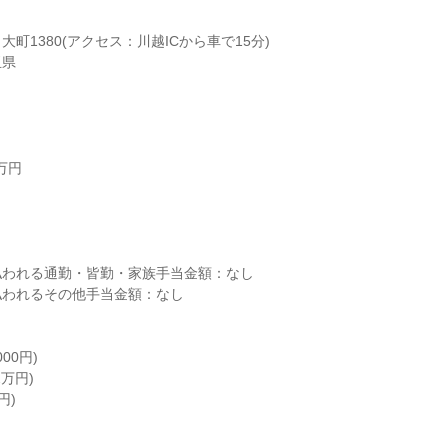
町1380(アクセス：川越ICから車で15分)

玉県
円



われる通勤・皆勤・家族手当金額：なし

われるその他手当金額：なし

0円)

万円)

)
