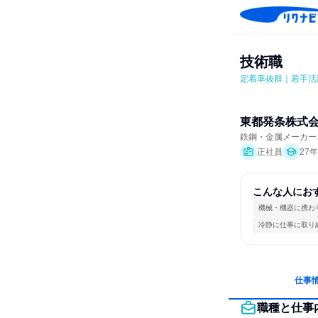
技術職
定着率抜群｜若手活
東都発条株式
鉄鋼・金属メーカー
正社員
27
こんな人にお
機械・機器に携わ
冷静に仕事に取り
仕事
職種と仕事