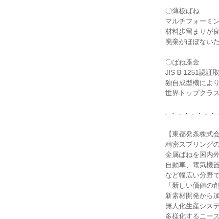
〇薄板ばね

マルチフォーミン
材料歩留まりが良
廃棄がほぼないた
〇ばね座金

JIS B 1251認証
独自成型機により毎
世界トップクラス
- ・ - ・ - ・ - ・ 
【東都発条株式会
精密スプリングの
金属ばねを国内外
自動車、電気機器
など幅広い分野で
「新しい価値の創
新素材開発から加
無人化生産システ
多様化するニーズ