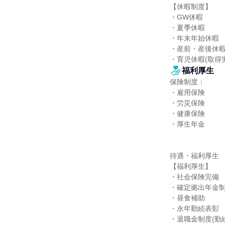
【休暇制度】

・GW休暇

・夏季休暇

・年末年始休暇

・産前・産後休暇
・育児休暇(取得
福利厚生
保険制度：

・雇用保険

・労災保険

・健康保険

・厚生年金

待遇・福利厚生

【福利厚生】

・社会保険完備

・確定拠出年金制
・昼食補助

・永年勤続表彰

・退職金制度(勤続