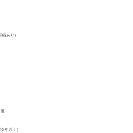


実績あり)
度

3年以上)
