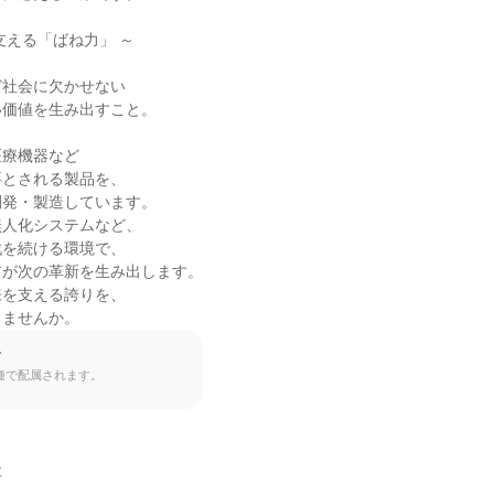
える「ばね力」 ～



社会に欠かせない

価値を生み出すこと。

療機器など

とされる製品を、

発・製造しています。

人化システムなど、

を続ける環境で、

が次の革新を生み出します。

を支える誇りを、

きませんか。
て
種で配属されます。

