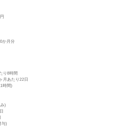
円

0か月分

り8時間

月あたり22日

憩1時間)
)

日


