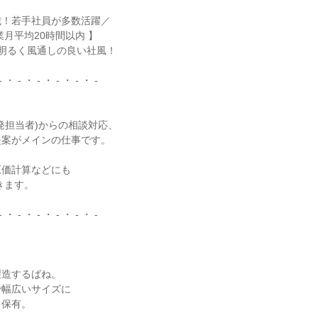
歳！若手社員が多数活躍／

月平均20時間以内 】

》明るく風通しの良い社風！

- ・ - ・ - ・ - ・ - ・ -

発担当者)からの相談対応、

案がメインの仕事です。

価計算などにも

- ・ - ・ - ・ - ・ - ・ -



造するばね。

幅広いサイズに

保有。
