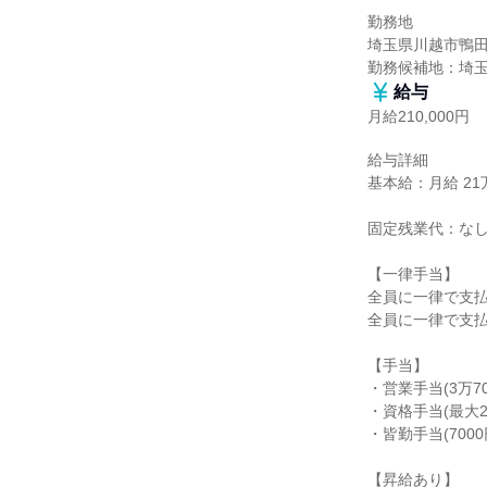
勤務地

埼玉県川越市鴨田大
勤務候補地：埼
給与
月給210,000円
給与詳細

基本給：月給 21万
固定残業代：なし
【一律手当】

全員に一律で支払
全員に一律で支払
【手当】

・営業手当(3万700
・資格手当(最大2
・皆勤手当(7000円
【昇給あり】
