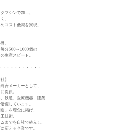
グマシンで加工。

く、

めコスト低減を実現。

取得。

分500～1000個の

の生産スピード。

- ・ - ・ - ・ - ・ - ・ -

社】

総合メーカーとして、

に提供。

、鉄道、医療機器、建築

活躍しています。

造」を理念に掲げ、

工技術、

ムまでを自社で確立し、

に応える企業です。
