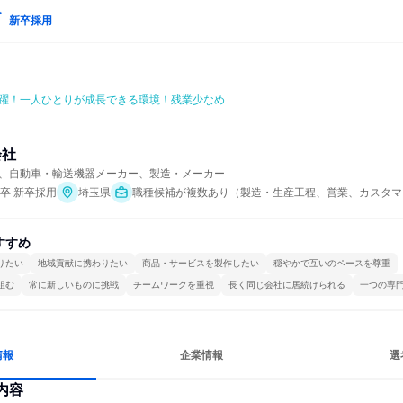
新卒採用
躍！一人ひとりが成長できる環境！残業少なめ
会社
、自動車・輸送機器メーカー、製造・メーカー
年卒 新卒採用
埼玉県
職種候補が複数あり（製造・生産工程、営業、カスタマ
すすめ
りたい
地域貢献に携わりたい
商品・サービスを製作したい
穏やかで互いのペースを尊重
組む
常に新しいものに挑戦
チームワークを重視
長く同じ会社に居続けられる
一つの専
情報
企業情報
選
内容