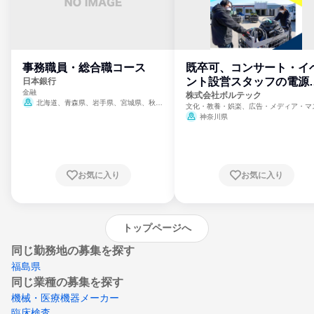
事務職員・総合職コース
既卒可、コンサート・イ
ント設営スタッフの電源
日本銀行
金融
門
株式会社ボルテック
北海道、青森県、岩手県、宮城県、秋田
文化・教養・娯楽、広告・メディア・マ
県、山形県、福島県、茨城県、群馬県、埼玉
ミ、電力・ガス・水道・エネルギー
神奈川県
県、東京都、神奈川県、新潟県、富山県、石
川県、福井県、山梨県、長野県、静岡県、愛
知県、京都府、大阪府、兵庫県、鳥取県、島
根県、岡山県、広島県、山口県、徳島県、香
川県、愛媛県、高知県、福岡県、佐賀県、長
お気に入り
お気に入り
崎県、熊本県、大分県、宮崎県、鹿児島県、
沖縄県
トップページへ
同じ勤務地の募集を探す
福島県
同じ業種の募集を探す
機械・医療機器メーカー
臨床検査