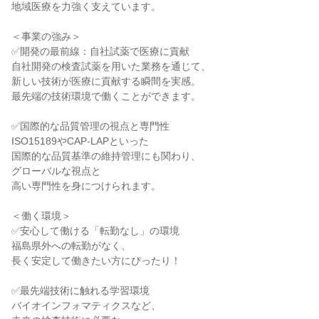
地域医療を力強く支えています。

＜事業の強み＞

✅開発の最前線：自社試薬で医療に貢献

自社開発の検査試薬を用いた業務を通じて、

新しい技術が医療に貢献する瞬間を実感。

最先端の技術環境で働くことができます。

✅国際的な品質管理の視点と専門性

ISO15189やCAP-LAPといった

国際的な品質基準の維持管理にも関わり、

グローバルな視点と

高い専門性を身につけられます。

＜働く環境＞

✅安心して働ける「転勤なし」の環境

福島県外への転勤がなく、

長く安定して働きたい方にぴったり！

✅最先端技術に触れる学習環境

バイオインフォマティクスなど、
