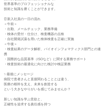
世界基準のプロフェッショナルな

技術と知識を磨くことができます。

⏰新入社員の一日の流れ

＜午前＞

・出勤、メールチェック、業務準備

・検体の受付・仕分け、検査機器の点検

・自社開発試薬を用いた検体検査を正確に実施

＜午後＞

・検査結果のデータ解析、バイオインフォマティクス部門との連
携

・国際的な品質基準（ISOなど）に関する業務サポート

・検査技術の最適化に向けた検討や検証業務

✨最後にメッセージ

病院で患者さんと直接関わることとは違う、

医療の根幹を支え、未来を創造する

という大きなやりがいを感じてみませんか？

新しい知識を学ぶ意欲と、

正確性を追求する責任感を持つ
