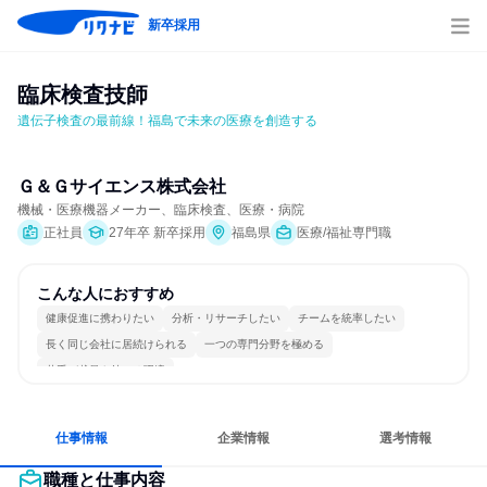
新卒採用
臨床検査技師
遺伝子検査の最前線！福島で未来の医療を創造する
Ｇ＆Ｇサイエンス株式会社
機械・医療機器メーカー、臨床検査、医療・病院
正社員
27年卒 新卒採用
福島県
医療/福祉専門職
こんな人におすすめ
健康促進に携わりたい
分析・リサーチしたい
チームを統率したい
長く同じ会社に居続けられる
一つの専門分野を極める
若手が裁量を持てる環境
仕事情報
企業情報
選考情報
職種と仕事内容