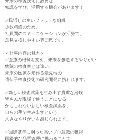
未来の検査技術に必要な

知識を学び、活用する機会があります！

✅風通しの良いフラットな組織

少数精鋭のため、

社員間のコミュニケーションが活発で、

意見交換しやすい雰囲気です。

＜仕事内容の魅力＞

✅医療の根幹を支え、未来を創造するやりがい

病院の検査室とは違い、

未来の医療を形作る最先端の

遺伝子検査技術の研究開発に携われます。

✅新しい検査試薬を生み出す貴重な経験

皆さんが現場で使うことになる

かもしれない新しい検査試薬を、

自らの手で生み出すという

大きなやりがいを感じられます。

✅国際基準に則った高いプロ意識の獲得

国際的な品質管理に携わることで、
