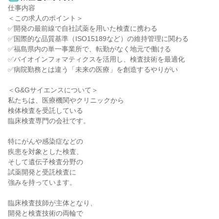
仕事内容

＜この求人のポイント＞

✅開発の最前線で自社試薬を用いた検査に携わる

✅国際的な品質基準（ISO15189など）の維持管理に関わる

✅福島県内の単一事業所で、転勤がなく地元で働ける

✅バイオインフォマティクスを活用し、検査技術を最適化

✅病院勤務とは違う「未来の医療」を創造するやりがい

＜G&Gサイエンスについて＞

私たちは、医療機関やクリニックから

検体検査を受託している

臨床検査専門の会社です。

特にがんや感染症などの

疾患を対象とした検査、

そして遺伝子検査分野の

試薬開発と受託検査に

強みを持っています。

臨床検査技師が主体となり、

開発と検査技術の両輪で
