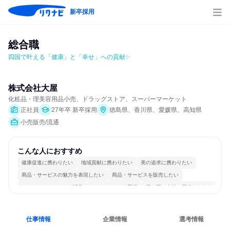
新卒採用
総合職
四国で叶える「健康」と「幸せ」への貢献✨
株式会社大屋
化粧品・理美容用品小売、ドラッグストア、スーパーマーケット
正社員
27年卒 新卒採用
徳島県、香川県、愛媛県、高知県
小売販売/流通
こんな人におすすめ
健康促進に携わりたい
地域貢献に携わりたい
美の追求に携わりたい
商品・サービスの魅力を表現したい
商品・サービスを販売したい
コミュニケーションが活発
チームワークを重視
長く同じ会社に居続けられる
一つの専門分野を極める
人とたくさん会話する
仕事情報
企業情報
選考情報