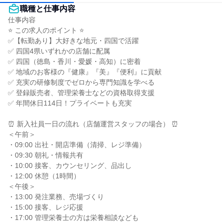
職種と仕事内容
仕事内容

⭐ この求人のポイント ⭐

✅【転勤あり】大好きな地元・四国で活躍

✅ 四国4県いずれかの店舗に配属

✅ 四国（徳島・香川・愛媛・高知）に密着

✅ 地域のお客様の『健康』『美』『便利』に貢献

✅ 充実の研修制度でゼロから専門知識を学べる

✅ 登録販売者、管理栄養士などの資格取得支援

✅ 年間休日114日！プライベートも充実

⏰ 新入社員一日の流れ（店舗運営スタッフの場合） ⏰

＜午前＞

・09:00 出社・開店準備（清掃、レジ準備）

・09:30 朝礼・情報共有

・10:00 接客、カウンセリング、品出し

・12:00 休憩（1時間）

＜午後＞

・13:00 発注業務、売場づくり

・15:00 接客、レジ応援

・17:00 管理栄養士の方は栄養相談なども
