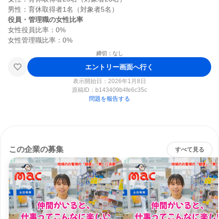
役員・管理職の女性比率
女性役員比率：0%

締切：なし
エントリー画面へ行く
表示開始日：2026年1月8日
原稿ID：
b143409b4fe6c35c
問題を報告する
この企業の募集
すべて見る