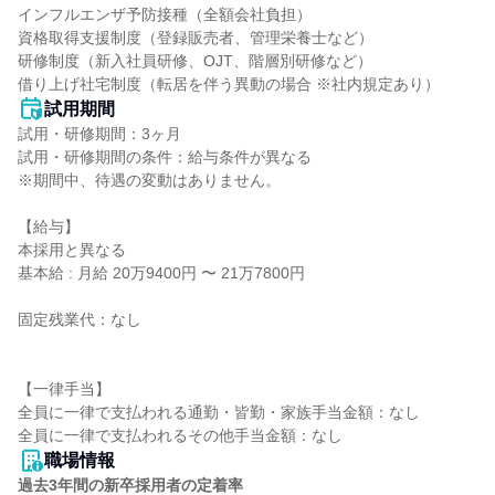
インフルエンザ予防接種（全額会社負担）

資格取得支援制度（登録販売者、管理栄養士など）

研修制度（新入社員研修、OJT、階層別研修など）

借り上げ社宅制度（転居を伴う異動の場合 ※社内規定あり）
試用期間
試用・研修期間：3ヶ月

試用・研修期間の条件：給与条件が異なる

※期間中、待遇の変動はありません。

【給与】

本採用と異なる

基本給 : 月給 20万9400円 〜 21万7800円

固定残業代：なし

【一律手当】

全員に一律で支払われる通勤・皆勤・家族手当金額：なし

職場情報
過去3年間の新卒採用者の定着率