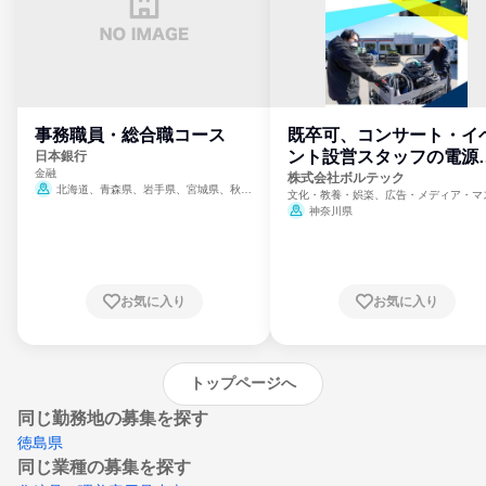
事務職員・総合職コース
既卒可、コンサート・イ
ント設営スタッフの電源
日本銀行
金融
門
株式会社ボルテック
北海道、青森県、岩手県、宮城県、秋田
文化・教養・娯楽、広告・メディア・マ
県、山形県、福島県、茨城県、群馬県、埼玉
ミ、電力・ガス・水道・エネルギー
神奈川県
県、東京都、神奈川県、新潟県、富山県、石
川県、福井県、山梨県、長野県、静岡県、愛
知県、京都府、大阪府、兵庫県、鳥取県、島
根県、岡山県、広島県、山口県、徳島県、香
川県、愛媛県、高知県、福岡県、佐賀県、長
お気に入り
お気に入り
崎県、熊本県、大分県、宮崎県、鹿児島県、
沖縄県
トップページへ
同じ勤務地の募集を探す
徳島県
同じ業種の募集を探す