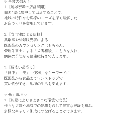
✨ 事業の強み ✨

1.【地域密着の店舗展開】

四国4県に集中して出店することで、

地域の特性やお客様のニーズを深く理解した

お店づくりを実現しています。

2.【専門性による信頼】

薬剤師や登録販売者による

医薬品のカウンセリングはもちろん、

管理栄養士による「栄養相談」にも力を入れ、

病気の予防から健康維持まで支えます。

3.【幅広い品揃え】

「健康」「美」「便利」をキーワードに、

医薬品から食品までワンストップで

買い物ができ、地域の生活を支えます。

✨ 働く環境 ✨

1.【転勤によりさまざまな環境で成長】

様々な店舗や地域での勤務を通じて豊富な経験を積み、

多様なキャリア形成につなげることができます。
