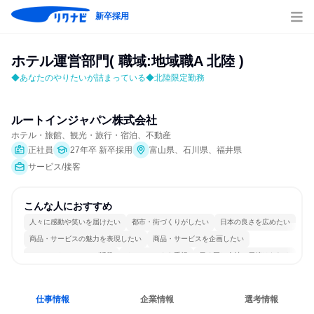
新卒採用
ホテル運営部門( 職域:地域職A 北陸 )
◆あなたのやりたいが詰まっている◆北陸限定勤務
ルートインジャパン株式会社
ホテル・旅館、観光・旅行・宿泊、不動産
正社員
27年卒 新卒採用
富山県、石川県、福井県
サービス/接客
こんな人におすすめ
人々に感動や笑いを届けたい
都市・街づくりがしたい
日本の良さを広めたい
商品・サービスの魅力を表現したい
商品・サービスを企画したい
コミュニケーションが活発
チームワークを重視
長く同じ会社に居続けられる
日常的に外国語を使用する
人とたくさん会話する
仕事情報
企業情報
選考情報