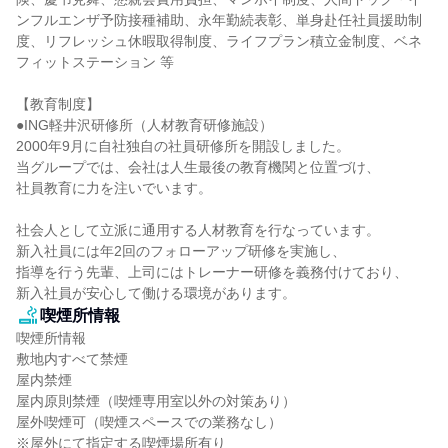
ンフルエンザ予防接種補助、永年勤続表彰、単身赴任社員援助制
度、リフレッシュ休暇取得制度、ライフプラン積立金制度、ベネ
フィットステーション 等

【教育制度】

●ING軽井沢研修所（人材教育研修施設）

2000年9月に自社独自の社員研修所を開設しました。

当グループでは、会社は人生最後の教育機関と位置づけ、

社員教育に力を注いでいます。

社会人として立派に通用する人材教育を行なっています。

新入社員には年2回のフォローアップ研修を実施し、

指導を行う先輩、上司にはトレーナー研修を義務付けており、

新入社員が安心して働ける環境があります。
喫煙所情報
喫煙所情報

敷地内すべて禁煙

屋内禁煙

屋内原則禁煙（喫煙専用室以外の対策あり）

屋外喫煙可（喫煙スペースでの業務なし）

※屋外にて指定する喫煙場所有り