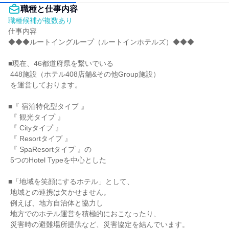
職種と仕事内容
職種候補が複数あり
仕事内容

◆◆◆ルートイングループ（ルートインホテルズ）◆◆◆

■現在、46都道府県を繋いでいる

 448施設（ホテル408店舗&その他Group施設）

 を運営しております。

■『 宿泊特化型タイプ 』

 『 観光タイプ 』

 『 Cityタイプ 』

 『 Resortタイプ 』

 『 SpaResortタイプ 』の

 5つのHotel Typeを中心とした

■「地域を笑顔にするホテル」として、

 地域との連携は欠かせません。

 例えば、地方自治体と協力し

 地方でのホテル運営を積極的におこなったり、

 災害時の避難場所提供など、災害協定を結んでいます。
