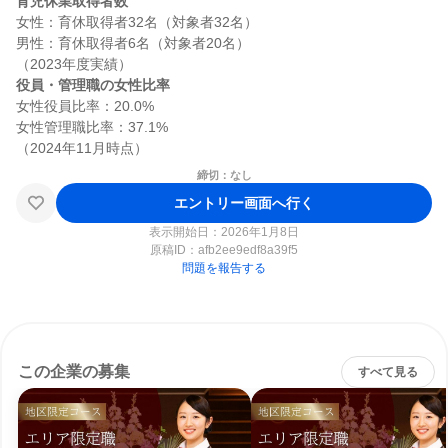
育児休業取得者数
女性：育休取得者32名（対象者32名）

男性：育休取得者6名（対象者20名）

役員・管理職の女性比率
女性役員比率：20.0%

女性管理職比率：37.1%

締切：なし
エントリー画面へ行く
表示開始日：2026年1月8日
原稿ID：
afb2ee9edf8a39f5
問題を報告する
この企業の募集
すべて見る