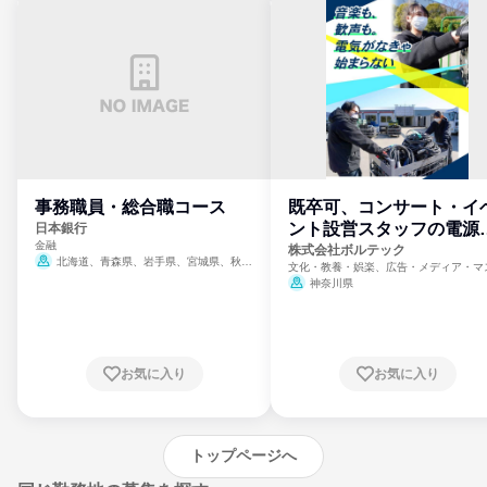
事務職員・総合職コース
既卒可、コンサート・イ
ント設営スタッフの電源
日本銀行
金融
門
株式会社ボルテック
北海道、青森県、岩手県、宮城県、秋田
文化・教養・娯楽、広告・メディア・マ
県、山形県、福島県、茨城県、群馬県、埼玉
ミ、電力・ガス・水道・エネルギー
神奈川県
県、東京都、神奈川県、新潟県、富山県、石
川県、福井県、山梨県、長野県、静岡県、愛
知県、京都府、大阪府、兵庫県、鳥取県、島
根県、岡山県、広島県、山口県、徳島県、香
川県、愛媛県、高知県、福岡県、佐賀県、長
お気に入り
お気に入り
崎県、熊本県、大分県、宮崎県、鹿児島県、
沖縄県
トップページへ