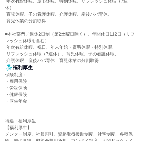
 年次有給休暇、慶弔休暇、特別休暇、リフレッシュ休暇（7連
休）、

 育児休暇、子の看護休暇、介護休暇、産後パパ育休、

 育児休業の分割取得

■本社部門／週休2日制（第2土曜日除く）、年間休日112日（リフ
レッシュ休暇を含む）

 年次有給休暇、祝日、年末年始・慶弔休暇・特別休暇、

 リフレッシュ休暇（7連休）、育児休暇、子の看護休暇、

 介護休暇、産後パパ育休、育児休業の分割取得
福利厚生
保険制度：

・雇用保険

・労災保険

・健康保険

・厚生年金

待遇・福利厚生

【福利厚生】

メンター制度、社員割引、資格取得援助制度、社宅制度、各種保
険、慶弔見舞、懇親会費用負担、マンポイ制度、人間ドック・イ