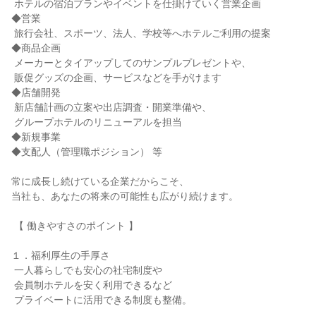
 ホテルの宿泊プランやイベントを仕掛けていく営業企画

◆営業

 旅行会社、スポーツ、法人、学校等へホテルご利用の提案

◆商品企画

 メーカーとタイアップしてのサンプルプレゼントや、

 販促グッズの企画、サービスなどを手がけます

◆店舗開発

 新店舗計画の立案や出店調査・開業準備や、

 グループホテルのリニューアルを担当

◆新規事業

◆支配人（管理職ポジション） 等

常に成長し続けている企業だからこそ、

当社も、あなたの将来の可能性も広がり続けます。

 【 働きやすさのポイント 】

１．福利厚生の手厚さ

 一人暮らしでも安心の社宅制度や

 会員制ホテルを安く利用できるなど

 プライベートに活用できる制度も整備。
