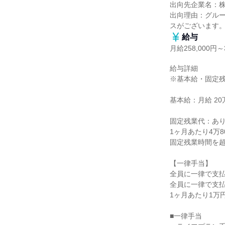
出向先企業名：株
出向理由：グル
スがございます
給与
月給258,000円～3
給与詳細

※基本給・固定残
基本給：月給 20万
固定残業代：あり
1ヶ月あたり4万8
固定残業時間を超
【一律手当】

全員に一律で支払
全員に一律で支払
1ヶ月あたり1万円 
■一律手当
