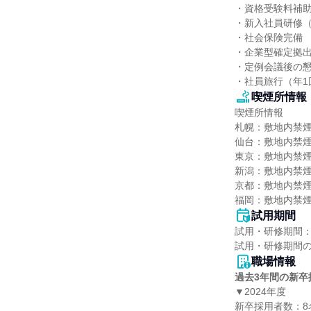
・資格受験料補助
・新入社員研修（
・社会保険完備

・企業型確定拠出
・定例会議後の懇
・社員旅行（年1
喫煙所情報
喫煙所情報

札幌：敷地内禁煙
仙台：敷地内禁煙
東京：敷地内禁煙
新潟：敷地内禁煙
京都：敷地内禁煙
福岡：敷地内禁煙
試用期間
試用・研修期間：
職場情報
過去3年間の新卒
▼2024年度

新卒採用者数：8名