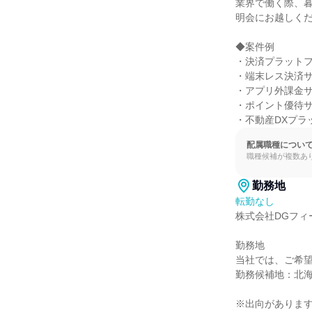
業界で働く際、
明会にお越しくだ
◆案件例

・決済プラットフ
・端末レス決済サ
・アプリ外課金サ
・ポイント優待サ
・不動産DXプラ
配属職種につい
職種候補が複数あ
勤務地
転勤なし
株式会社DGフィ
勤務地

当社では、ご希望
勤務候補地：北海
※出向があります