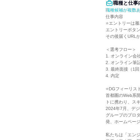
職種と仕事
職種候補が複数
仕事内容

⭐エントリーは履
エントリーボタン
その後届くURL
＜選考フロー＞

1. オンライン会
2. オンライン筆記
3. 最終面接（1回
4. 内定

⭐DGフィーリスト
首都圏のWeb系
トに携わり、スキ
2024年7月、
グループのプロ
発、ホームページ
私たちは「エンジ