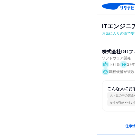
ITエンジニ
お気に入りの街で妥
株式会社DGフ
ソフトウェア開発
正社員
27
職種候補が複数
こんな人にお
人・世の中の安全
女性が働きやすい
仕事