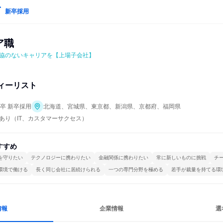
新卒採用
ア職
協のないキャリアを【上場子会社】
ィーリスト
年卒 新卒採用
北海道、宮城県、東京都、新潟県、京都府、福岡県
あり（IT、カスタマーサクセス）
すすめ
を守りたい
テクノロジーに携わりたい
金融関係に携わりたい
常に新しいものに挑戦
チ
環境で働ける
長く同じ会社に居続けられる
一つの専門分野を極める
若手が裁量を持てる環
情報
企業情報
選