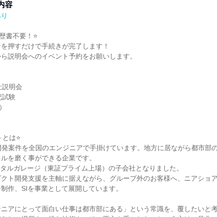
内容
あり
歴書不要！⭐

を押すだけで手続きが完了します！

から説明会へのイベント予約をお願いします。

社説明会

試験

）

とは⭐

開発案件を全国のエンジニアで手掛けています。地方に居ながら都市部
ルを磨く事ができる企業です。

デジタルガレージ（東証プライム上場）の子会社となりました。

ダクト開発支援を主軸に据えながら、グループ外のお客様へ、ニアショ
制作、SIを事業として展開しています。

ニアにとって面白い仕事は都市部にある」という常識を、覆したいと考