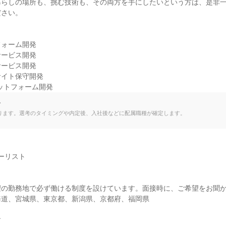
暮らしの場所も、挑む技術も、その両方を手にしたいという方は、是非
さい。

ォーム開発

ービス開発

ービス開発

イト保守開発

ットフォーム開発
て
ります。選考のタイミングや内定後、入社後などに配属職種が確定します。
ーリスト

の勤務地で必ず働ける制度を設けています。面接時に、ご希望をお聞か
道、宮城県、東京都、新潟県、京都府、福岡県


